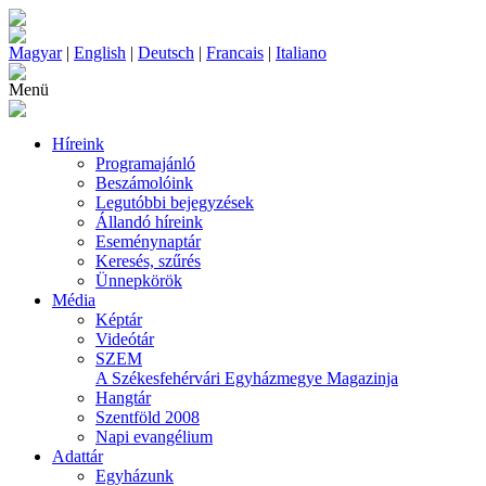
Magyar
|
English
|
Deutsch
|
Francais
|
Italiano
Menü
Híreink
Programajánló
Beszámolóink
Legutóbbi bejegyzések
Állandó híreink
Eseménynaptár
Keresés, szűrés
Ünnepkörök
Média
Képtár
Videótár
SZEM
A Székesfehérvári Egyházmegye Magazinja
Hangtár
Szentföld 2008
Napi evangélium
Adattár
Egyházunk