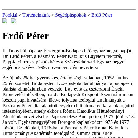
Főoldal
>
Történelmünk
>
Segédpüspökök
>
Erdő Péter
Erdő Péter
II. János Pál pápa az Esztergom-Budapesti Főegyházmegye papját,
Dr. Erdő Pétert, a Pázmány Péter Katolikus Egyetem rektorát,
Puppi-i címzetes püspökké és a Székesfehérvári Egyházmegye
segédpüspökévé 1999. november 5-én nevezte ki.
Az új püspök hat gyermekes, értelmiségi családban, 1952. június
25-én született Budapesten. Középiskolai tanulmányait a budapesti
piarista gimnáziumban végezte. Egy évig az esztergomi Érseki
Papnevelő Intézetben, majd a Budapesti Központi Szemináriumban
készült papi hivatására, illetve folytatta teológiai tanulmányait a
Pázmány Péter által alapított egyetem hittudományi karának jogutód
intézményében, amely ekkor a Római Katolikus Hittudományi
Akadémia nevet viselte. Papszentelése Budapesten, 1975. június 18-
án volt. Egyházmegyéjében Dorogon káplánkodott 1975 és 1977
között. Ez idő alatt, 1976-ban a Pázmány Péter Római Katolikus
Hittudományi Akadémián teológiából summa cum laude