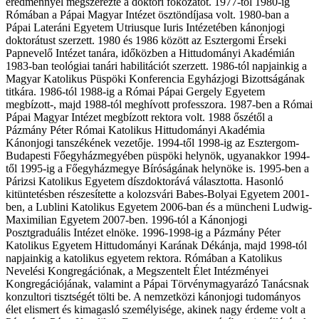
eredménnyel megszerezte a doktori fokozatot. 1977-től 1980-ig
Rómában a Pápai Magyar Intézet ösztöndíjasa volt. 1980-ban a
Pápai Lateráni Egyetem Utriusque Iuris Intézetében kánonjogi
doktorátust szerzett. 1980 és 1986 között az Esztergomi Érseki
Papnevelő Intézet tanára, időközben a Hittudományi Akadémián
1983-ban teológiai tanári habilitációt szerzett. 1986-tól napjainkig a
Magyar Katolikus Püspöki Konferencia Egyházjogi Bizottságának
titkára. 1986-tól 1988-ig a Római Pápai Gergely Egyetem
megbízott-, majd 1988-tól meghívott professzora. 1987-ben a Római
Pápai Magyar Intézet megbízott rektora volt. 1988 őszétől a
Pázmány Péter Római Katolikus Hittudományi Akadémia
Kánonjogi tanszékének vezetője. 1994-től 1998-ig az Esztergom-
Budapesti Főegyházmegyében püspöki helynök, ugyanakkor 1994-
től 1995-ig a Főegyházmegye Bíróságának helynöke is. 1995-ben a
Párizsi Katolikus Egyetem díszdoktorává választotta. Hasonló
kitüntetésben részesítette a kolozsvári Babes-Bolyai Egyetem 2001-
ben, a Lublini Katolikus Egyetem 2006-ban és a müncheni Ludwig-
Maximilian Egyetem 2007-ben. 1996-tól a Kánonjogi
Posztgraduális Intézet elnöke. 1996-1998-ig a Pázmány Péter
Katolikus Egyetem Hittudományi Karának Dékánja, majd 1998-tól
napjainkig a katolikus egyetem rektora. Rómában a Katolikus
Nevelési Kongregációnak, a Megszentelt Élet Intézményei
Kongregációjának, valamint a Pápai Törvénymagyarázó Tanácsnak
konzultori tisztségét tölti be. A nemzetközi kánonjogi tudományos
élet elismert és kimagasló személyisége, akinek nagy érdeme volt a