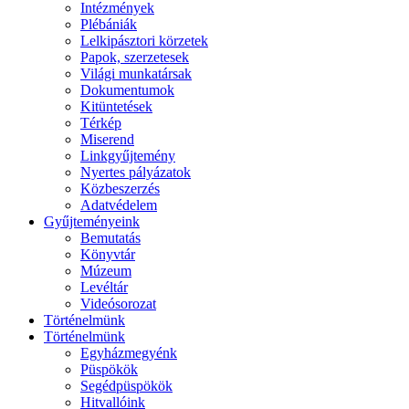
Intézmények
Plébániák
Lelkipásztori körzetek
Papok, szerzetesek
Világi munkatársak
Dokumentumok
Kitüntetések
Térkép
Miserend
Linkgyűjtemény
Nyertes pályázatok
Közbeszerzés
Adatvédelem
Gyűjteményeink
Bemutatás
Könyvtár
Múzeum
Levéltár
Videósorozat
Történelmünk
Történelmünk
Egyházmegyénk
Püspökök
Segédpüspökök
Hitvallóink