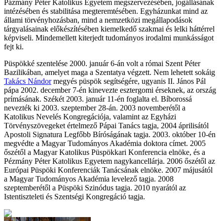
Pázmány Péter Katolikus Egyetem megszervezésében, jogállásának
intézésében és stabilitása megteremtésében. Egyházunkat mind az
állami törvényhozásban, mind a nemzetközi megállapodások
tárgyalásainak előkészítésében kiemelkedő szakmai és lelki háttérrel
képviseli. Mindemellett kiterjedt tudományos irodalmi munkásságot
fejt ki.
Püspökké szentelése 2000. január 6-án volt a római Szent Péter
Bazilikában, amelyet maga a Szentatya végzett. Nem lehetett sokáig
Takács Nándor
megyés püspök segítségére, ugyanis II. János Pál
pápa 2002. december 7-én kinevezte esztergomi érseknek, az ország
prímásának. Székét 2003. január 11-én foglalta el. Bíborossá
nevezték ki 2003. szeptember 28-án. 2003 novemberétől a
Katolikus Nevelés Kongregációja, valamint az Egyházi
Törvényszövegeket értelmező Pápai Tanács tagja, 2004 áprilisától
Apostoli Signatura Legfőbb Bíróságának tagja. 2003. október 10-én
megvédte a Magyar Tudományos Akadémia doktora címet. 2005
őszétől a Magyar Katolikus Püspökkari Konferencia elnöke, és a
Pézmány Péter Katolikus Egyetem nagykancellárja. 2006 őszétől az
Európai Püspöki Konferenciák Tanácsának elnöke. 2007 májusától
a Magyar Tudományos Akadémia levelező tagja. 2008
szeptemberétől a Püspöki Szinódus tagja. 2010 nyarától az
Istentiszteleti és Szentségi Kongregáció tagja.