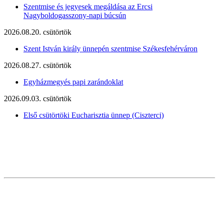
Szentmise és jegyesek megáldása az Ercsi
Nagyboldogasszony-napi búcsún
2026.08.20. csütörtök
Szent István király ünnepén szentmise Székesfehérváron
2026.08.27. csütörtök
Egyházmegyés papi zarándoklat
2026.09.03. csütörtök
Első csütörtöki Eucharisztia ünnep (Ciszterci)