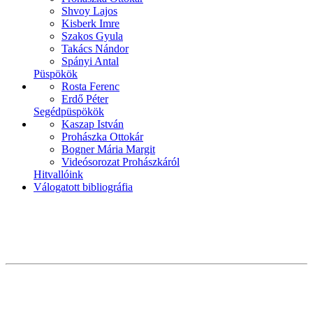
Shvoy Lajos
Kisberk Imre
Szakos Gyula
Takács Nándor
Spányi Antal
Püspökök
Rosta Ferenc
Erdő Péter
Segédpüspökök
Kaszap István
Prohászka Ottokár
Bogner Mária Margit
Videósorozat Prohászkáról
Hitvallóink
Válogatott bibliográfia