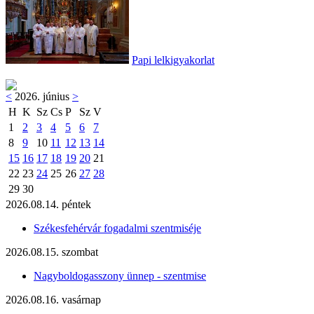
Papi lelkigyakorlat
<
2026. június
>
H
K
Sz
Cs
P
Sz
V
1
2
3
4
5
6
7
8
9
10
11
12
13
14
15
16
17
18
19
20
21
22
23
24
25
26
27
28
29
30
2026.08.14. péntek
Székesfehérvár fogadalmi szentmiséje
2026.08.15. szombat
Nagyboldogasszony ünnep - szentmise
2026.08.16. vasárnap