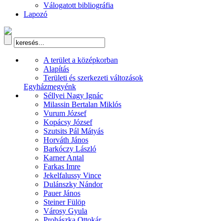
Válogatott bibliográfia
Lapozó
A terület a középkorban
Alapítás
Területi és szerkezeti változások
Egyházmegyénk
Séllyei Nagy Ignác
Milassin Bertalan Miklós
Vurum József
Kopácsy József
Szutsits Pál Mátyás
Horváth János
Barkóczy László
Karner Antal
Farkas Imre
Jekelfalussy Vince
Dulánszky Nándor
Pauer János
Steiner Fülöp
Városy Gyula
Prohászka Ottokár