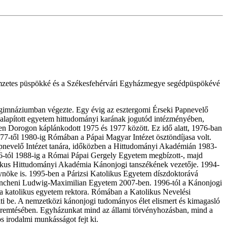
 címzetes püspökké és a Székesfehérvári Egyházmegye segédpüspökévé
ta gimnáziumban végezte. Egy évig az esztergomi Érseki Papnevelő
al alapított egyetem hittudományi karának jogutód intézményében,
n Dorogon káplánkodott 1975 és 1977 között. Ez idő alatt, 1976-ban
-től 1980-ig Rómában a Pápai Magyar Intézet ösztöndíjasa volt.
Papnevelő Intézet tanára, időközben a Hittudományi Akadémián 1983-
1986-tól 1988-ig a Római Pápai Gergely Egyetem megbízott-, majd
likus Hittudományi Akadémia Kánonjogi tanszékének vezetője. 1994-
öke is. 1995-ben a Párizsi Katolikus Egyetem díszdoktorává
 müncheni Ludwig-Maximilian Egyetem 2007-ben. 1996-tól a Kánonjogi
a katolikus egyetem rektora. Rómában a Katolikus Nevelési
i be. A nemzetközi kánonjogi tudományos élet elismert és kimagasló
teremtésében. Egyházunkat mind az állami törvényhozásban, mind a
s irodalmi munkásságot fejt ki.