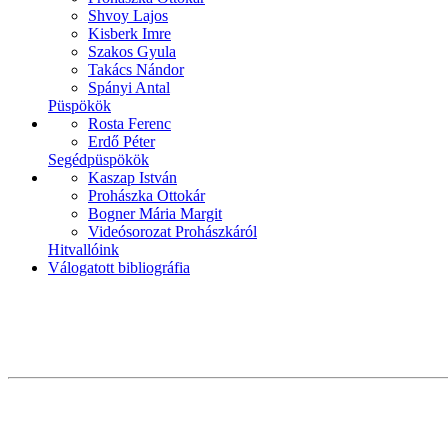
Shvoy Lajos
Kisberk Imre
Szakos Gyula
Takács Nándor
Spányi Antal
Püspökök
Rosta Ferenc
Erdő Péter
Segédpüspökök
Kaszap István
Prohászka Ottokár
Bogner Mária Margit
Videósorozat Prohászkáról
Hitvallóink
Válogatott bibliográfia