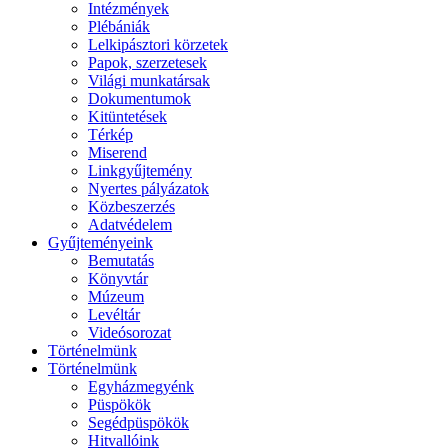
Intézmények
Plébániák
Lelkipásztori körzetek
Papok, szerzetesek
Világi munkatársak
Dokumentumok
Kitüntetések
Térkép
Miserend
Linkgyűjtemény
Nyertes pályázatok
Közbeszerzés
Adatvédelem
Gyűjteményeink
Bemutatás
Könyvtár
Múzeum
Levéltár
Videósorozat
Történelmünk
Történelmünk
Egyházmegyénk
Püspökök
Segédpüspökök
Hitvallóink