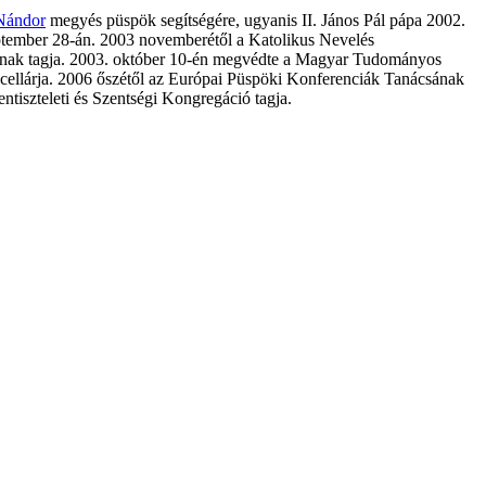
Nándor
megyés püspök segítségére, ugyanis II. János Pál pápa 2002.
eptember 28-án. 2003 novemberétől a Katolikus Nevelés
gának tagja. 2003. október 10-én megvédte a Magyar Tudományos
ellárja. 2006 őszétől az Európai Püspöki Konferenciák Tanácsának
tiszteleti és Szentségi Kongregáció tagja.