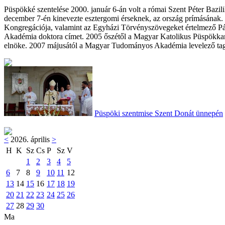
Püspökké szentelése 2000. január 6-án volt a római Szent Péter Bazil
december 7-én kinevezte esztergomi érseknek, az ország prímásának. 
Kongregációja, valamint az Egyházi Törvényszövegeket értelmező Pá
Akadémia doktora címet. 2005 őszétől a Magyar Katolikus Püspökkar
elnöke. 2007 májusától a Magyar Tudományos Akadémia levelező tagja.
Püspöki szentmise Szent Donát ünnepén
<
2026. április
>
H
K
Sz
Cs
P
Sz
V
1
2
3
4
5
6
7
8
9
10
11
12
13
14
15
16
17
18
19
20
21
22
23
24
25
26
27
28
29
30
Ma