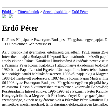
Főoldal
>
Történelmünk
>
Segédpüspökök
>
Erdő Péter
Erdő Péter
II. János Pál pápa az Esztergom-Budapesti Főegyházmegye papját, D
1999. november 5-én nevezte ki.
Az új püspök hat gyermekes, értelmiségi családban, 1952. június 25-
Intézetben, majd a Budapesti Központi Szemináriumban készült papi hi
amely ekkor a Római Katolikus Hittudományi Akadémia nevet viselte.
a Pázmány Péter Római Katolikus Hittudományi Akadémián teológiábó
1980-ban a Pápai Lateráni Egyetem Utriusque Iuris Intézetében kánon
ban teológiai tanári habilitációt szerzett. 1986-tól napjainkig a Ma
1988-tól meghívott professzora. 1987-ben a Római Pápai Magyar Int
től 1998-ig az Esztergom-Budapesti Főegyházmegyében püspöki hely
választotta. Hasonló kitüntetésben részesítette a kolozsvári Babes
Posztgraduális Intézet elnöke. 1996-1998-ig a Pázmány Péter Katoli
Kongregációnak, a Megszentelt Élet Intézményei Kongregációjának, v
személyisége, akinek nagy érdeme volt a Pázmány Péter Katolikus Eg
nemzetközi megállapodások tárgyalásainak előkészítésében kiemelkedő 