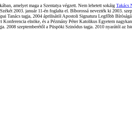
ikában, amelyet maga a Szentatya végzett. Nem lehetett sokáig
Takács 
Székét 2003. január 11-én foglalta el. Bíborossá nevezték ki 2003. sz
pai Tanács tagja, 2004 áprilisától Apostoli Signatura Legfőbb Bírósá
i Konferencia elnöke, és a Pézmány Péter Katolikus Egyetem nagykanc
 2008 szeptemberétől a Püspöki Szinódus tagja. 2010 nyarától az Isten