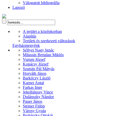
Válogatott bibliográfia
Lapozó
A terület a középkorban
Alapítás
Területi és szerkezeti változások
Egyházmegyénk
Séllyei Nagy Ignác
Milassin Bertalan Miklós
Vurum József
Kopácsy József
Szutsits Pál Mátyás
Horváth János
Barkóczy László
Karner Antal
Farkas Imre
Jekelfalussy Vince
Dulánszky Nándor
Pauer János
Steiner Fülöp
Városy Gyula
Prohászka Ottokár