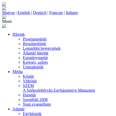
Magyar
|
English
|
Deutsch
|
Francais
|
Italiano
Menü
Híreink
Programajánló
Beszámolóink
Legutóbbi bejegyzések
Állandó híreink
Eseménynaptár
Keresés, szűrés
Ünnepkörök
Média
Képtár
Videótár
SZEM
A Székesfehérvári Egyházmegye Magazinja
Hangtár
Szentföld 2008
Napi evangélium
Adattár
Egyházunk