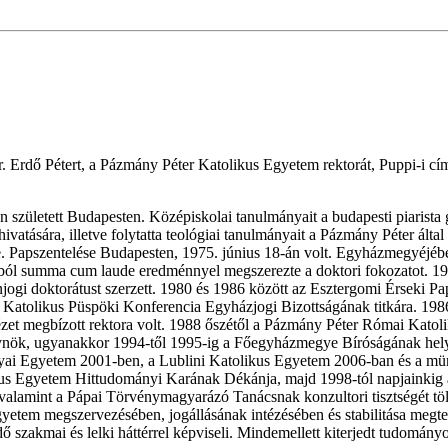
r. Erdő Pétert, a Pázmány Péter Katolikus Egyetem rektorát, Puppi-i
én született Budapesten. Középiskolai tanulmányait a budapesti piaris
vatására, illetve folytatta teológiai tanulmányait a Pázmány Péter ált
 Papszentelése Budapesten, 1975. június 18-án volt. Egyházmegyéjébe
l summa cum laude eredménnyel megszerezte a doktori fokozatot. 1977
jogi doktorátust szerzett. 1980 és 1986 között az Esztergomi Érseki 
gyar Katolikus Püspöki Konferencia Egyházjogi Bizottságának titkára. 
ézet megbízott rektora volt. 1988 őszétől a Pázmány Péter Római Kato
nök, ugyanakkor 1994-től 1995-ig a Főegyházmegye Bíróságának helyn
-Bolyai Egyetem 2001-ben, a Lublini Katolikus Egyetem 2006-ban és a
kus Egyetem Hittudományi Karának Dékánja, majd 1998-tól napjainkig 
alamint a Pápai Törvénymagyarázó Tanácsnak konzultori tisztségét tölt
yetem megszervezésében, jogállásának intézésében és stabilitása meg
szakmai és lelki háttérrel képviseli. Mindemellett kiterjedt tudományo