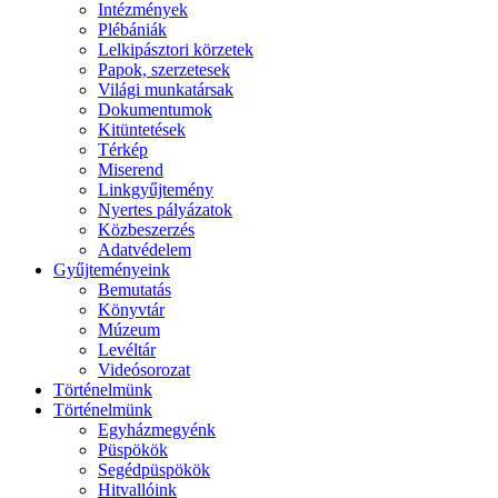
Intézmények
Plébániák
Lelkipásztori körzetek
Papok, szerzetesek
Világi munkatársak
Dokumentumok
Kitüntetések
Térkép
Miserend
Linkgyűjtemény
Nyertes pályázatok
Közbeszerzés
Adatvédelem
Gyűjteményeink
Bemutatás
Könyvtár
Múzeum
Levéltár
Videósorozat
Történelmünk
Történelmünk
Egyházmegyénk
Püspökök
Segédpüspökök
Hitvallóink