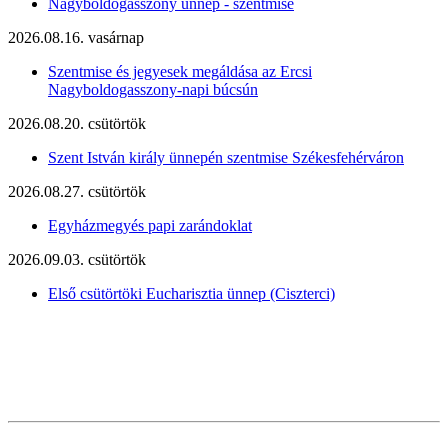
Nagyboldogasszony ünnep - szentmise
2026.08.16. vasárnap
Szentmise és jegyesek megáldása az Ercsi
Nagyboldogasszony-napi búcsún
2026.08.20. csütörtök
Szent István király ünnepén szentmise Székesfehérváron
2026.08.27. csütörtök
Egyházmegyés papi zarándoklat
2026.09.03. csütörtök
Első csütörtöki Eucharisztia ünnep (Ciszterci)