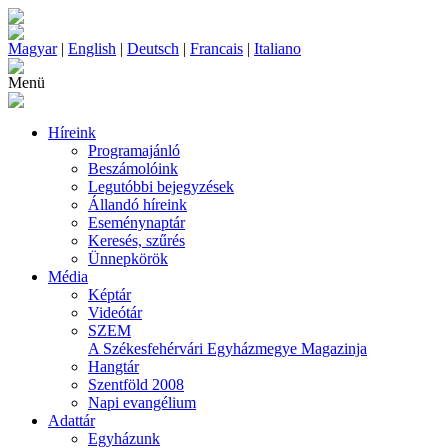
Magyar
|
English
|
Deutsch
|
Francais
|
Italiano
Menü
Híreink
Programajánló
Beszámolóink
Legutóbbi bejegyzések
Állandó híreink
Eseménynaptár
Keresés, szűrés
Ünnepkörök
Média
Képtár
Videótár
SZEM
A Székesfehérvári Egyházmegye Magazinja
Hangtár
Szentföld 2008
Napi evangélium
Adattár
Egyházunk