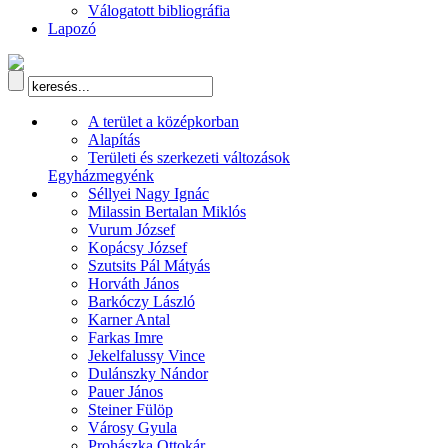
Válogatott bibliográfia
Lapozó
A terület a középkorban
Alapítás
Területi és szerkezeti változások
Egyházmegyénk
Séllyei Nagy Ignác
Milassin Bertalan Miklós
Vurum József
Kopácsy József
Szutsits Pál Mátyás
Horváth János
Barkóczy László
Karner Antal
Farkas Imre
Jekelfalussy Vince
Dulánszky Nándor
Pauer János
Steiner Fülöp
Városy Gyula
Prohászka Ottokár