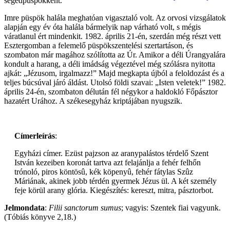
segédpüspökként.
Imre püspök halála meghatóan vigasztaló volt. Az orvosi vizsgálatok
alapján egy év óta halála bármelyik nap várható volt, s mégis
váratlanul ért mindenkit. 1982. április 21-én, szerdán még részt vett
Esztergomban a felemelő püspökszentelési szertartáson, és
szombaton már magához szólította az Úr. Amikor a déli Úrangyalára
kondult a harang, a déli imádság végeztével még szólásra nyitotta
ajkát: „Jézusom, irgalmazz!” Majd megkapta újból a feloldozást és a
teljes búcsúval járó áldást. Utolsó földi szavai: „Isten veletek!” 1982.
április 24-én, szombaton délután fél négykor a haldokló Főpásztor
hazatért Urához. A székesegyház kriptájában nyugszik.
Címerleírás
:
Egyházi címer. Ezüst pajzson az aranypalástos térdelő Szent
István kezeiben koronát tartva azt felajánlja a fehér felhőn
trónoló, piros köntösû, kék köpenyû, fehér fátylas Szûz
Máriának, akinek jobb térdén gyermek Jézus ül. A két személy
feje körül arany glória. Kiegészítés: kereszt, mitra, pásztorbot.
Jelmondata
:
Filii sanctorum sumus
; vagyis: Szentek fiai vagyunk.
(Tóbiás könyve 2,18.)