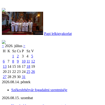
Papi lelkigyakorlat
<
2026. július
>
H
K
Sz
Cs
P
Sz
V
1
2
3
4
5
6
7
8
9
10
11
12
13
14
15
16
17
18
19
20
21
22
23
24
25
26
27
28
29
30
31
2026.08.14. péntek
Székesfehérvár fogadalmi szentmiséje
2026.08.15. szombat