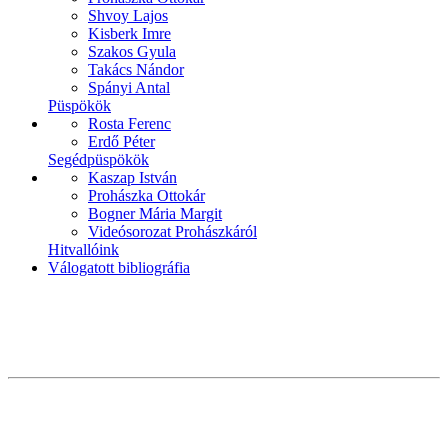
Shvoy Lajos
Kisberk Imre
Szakos Gyula
Takács Nándor
Spányi Antal
Püspökök
Rosta Ferenc
Erdő Péter
Segédpüspökök
Kaszap István
Prohászka Ottokár
Bogner Mária Margit
Videósorozat Prohászkáról
Hitvallóink
Válogatott bibliográfia