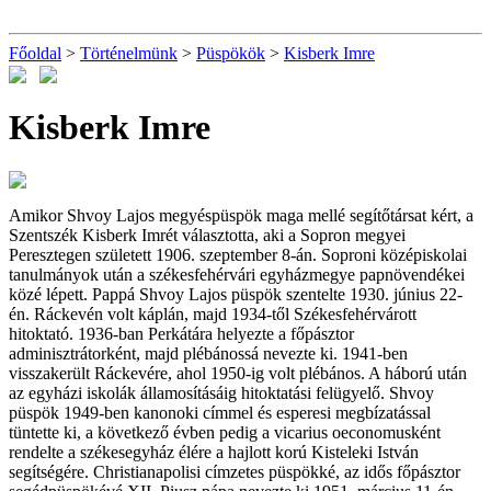
Főoldal
>
Történelmünk
>
Püspökök
>
Kisberk Imre
Kisberk Imre
Amikor Shvoy Lajos megyéspüspök maga mellé segítőtársat kért, a
Szentszék Kisberk Imrét választotta, aki a Sopron megyei
Peresztegen született 1906. szeptember 8-án. Soproni középiskolai
tanulmányok után a székesfehérvári egyházmegye papnövendékei
közé lépett. Pappá Shvoy Lajos püspök szentelte 1930. június 22-
én. Ráckevén volt káplán, majd 1934-től Székesfehérvárott
hitoktató. 1936-ban Perkátára helyezte a főpásztor
adminisztrátorként, majd plébánossá nevezte ki. 1941-ben
visszakerült Ráckevére, ahol 1950-ig volt plébános. A háború után
az egyházi iskolák államosításáig hitoktatási felügyelő. Shvoy
püspök 1949-ben kanonoki címmel és esperesi megbízatással
tüntette ki, a következő évben pedig a vicarius oeconomusként
rendelte a székesegyház élére a hajlott korú Kisteleki István
segítségére. Christianapolisi címzetes püspökké, az idős főpásztor