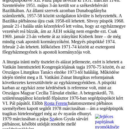
segédpüspökévé XII. Piusz pápa nevezte ki 1951. március 11-én.
Szentelésére 1951. május 3-án került sor a székesfehérvári
Bazilikában. Az állami szervek azonban Dunabogdányba
számûzették, 1957-58 között szolgálaton kívülre is helyeztették. A
Bazilika plébánosa újra csak 1958-tól lehetett. Shvoy püspök 1968.
január 21-i halála után kézenfekvő lett volna, hogy az egyházmegye
vezetését reá bízzák, ám az ÁEH sokáig nem engedte ezt. Csak
1969. január 23-án vehette át az irányítást Kisberk Imre – de még
mindig csak apostoli kormányzóként. Megyés püspökké 1974.
február 2-án lehetett. Időközben 1971-74 között az esztergomi
főegyházmegyének is apostoli kormányzója volt.
A liturgia iránti mély tisztelet és alázat jellemezte, ezért is lehetett a
Vatikán Istentiszteleti Kongregációjának tagja 1970-75 között, és az
Országos Liturgikus Tanács elnöke 1973-tól haláláig. Mûködése
idején történt meg a II. Vatikáni Zsinat liturgikus reformjainak
következetes keresztülvitele az egyházmegyénkben. A püspöki
karban az egyházi zene kérdésének is referense volt, mint az
Országos Magyar Cecília Társulat elnöke. A betegeskedő, 70.
születésnapjához közeledő főpásztor 1976-ban segédpüspököt kért
VI. Pál pápától. Előbb
Rosta Ferenc
balatonszemesi plébános
személyében kapott segítőt 1978 márciusában – ám a
segédpüspök
tragikus hirtelenséggel még az év nyarán elhunyt.
1979 márciusában a pápa
Sz
akos Gyula sárvári
plébánost, későbbi utódját rendelte mellé