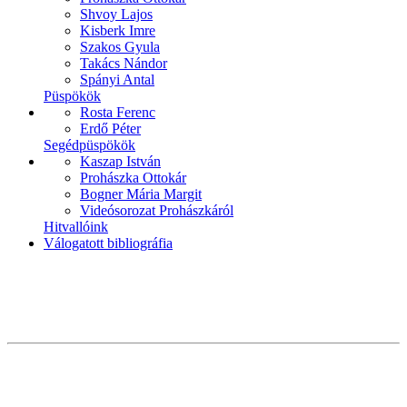
Shvoy Lajos
Kisberk Imre
Szakos Gyula
Takács Nándor
Spányi Antal
Püspökök
Rosta Ferenc
Erdő Péter
Segédpüspökök
Kaszap István
Prohászka Ottokár
Bogner Mária Margit
Videósorozat Prohászkáról
Hitvallóink
Válogatott bibliográfia