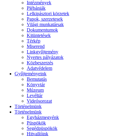
Intézmények
Plébániák
Lelkipásztori körzetek
Papok, szerzetesek
Világi munkatársak
Dokumentumok
Kitüntetések
Térkép
Miserend
Linkgyűjtemény
Nyertes pályázatok
Közbeszerzés
Adatvédelem
Gyűjteményeink
Bemutatás
Könyvtár
Múzeum
Levéltár
Videósorozat
Történelmünk
Történelmünk
Egyházmegyénk
Püspökök
Segédpüspökök
Hitvallóink