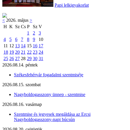
Papi lelkigyakorlat
<
2026. május
>
H
K
Sz
Cs
P
Sz
V
1
2
3
4
5
6
7
8
9
10
11
12
13
14
15
16
17
18
19
20
21
22
23
24
25
26
27
28
29
30
31
2026.08.14. péntek
Székesfehérvár fogadalmi szentmiséje
2026.08.15. szombat
Nagyboldogasszony ünnep - szentmise
2026.08.16. vasárnap
Szentmise és jegyesek megáldása az Ercsi
Nagyboldogasszony-napi búcsún
2026.08.20. csütörtök