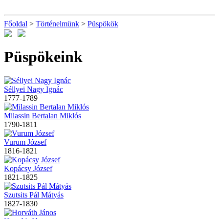
Főoldal
>
Történelmünk
>
Püspökök
Püspökeink
Séllyei Nagy Ignác
1777-1789
Milassin Bertalan Miklós
1790-1811
Vurum József
1816-1821
Kopácsy József
1821-1825
Szutsits Pál Mátyás
1827-1830