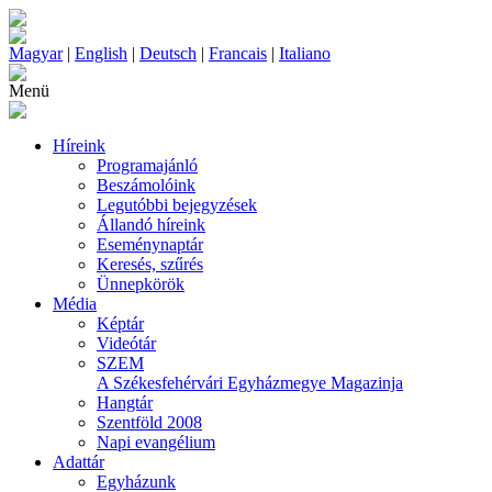
Magyar
|
English
|
Deutsch
|
Francais
|
Italiano
Menü
Híreink
Programajánló
Beszámolóink
Legutóbbi bejegyzések
Állandó híreink
Eseménynaptár
Keresés, szűrés
Ünnepkörök
Média
Képtár
Videótár
SZEM
A Székesfehérvári Egyházmegye Magazinja
Hangtár
Szentföld 2008
Napi evangélium
Adattár
Egyházunk