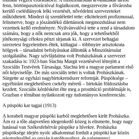
fenn, börtönpasztorációval foglalkozott, megszervezte a fővárosba
kerülő cselédlányok lelki vezetését, nővédelmi szervezeteket
működtetett. Mindezt új szemlélettel tette: elkötelezett profizmussal,
felismerve, hogy a jószándékú dilettánsok megmozdulásai nem
vezetnek kellő eredményre. Nyilvánvalóvá tette a rend a társadalom
számára, hogy a nők nemcsak arra jók, hogy a tehetősekből
jótékonysági célokra pénzt sírjanak ki. A szervezet beltagjai
szerzetesi fegyelemben éltek, kültagjai – többnyire arisztokrata
hölgyek – társadalmi befolyásukat állították a Missziótársulat
szolgálatába. Nagy szívfájdalma volt Prohászkának a szervezet
szakadása is: 1923-ban Slachta Margit vezetésével létrejött a
Szociális Testvérek Társasága, Slachta lett a magyar parlament első
női képviselője. De más szociális tettei is voltak Prohászkának.
Sürgette az egyházi nagybirtokrendszer reformját. Püspöksége –
egyébiránt meglehetősen csekély méretû – birtokán földosztásba
kezdett. Szociális kérdésként élte meg a prostitúció problémáját is,
Grazban e témában nyilatkozott egy tudományos konferencián.
A püspöki kar tagjai (1913)
A korabeli magyar püspöki karból meglehetősen kirítt Prohászka.
Ám ez a tőle alapvetően idegenkedő közeg is elismerte, hogy nagy
hatással van Székesfehérvár püspöke a hívekre. Prohászka
püspöksége idején nyolc alkalommal fordult a püspöki kar közös
pásztorlevéllel az ország katolikusaihoz, és valamennyi