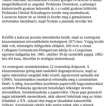
megpróbálkozott az angollal. Prohászka Domokost, a pénzügyi
kistisztviselőt gyakran helyezték át, s a család gyakran költözött.
Prohászka Ottokár Rózsahegyen kezdte meg tanulmányait,
Losoncon fejezte be az elemit és kezdte meg a gimnáziumot
(református iskolában!), majd Nyitrán a piaristák neveltje lett.
Később a kalocsai jezsuita internátusba került, majd az esztergomi
k
isszeminárium növendékeként érettségizett 1875-ben. Végig kiváló
diák volt, tehetségére felfigyeltek elöljárói. Hét évre a római
Collegium Germanicum-Hungaricum lakója és a Gregoriana
egyetem hallgatója lett. 1881. október 30-án szentelték pappá, 1882-
ben tért haza, filozófiai és teológiai doktorátussal.
Az esztergomi szemináriumban 22 esztendeig dolgozott. A
kisszeminárium görög-latin tanárából dogmaprofesszor, majd az
egész intézményt megújító lelki vezető, úgynevezett sprituális lett
(1890). Szisztematikus munkával reformálta meg a szeminárium
életét. A rideg, korszerűtlen jozefinista papnevelői hagyományokkal
szemben Prohászka igyekezett bensőséges lelkiségre nevelni
növendékeit, forradalmasította a papnevelést. Olyan papi generáció
tagjai tekintették mesterüknek, akik sikerrel birkóztak meg az óriási
feladattal: a XX. század eleji magyar társadalmi katasztrófák
(háború, forradalmak) idején lelki tartást tudtak adni a népnek.