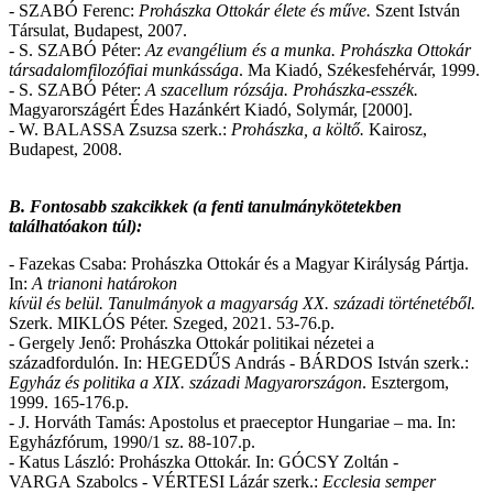
- SZABÓ Ferenc:
Prohászka Ottokár élete és műve.
Szent István
Társulat, Budapest, 2007.
- S. SZABÓ Péter:
Az evangélium és a munka. Prohászka Ottokár
társadalomfilozófiai munkássága
. Ma Kiadó, Székesfehérvár, 1999.
- S. SZABÓ Péter:
A szacellum rózsája. Prohászka-esszék.
Magyarországért Édes Hazánkért Kiadó, Solymár, [2000].
- W. BALASSA Zsuzsa szerk.:
Prohászka, a költő.
Kairosz,
Budapest, 2008.
B. Fontosabb szakcikkek (a fenti tanulmánykötetekben
találhatóakon túl):
- Fazekas Csaba: Prohászka Ottokár és a Magyar Királyság Pártja.
In:
A trianoni határokon
kívül és belül. Tanulmányok a magyarság XX. századi történetéből.
Szerk. MIKLÓS Péter. Szeged, 2021. 53-76.p.
- Gergely Jenő: Prohászka Ottokár politikai nézetei a
századfordulón. In: HEGEDŰS András - BÁRDOS István szerk.:
Egyház és politika a XIX. századi Magyarországon
. Esztergom,
1999. 165-176.p.
- J. Horváth Tamás: Apostolus et praeceptor Hungariae – ma. In:
Egyházfórum, 1990/1 sz. 88-107.p.
- Katus László: Prohászka Ottokár. In: GÓCSY Zoltán -
VARGA Szabolcs - VÉRTESI Lázár szerk.:
Ecclesia semper