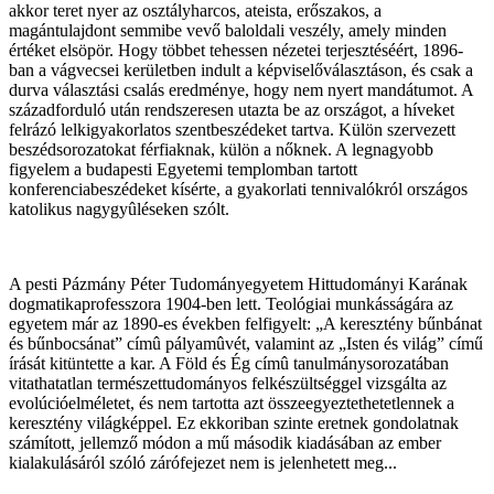
akkor teret nyer az osztályharcos, ateista, erőszakos, a
magántulajdont semmibe vevő baloldali veszély, amely minden
értéket elsöpör. Hogy többet tehessen nézetei terjesztéséért, 1896-
ban a vágvecsei kerületben indult a képviselőválasztáson, és csak a
durva választási csalás eredménye, hogy nem nyert mandátumot. A
századforduló után rendszeresen utazta be az országot, a híveket
felrázó lelkigyakorlatos szentbeszédeket tartva. Külön szervezett
beszédsorozatokat férfiaknak, külön a nőknek. A legnagyobb
figyelem a budapesti Egyetemi templomban tartott
konferenciabeszédeket kísérte, a gyakorlati tennivalókról országos
katolikus nagygyûléseken szólt.
A pesti Pázmány Péter Tudományegyetem Hittudományi Karának
dogmatikaprofesszora 1904-ben lett. Teológiai munkásságára az
egyetem már az 1890-es években felfigyelt: „A keresztény bűnbánat
és bűnbocsánat” címû pályamûvét, valamint az „Isten és világ” című
írását kitüntette a kar. A Föld és Ég címû tanulmánysorozatában
vitathatatlan természettudományos felkészültséggel vizsgálta az
evolúcióelméletet, és nem tartotta azt összeegyeztethetetlennek a
keresztény világképpel. Ez ekkoriban szinte eretnek gondolatnak
számított, jellemző módon a mű második kiadásában az ember
kialakulásáról szóló zárófejezet nem is jelenhetett meg...