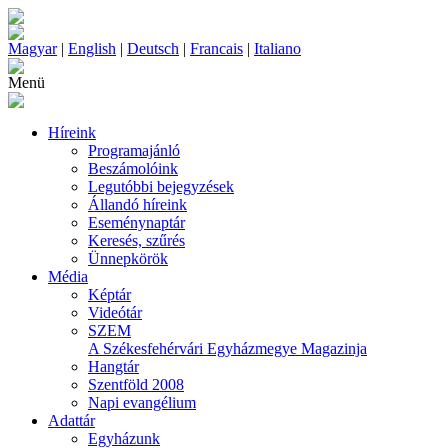
Magyar
|
English
|
Deutsch
|
Francais
|
Italiano
Menü
Híreink
Programajánló
Beszámolóink
Legutóbbi bejegyzések
Állandó híreink
Eseménynaptár
Keresés, szűrés
Ünnepkörök
Média
Képtár
Videótár
SZEM
A Székesfehérvári Egyházmegye Magazinja
Hangtár
Szentföld 2008
Napi evangélium
Adattár
Egyházunk