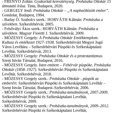
- FRENYÓ Zoltán:
Gyakorlati kereszténység. Prohászka Ottokár 15
útmutató írása.
Tinta, Budapest, 2020.
- GERGELY Jenő:
Prohászka Ottokár – „A napbaöltözött ember”.
Gondolat, Budapest, 1994.
- Barlay Ö. Szabolcs szerk.: HORVÁTH Kálmán:
Prohászka a
szívekben
. Székesfehérvár, 2005.
- Felsővályi Ákos szerk.: HORVÁTH Kálmán:
Prohászka a
szívekben
.
Magyar Fioretti 1.
Székesfehérvár, 2009.
- MÓZESSY Gergely:
A Prohászka Ottokár Emléktemplom.
Kultusz és emlékezet 1927
–
1938.
Székesfehérvári Megyei Jogú
Város Levéltára
–
Székesfehérvári Püspöki és Székeskáptalani
Levéltá
r, Székesfehérvár, 2013.
- MÓZESSY Gergely:
Prohászka Ottokár és a protestantizmus
.
Szent István Társulat, Budapest, 2016.
- MÓZESSY Gergely.
Isten embere
– Fehérvár püspöke. Prohászka
Ottokár (1858
–
1927).
Székesfehérvári Püspöki és Székeskáptalani
Levéltár, Székesfehérvár, 2018.
- MÓZESSY Gergely szerk.:
Prohászka
Ottokár - püspök az
emberért
. Székesfehérvári Püspöki és Székeskáptalani Levéltár
–
Szent István Társulat, Budapest
–
Székesfehérvár, 2006.
- MÓZESSY Gergely szerk.:
Prohászka-
tanulmányok, 2007-2009
.
Székesfehérvári Püspöki és Székeskáptalani Levéltár,
Székesfehérvár, 2009.
- MÓZESSY Gergely szerk.:
Prohászka-tanulmányok, 2009–2012.
Székesfehérvári Püspöki és Székeskáptalani Levéltár,