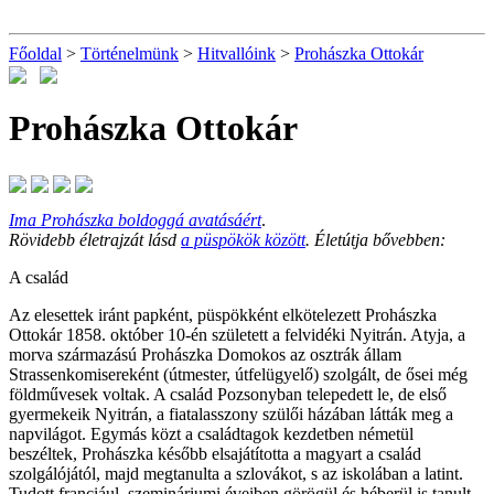
Főoldal
>
Történelmünk
>
Hitvallóink
>
Prohászka Ottokár
Prohászka Ottokár
Ima Prohászka boldoggá avatásáért
.
Rövidebb életrajzát lásd
a püspökök között
. Életútja bővebben:
A család
Az elesettek iránt papként, püspökként elkötelezett Prohászka
Ottokár 1858. október 10-én született a felvidéki Nyitrán. Atyja, a
morva származású Prohászka Domokos az osztrák állam
Strassenkomisereként (útmester, útfelügyelő) szolgált, de ősei még
földművesek voltak. A család Pozsonyban telepedett le, de első
gyermekeik Nyitrán, a fiatalasszony szülői házában látták meg a
napvilágot. Egymás közt a családtagok kezdetben németül
beszéltek, Prohászka később elsajátította a magyart a család
szolgálójától, majd megtanulta a szlovákot, s az iskolában a latint.
Tudott franciául, szemináriumi éveiben görögül és héberül is tanult,