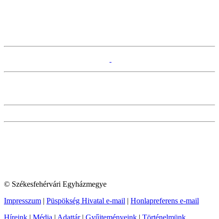
© Székesfehérvári Egyházmegye
Impresszum
|
Püspökség Hivatal e-mail
|
Honlapreferens e-mail
Híreink
|
Média
|
Adattár
|
Gyűjteményeink
|
Történelmünk