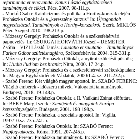
reformanda et renovanda. Katus László egyháztörténeti
tanulmányai és cikkei.
Pécs, 2007. 98-111.p.
- M
arkó Csaba: Katolicizmus és politika a Horthy-korszak elején.
Prohászka Ottokár és a „keresztény kurzus” In:
Újragondolt
negyedszázad. Tanulmányok a Horthy-korszakról.
Szerk. MIKLÓS
Péter. Szeged 2010. 198-213.p.
-
Mózessy Gergely: Prohászka Ottokár és a székesfehérvári
papnevelés. In: CSURGAI HORVÁTH József – DEMETER
Zsófia – VIZI László Tamás:
Laudatio et salutatio – Tanulmányok
Farkas Gábor születésnapjára,
Székesfehérvár, 2004. 315-331.
p.
-
Mózessy Gergely: Prohászka Ottokár, a nyitrai születésû püspök;
In:
L’udia l’ud’om bez hranic
; Nitra, 2000. 17-24.
p.
-
Mózessy Gergely: Prohászka és a székesfehérvári székeskáptalan;
In: Magyar Egyházörténeti Vázlatok, 2000/1-4. sz. 211-232.
p.
-
Szabó Ferenc: Két világító magyar apostol. In. SZABÓ FERENC:
Világító emberek - időszerű művek. Válogatott tanulmányok.
Budapest, 2018. 19-148.
p.
-
Szabó Ferenc: Prohászka Ottokár, a II. Vatikáni Zsinat előfutára.
In: BEKE Margit szerk.:
Szentjeink és nagyjaink Európa
kereszténységéért
. Budapest, 2001. 193-198.
p.
-
Szabó Ferenc: Prohászka, a szociális apostol. In: Vigilia,
1997/10.sz. 735-741.
p.
-
Szabó Ferenc: Prohászka Ottokár. In: SZABÓ Ferenc:
Napfogyatkozás
. Róma, 1991. 207-245.
p.
-
Szabó Ferenc: Prohászka-tanulmányok. In: SZABÓ Ferenc: