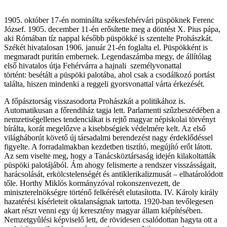
1905. október 17-én nominálta székesfehérvári püspöknek Ferenc
József. 1905. december 11-én erősítette meg a döntést X. Pius pápa,
aki Rómában tíz nappal később püspökké is szentelte Prohászkát.
Székét hivatalosan 1906. január 21-én foglalta el. Püspökként is
megmaradt puritán embernek. Legendaszámba megy, de állítólag
első hivatalos útja Fehérvárra a hajnali személyvonattal
történt: besétált a püspöki palotába, ahol csak a csodálkozó portást
találta, hiszen mindenki a reggeli gyorsvonattal várta érkezését.
A főpásztorság visszasodorta Prohászkát a politikához is.
Automatikusan a főrendiház tagja lett. Parlamenti szűzbeszédében a
nemzetiségellenes tendenciákat is rejtő magyar népiskolai törvényt
bírálta, korát megelőzve a kisebbségiek védelmére kelt. Az első
világháborút követő új társadalmi berendezést nagy érdeklődéssel
figyelte. A forradalmakban kezdetben tisztító, megújító erőt látott.
Az sem viselte meg, hogy a Tanácsköztársaság idején kilakoltatták
püspöki palotájából. Ám ahogy felismerte a rendszer visszásságait,
harácsolását, erkölcstelenségét és antiklerikalizmusát – elhatárolódott
tőle. Horthy Miklós kormányzóval rokonszenvezett, de
miniszterelnökségre történő felkérését elutasította. IV. Károly király
hazatérési kísérleteit oktalanságnak tartotta. 1920-ban tevőlegesen
akart részt venni egy új keresztény magyar állam kiépítésében.
Nemzetgyûlési képviselő lett, de rövidesen csalódottan hagyta ott a