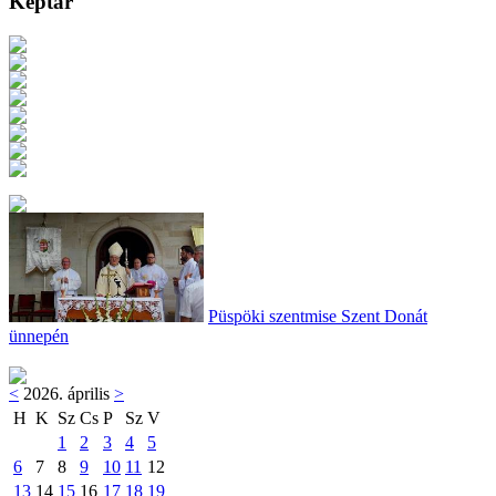
Képtár
Püspöki szentmise Szent Donát
ünnepén
<
2026. április
>
H
K
Sz
Cs
P
Sz
V
1
2
3
4
5
6
7
8
9
10
11
12
13
14
15
16
17
18
19