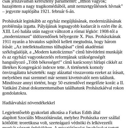
csak jelszavaiban keresztény parlamentet: „Itthon vagyok;
hazajöttem a nagy tragikomédiából, amit nemzetgyûlésnek hívnak”
– jegyezte naplójába 1921. február 6-án.
Prohászkát leginkább az egyház megújításának, modernizálásának
problémája izgatta. Pályájának legnagyobb kudarcát is ezért élte át.
XIII. Leó halála után nagyot változott a római légkör: 1908-tól a
„modernizmust” üldözendőnek bélyegezte X. Pius. Prohászkának
1911 nyarán a hivatalos sajtóból kellett megtudnia, hogy három
írását: „Az intellektualizmus túlhajtásai” címû akadémiai
székfoglalóját, a „Modern katolicizmus” címû hitvédelmi munkáját
és az egyházi vagyonkezelés reformjának szükségességét
hangsúlyozó „Több békességet!” címû karácsonyi hírlapi cikkét az
illetékes Kongregáció indexre tette. A történetek komoly
önvizsgálatra késztették: nagy alázattal visszavonta ezeket az írásait,
melyekben mai szemmel már semmi kivetnivalót nem találunk.
Mindössze annyi történt, hogy 50 esztendővel megelőzte korát: a II.
Vatikáni Zsinat dokumentumaiban találhatunk Prohászkáéval rokon
gondolatokra.
Hadiárvaházi növendékekkel
Legjelentősebb gyakorlati alkotása a Farkas Edith által
alapított Szociális Missziótársulat, melyhez Prohászka ezer szállal
kötődött: teoretikusa volt, szerteágazó védnöki és lelkivezetői
munkát végzett érdekükben. A missziótársulat árvaházakat tartott