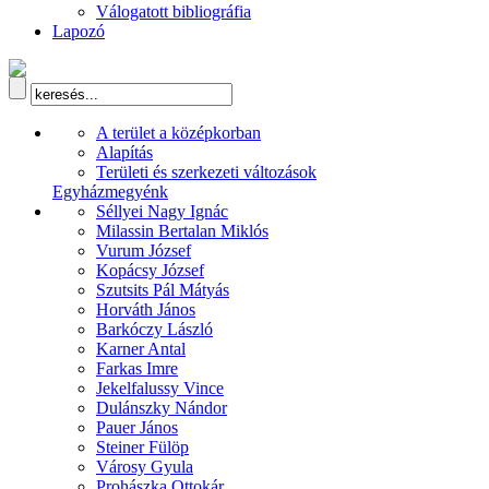
Válogatott bibliográfia
Lapozó
A terület a középkorban
Alapítás
Területi és szerkezeti változások
Egyházmegyénk
Séllyei Nagy Ignác
Milassin Bertalan Miklós
Vurum József
Kopácsy József
Szutsits Pál Mátyás
Horváth János
Barkóczy László
Karner Antal
Farkas Imre
Jekelfalussy Vince
Dulánszky Nándor
Pauer János
Steiner Fülöp
Városy Gyula
Prohászka Ottokár