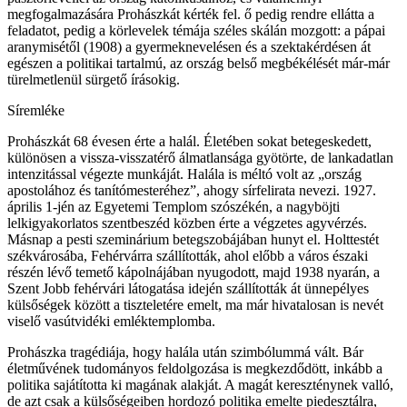
megfogalmazására Prohászkát kérték fel. ő pedig rendre ellátta a
feladatot, pedig a körlevelek témája széles skálán mozgott: a pápai
aranymisétől (1908) a gyermeknevelésen és a szektakérdésen át
egészen a politikai tartalmú, az ország belső megbékélését már-már
türelmetlenül sürgető írásokig.
Síremléke
Prohászkát 68 évesen érte a halál. Életében sokat betegeskedett,
különösen a vissza-visszatérő álmatlansága gyötörte, de lankadatlan
intenzitással végezte munkáját. Halála is méltó volt az „ország
apostolához és tanítómesteréhez”, ahogy sírfelirata nevezi. 1927.
április 1-jén az Egyetemi Templom szószékén, a nagyböjti
lelkigyakorlatos szentbeszéd közben érte a végzetes agyvérzés.
Másnap a pesti szeminárium betegszobájában hunyt el. Holttestét
székvárosába, Fehérvárra szállították, ahol előbb a város északi
részén lévő temető kápolnájában nyugodott, majd 1938 nyarán, a
Szent Jobb fehérvári látogatása idején szállították át ünnepélyes
külsőségek között a tiszteletére emelt, ma már hivatalosan is nevét
viselő vasútvidéki emléktemplomba.
Prohászka tragédiája, hogy halála után szimbólummá vált. Bár
életművének tudományos feldolgozása is megkezdődött, inkább a
politika sajátította ki magának alakját. A magát kereszténynek valló,
de azt csak a külsőségeiben hordozó politika emelte piedesztálra,