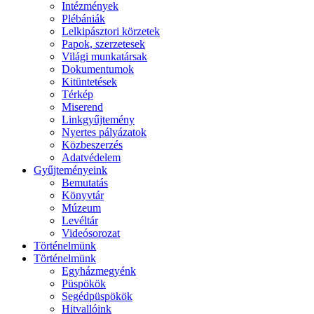
Intézmények
Plébániák
Lelkipásztori körzetek
Papok, szerzetesek
Világi munkatársak
Dokumentumok
Kitüntetések
Térkép
Miserend
Linkgyűjtemény
Nyertes pályázatok
Közbeszerzés
Adatvédelem
Gyűjteményeink
Bemutatás
Könyvtár
Múzeum
Levéltár
Videósorozat
Történelmünk
Történelmünk
Egyházmegyénk
Püspökök
Segédpüspökök
Hitvallóink