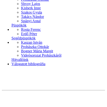
Shvoy Lajos
Kisberk Imre
Szakos Gyula
Takács Nándor
Spányi Antal
Püspökök
Rosta Ferenc
Erdő Péter
Segédpüspökök
Kaszap István
Prohászka Ottokár
Bogner Mária Margit
Videósorozat Prohászkáról
Hitvallóink
Válogatott bibliográfia