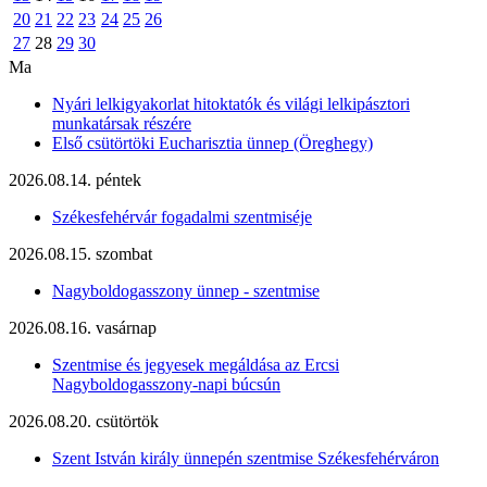
20
21
22
23
24
25
26
27
28
29
30
Ma
Nyári lelkigyakorlat hitoktatók és világi lelkipásztori
munkatársak részére
Első csütörtöki Eucharisztia ünnep (Öreghegy)
2026.08.14. péntek
Székesfehérvár fogadalmi szentmiséje
2026.08.15. szombat
Nagyboldogasszony ünnep - szentmise
2026.08.16. vasárnap
Szentmise és jegyesek megáldása az Ercsi
Nagyboldogasszony-napi búcsún
2026.08.20. csütörtök
Szent István király ünnepén szentmise Székesfehérváron