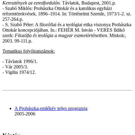
Keresztények az ezredfordulón.
Távlatok, Budapest, 2001.
p.
-
Szabó Miklós: Prohászka Ottokár és a katolikus egyházi
reformtörekvések, 1896–1914. In: Történelmi Szemle, 1973/1-2. sz.
257-264.
p.
-
S. Szabó Péter: A filozófiai és a teológiai etika viszonya Prohászka
Ottokár koncepciójában. In.: FEHÉR M. István - VERES Ildikó
szerk:
Filozófia és teológia a magyar eszmetörténetben.
Miskolc,
2003. 99-111.p.
Tematikus folyóiratszámok:
- Távlatok 1996/1.
- Vár 2005/3.
- Vigilia 1974/12.
A Prohászka-emlékév teljes programja
2005-2006