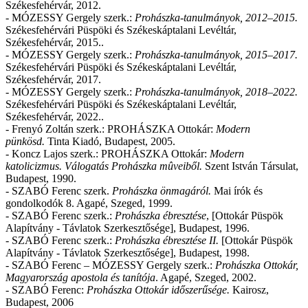
Székesfehérvár, 2012.
- MÓZESSY Gergely szerk.:
Prohászka-tanulmányok, 2012–2015.
Székesfehérvári Püspöki és Székeskáptalani Levéltár,
Székesfehérvár, 2015..
- MÓZESSY Gergely szerk.:
Prohászka-tanulmányok, 2015–2017.
Székesfehérvári Püspöki és Székeskáptalani Levéltár,
Székesfehérvár, 2017.
- MÓZESSY Gergely szerk.:
Prohászka-tanulmányok, 2018–2022.
Székesfehérvári Püspöki és Székeskáptalani Levéltár,
Székesfehérvár, 2022..
- Frenyó Zoltán szerk.: PROHÁSZKA Ottokár:
Modern
pünkösd.
Tinta Kiadó, Budapest, 2005.
- Koncz Lajos szerk.: PROHÁSZKA Ottokár:
Modern
katolicizmus. Válogatás Prohászka mûveiből.
Szent István Társulat,
Budapest, 1990.
- SZABÓ Ferenc szerk.
Prohászka önmagáról.
Mai írók és
gondolkodók 8. Agapé, Szeged, 1999.
- SZABÓ Ferenc szerk.:
Prohászka ébresztése
, [Ottokár Püspök
Alapítvány - Távlatok Szerkesztősége], Budapest, 1996.
- SZABÓ Ferenc szerk.:
Prohászka ébresztése II.
[Ottokár Püspök
Alapítvány - Távlatok Szerkesztősége], Budapest, 1998.
- SZABÓ Ferenc – MÓZESSY Gergely szerk.:
Prohászka Ottokár,
Magyarország apostola és tanítója
. Agapé, Szeged, 2002.
- SZABÓ Ferenc:
Prohászka Ottokár időszerűsége.
Kairosz,
Budapest, 2006