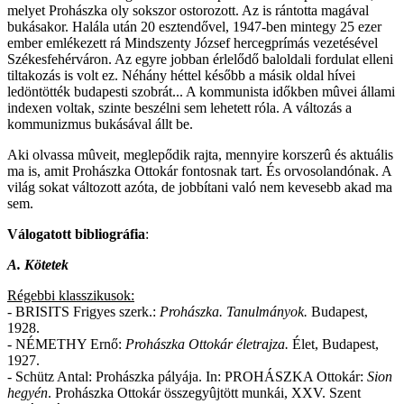
melyet Prohászka oly sokszor ostorozott. Az is rántotta magával
bukásakor. Halála után 20 esztendővel, 1947-ben mintegy 25 ezer
ember emlékezett rá Mindszenty József hercegprímás vezetésével
Székesfehérváron. Az egyre jobban érlelődő baloldali fordulat elleni
tiltakozás is volt ez. Néhány héttel később a másik oldal hívei
ledöntötték budapesti szobrát... A kommunista időkben mûvei állami
indexen voltak, szinte beszélni sem lehetett róla. A változás a
kommunizmus bukásával állt be.
Aki olvassa mûveit, meglepődik rajta, mennyire korszerû és aktuális
ma is, amit Prohászka Ottokár fontosnak tart. És orvosolandónak. A
világ sokat változott azóta, de jobbítani való nem kevesebb akad ma
sem.
Válogatott bibliográfia
:
A. Kötetek
Régebbi klasszikusok:
- BRISITS Frigyes szerk.:
Prohászka. Tanulmányok.
Budapest,
1928.
- NÉMETHY Ernő:
Prohászka Ottokár életrajza.
Élet, Budapest,
1927.
- Schütz Antal: Prohászka pályája. In: PROHÁSZKA Ottokár:
Sion
hegyén
. Prohászka Ottokár összegyûjtött munkái, XXV. Szent