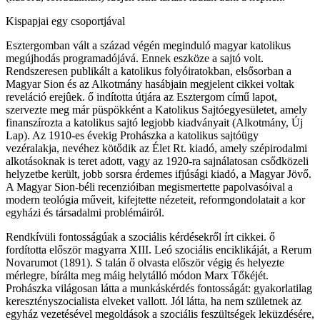
Kispapjai egy csoportjával
Esztergomban vált a század végén meginduló magyar katolikus
megújhodás programadójává. Ennek eszköze a sajtó volt.
Rendszeresen publikált a katolikus folyóiratokban, elsősorban a
Magyar Sion és az Alkotmány hasábjain megjelent cikkei voltak
reveláció erejûek. ő indította útjára az Esztergom című lapot,
szervezte meg már püspökként a Katolikus Sajtóegyesületet, amely
finanszírozta a katolikus sajtó legjobb kiadványait (Alkotmány, Új
Lap). Az 1910-es évekig Prohászka a katolikus sajtóügy
vezéralakja, nevéhez kötődik az Élet Rt. kiadó, amely szépirodalmi
alkotásoknak is teret adott, vagy az 1920-ra sajnálatosan csődközeli
helyzetbe került, jobb sorsra érdemes ifjúsági kiadó, a Magyar Jövő.
A Magyar Sion-béli recenzióiban megismertette papolvasóival a
modern teológia műveit, kifejtette nézeteit, reformgondolatait a kor
egyházi és társadalmi problémáiról.
Rendkívüli fontosságúak a szociális kérdésekről írt cikkei. ő
fordította először magyarra XIII. Leó szociális enciklikáját, a Rerum
Novarumot (1891). S talán ő olvasta először végig és helyezte
mérlegre, bírálta meg máig helytálló módon Marx Tőkéjét.
Prohászka világosan látta a munkáskérdés fontosságát: gyakorlatilag
keresztényszocialista elveket vallott. Jól látta, ha nem születnek az
egyház vezetésével megoldások a szociális feszültségek leküzdésére,