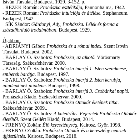
István Társulat, Budapest, 1929. 3-152. p.
- REZEK Román:
Prohászka esztétikája
, Pannonhalma, 1942.
- REZEK Román:
Prohászka intuíciója és átélése.
Stephaneum,
Budapest, 1942.
- SÍK Sándor:
Gárdonyi, Ady, Prohászka. Lélek és forma a
századforduló irodalmában
. Budapest, 1929.
Újabban:
- ADRIÁNYI Gábor:
Prohászka és a római index.
Szent István
Társulat, Budapest, 2002.
- BARLAY Ö. Szabolcs:
Prohászka, az alkotó.
Vörösmarty
Társaság, Székesfehérvár, 2000.
- BARLAY Ö. Szabolcs:
Prohászka interjú 1. Isten szerelmese,
emberek barátja.
Budapest, 1997.
- BARLAY Ö. Szabolcs:
Prohászka interjú 2. Isten kerubja,
mindenkinek mindene.
Budapest, 1998.
- BARLAY Ö. Szabolcs:
Prohászka interjú 3. Csobánkai napló.
Prohászka Kiadó, Székesfehérvár, 2000.
- BARLAY Ö. Szabolcs:
Prohászka Ottokár életének titka
.
Székesfehérvár, 2009..
- BARLAY Ö. Szabolcs:
A katedrális.
Fejezetek Prohászka Ottokár
életéből.
Szent Gellért Kiadó, Budapest, 2014
.
- FRENYÓ Zoltán:
Élő kereszténység.
Kairosz, Győr, 1998.
- FRENYÓ Zoltán:
Prohászka Ottokár és a keresztény nemzeti
újjászületés.
Kairosz, Budapest, 2018.