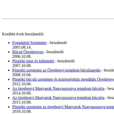
Korábbi évek beszámolói:
Fogadalmi Szentmise
- beszámoló
2005.08.14.
Búcsú Öreghegyen
- beszámoló
2006.10.08.
Püspöki mise és kitüntetés
- beszámoló
2007.10.08.
Püspöki szentmise az Öreghegyi templom búcsúnapján
- beszá
2008.10.08.
Püspöki búcsúi szentmise és közösségiház megáldás Öreghegy
2012.10.08.
Az öreghegyi Magyarok Nagyasszonya templom búcsúja
- bes
2014.10.08.
Az öreghegyi Magyarok Nagyasszonya templom búcsúja
- bes
2015.10.08.
Püspöki szentmise az öreghegyi Magyarok Nagyasszonya tem
2018.10.08.