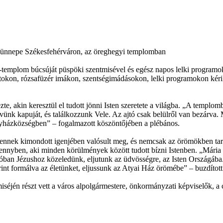
 ünnepe Székesfehérváron, az öreghegyi templomban
mplom búcsúját püspöki szentmisével és egész napos lelki programo
klatokon, rózsafüzér imákon, szentségimádásokon, lelki programokon k
e, akin keresztül el tudott jönni Isten szeretete a világba. „A templo
ívünk kapuját, és találkozzunk Vele. Az ajtó csak belülről van bezárva
yházközségben” – fogalmazott köszöntőjében a plébános.
tennek kimondott igenjében valósult meg, és nemcsak az örömökben tarto
nnyben, aki minden körülmények között tudott bízni Istenben. „Mária a
l valóban Jézushoz közeledünk, eljutunk az üdvösségre, az Isten Orszá
rint formálva az életünket, eljussunk az Atyai Ház örömébe” – buzdíto
n részt vett a város alpolgármestere, önkormányzati képviselők, a cse