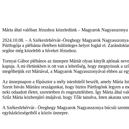
Mária által valóban Jézushoz közeledünk – Magyarok Nagyasszonya
2024.10.08. – A Székesfehérvár–Öreghegy Magyarok Nagyasszonya-te
Pártfogója a plébánia életében különleges helyet foglal el. Zarándo
segítse még közelebb a híveket Jézushoz.
Tornyai Gábor plébános az ünnepen Máriát olyan kinyílt ajtónak nevezt
kapuja. A mi életünkben is ott van a lehetőség, hogy megnyissuk a sz
megélhetjük ezt Máriával, a Magyarok Nagyasszonyával ebben az eg
Az ünnepnapon a főpásztor a mély istenhitről beszélt, amely Mária Is
Szent István Máriára országunkat, hogy biztos Pártfogónk legyen a me
neki odaadott életet, szeretetben és engesztelésben. Így Mária álta
Szűz Mária közbenjáró imájával, hogy Tőle tanulva, Isten akarata sze
A Székesfehérvár– Öreghegy Magyarok Nagyasszonya búcsúi szentmiséjé
egyházközségeiből a közös ünnepre.