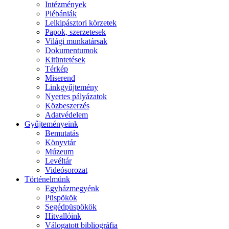
Intézmények
Plébániák
Lelkipásztori körzetek
Papok, szerzetesek
Világi munkatársak
Dokumentumok
Kitüntetések
Térkép
Miserend
Linkgyűjtemény
Nyertes pályázatok
Közbeszerzés
Adatvédelem
Gyűjteményeink
Bemutatás
Könyvtár
Múzeum
Levéltár
Videósorozat
Történelmünk
Egyházmegyénk
Püspökök
Segédpüspökök
Hitvallóink
Válogatott bibliográfia