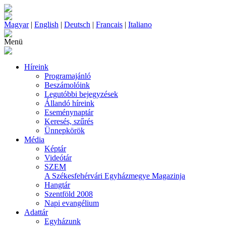
Magyar
|
English
|
Deutsch
|
Francais
|
Italiano
Menü
Híreink
Programajánló
Beszámolóink
Legutóbbi bejegyzések
Állandó híreink
Eseménynaptár
Keresés, szűrés
Ünnepkörök
Média
Képtár
Videótár
SZEM
A Székesfehérvári Egyházmegye Magazinja
Hangtár
Szentföld 2008
Napi evangélium
Adattár
Egyházunk