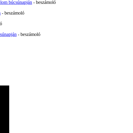
plom búcsúnapján
- beszámoló
n
- beszámoló
ó
súnapján
- beszámoló