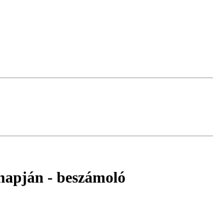
napján
- beszámoló