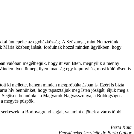
kkal ünnepelte az egyházközség. A Szűzanya, mint Nemzetünk
érik Mária közbenjárását, fordulnak hozzá minden ügyükben, hogy
mban valóban megélhetjük, hogy itt van Isten, megnyílik a menny
. Minden ilyen ünnep, ilyen imádság egy kapunyitás, most különösen is
tt ki mellette, hanem minden megpróbáltatásban is. Ezért is bízta
rra hív bennünket, hogy tapasztaljuk meg Isten jóságát, éljük meg a
gába. Segítsen bennünket a Magyarok Nagyasszonya, a Boldogságos
tt a megyés püspök.
rkészek, a Borlovagrend tagjai, valamint eljöttek a város többi
Berta Kata
Fényképeket készítette dr. Berta Gábor