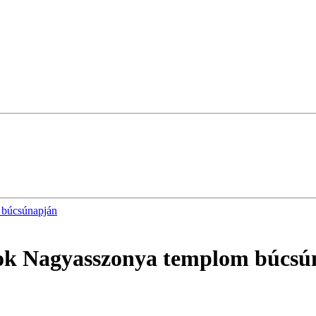
 búcsúnapján
rok Nagyasszonya templom búcsú