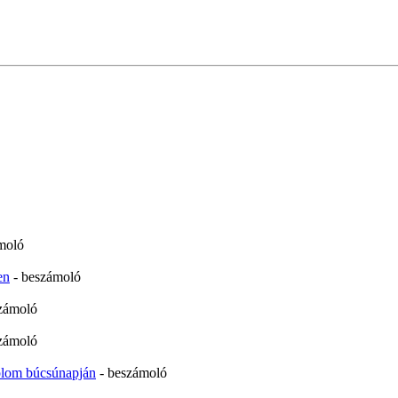
moló
en
- beszámoló
zámoló
zámoló
plom búcsúnapján
- beszámoló