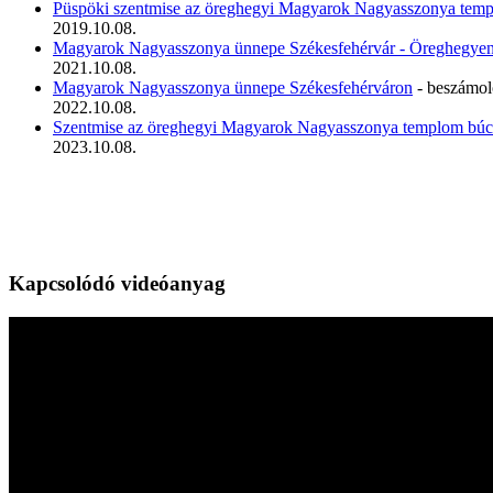
Püspöki szentmise az öreghegyi Magyarok Nagyasszonya tem
2019.10.08.
Magyarok Nagyasszonya ünnepe Székesfehérvár - Öreghegye
2021.10.08.
Magyarok Nagyasszonya ünnepe Székesfehérváron
- beszámol
2022.10.08.
Szentmise az öreghegyi Magyarok Nagyasszonya templom búc
2023.10.08.
Kapcsolódó videóanyag