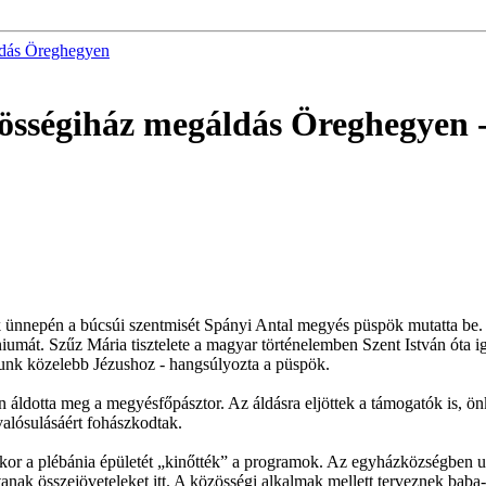
ldás Öreghegyen
zösségiház megáldás Öreghegyen
-
nnepén a búcsúi szentmisét Spányi Antal megyés püspök mutatta be. 
umát. Szűz Mária tisztelete a magyar történelemben Szent István óta i
utunk közelebb Jézushoz - hangsúlyozta a püspök.
n áldotta meg a megyésfőpásztor. Az áldásra eljöttek a támogatók is,
valósulásáért fohászkodtak.
ikor a plébánia épületét „kinőtték” a programok. Az egyházközségben u
nak összejöveteleket itt. A közösségi alkalmak mellett terveznek baba-