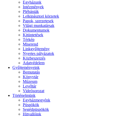
Egyházunk
Intézmények
Plébániák
Lelkipásztori körzetek
Papok, szerzetesek
Világi munkatársak
Dokumentumok
Kitüntetések
Térkép
Miserend
Linkgyűjtemény
Nyertes pályázatok
Közbeszerzés
Adatvédelem
Gyűjteményeink
Bemutatás
Könyvtár
Múzeum
Levéltár
Videósorozat
Történelmünk
Egyházmegyénk
Püspökök
Segédpüspökök
Hitvallóink