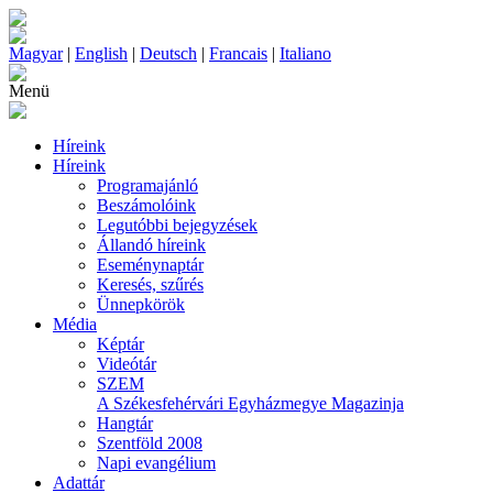
Magyar
|
English
|
Deutsch
|
Francais
|
Italiano
Menü
Híreink
Híreink
Programajánló
Beszámolóink
Legutóbbi bejegyzések
Állandó híreink
Eseménynaptár
Keresés, szűrés
Ünnepkörök
Média
Képtár
Videótár
SZEM
A Székesfehérvári Egyházmegye Magazinja
Hangtár
Szentföld 2008
Napi evangélium
Adattár