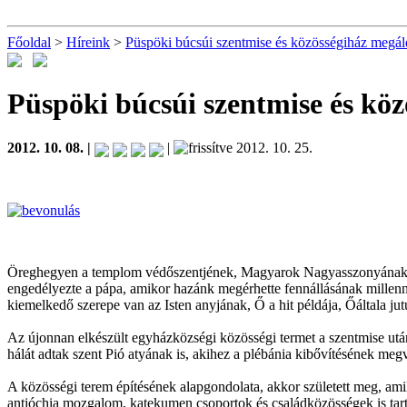
Főoldal
>
Híreink
>
Püspöki búcsúi szentmise és közösségiház megá
Püspöki búcsúi szentmise és kö
2012. 10. 08. |
|
2012. 10. 25.
Öreghegyen a templom védőszentjének, Magyarok Nagyasszonyának ü
engedélyezte a pápa, amikor hazánk megérhette fennállásának millenni
kiemelkedő szerepe van az Isten anyjának, Ő a hit példája, Őáltala j
Az újonnan elkészült egyházközségi közösségi termet a szentmise utá
hálát adtak szent Pió atyának is, akihez a plébánia kibővítésének meg
A közösségi terem építésének alapgondolata, akkor született meg, am
antióchia mozgalom, katekumen csoportok és családközösségek is tarta