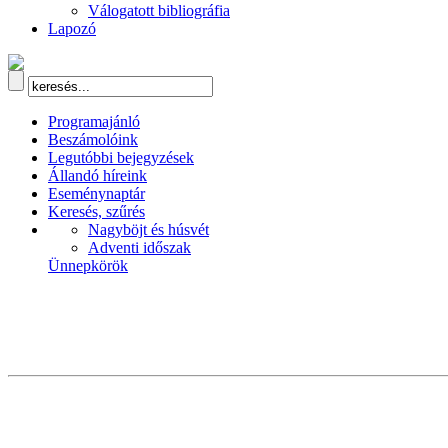
Válogatott bibliográfia
Lapozó
Programajánló
Beszámolóink
Legutóbbi bejegyzések
Állandó híreink
Eseménynaptár
Keresés, szűrés
Nagyböjt és húsvét
Adventi időszak
Ünnepkörök