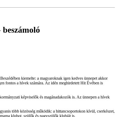
 beszámoló
Beszédében kiemelte: a magyaroknak igen kedves ünnepet akkor
gen fontos a hívek számára. Az idén meghirdetett Hit Évében is
 önkormányzati képviselők és magánadakozók is. Az ünnepen a hívek
gyanis több közösség működik: a hittancsoportokon kívül, cserkészet,
mama klubot, szülők és nagyszülők klubját is.