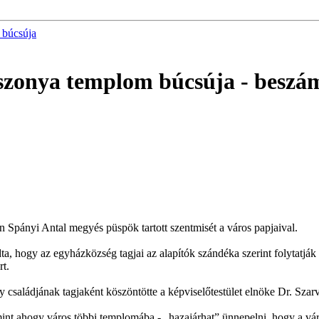
 búcsúja
szonya templom búcsúja
- beszá
ányi Antal megyés püspök tartott szentmisét a város papjaival.
ta, hogy az egyházközség tagjai az alapítók szándéka szerint folytatj
rt.
aládjának tagjaként köszöntötte a képviselőtestület elnöke Dr. Szarv
 ahogy város többi templomába - „hazajárhat” ünnepelni, hogy a város