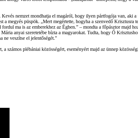
Kevés nemzet mondhatja el magáról, hogy ilyen pártfogója van, aki a tö
ést a megyés püspök. „Mert megértette, hogyha a szenvedő Krisztusra teki
tel fordul ma is az emberekhez az Égben.” – mondta a főpásztor majd hoz
en, Mária anyai szeretetébe bízta a magyarokat. Tudta, hogy Ő Krisztu
 ne veszítse el jelentőségét.”
t, a számos plébániai közösségért, eseményért majd az ünnep közösségi