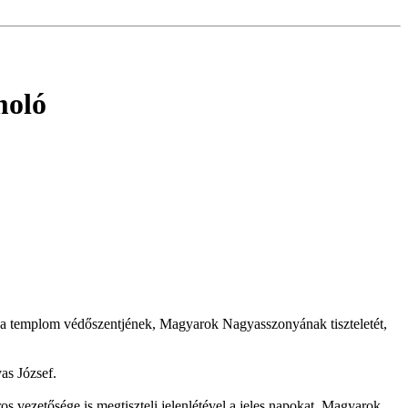
moló
ák a templom védőszentjének, Magyarok Nagyasszonyának tiszteletét,
as József.
 vezetősége is megtiszteli jelenlétével a jeles napokat, Magyarok