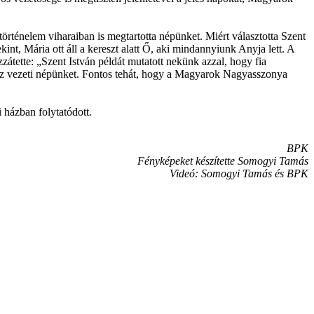
rténelem viharaiban is megtartotta népünket. Miért választotta Szent
nt, Mária ott áll a kereszt alatt Ő, aki mindannyiunk Anyja lett. A
zátette: „Szent István példát mutatott nekünk azzal, hogy fia
shoz vezeti népünket. Fontos tehát, hogy a Magyarok Nagyasszonya
 házban folytatódott.
BPK
Fényképeket készítette Somogyi Tamás
Videó: Somogyi Tamás és BPK