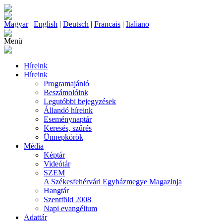
Magyar
|
English
|
Deutsch
|
Francais
|
Italiano
Menü
Híreink
Híreink
Programajánló
Beszámolóink
Legutóbbi bejegyzések
Állandó híreink
Eseménynaptár
Keresés, szűrés
Ünnepkörök
Média
Képtár
Videótár
SZEM
A Székesfehérvári Egyházmegye Magazinja
Hangtár
Szentföld 2008
Napi evangélium
Adattár