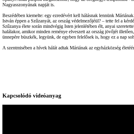
Nagyasszonyának napját is.
Beszédében kiemelte: egy ezredévért kell hálásnak lennünk Máriának. 
István éppen a Szűzanyát, az ország védelmezőjéül? – tette fel a kérd
Szűzanya élete során mindvégig Isten jelenlétében élt, anyai szeretet
halálakor, amikor minden reménye elveszett az ország jövőjét illető
ünnepére büszkék, legyünk, de egyben felelősek is, hogy ez a nap soha
A szentmisében a hívek hálát adtak Máriának az egyházközség életéér
Kapcsolódó videóanyag