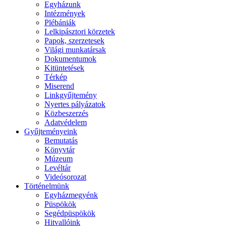
Egyházunk
Intézmények
Plébániák
Lelkipásztori körzetek
Papok, szerzetesek
Világi munkatársak
Dokumentumok
Kitüntetések
Térkép
Miserend
Linkgyűjtemény
Nyertes pályázatok
Közbeszerzés
Adatvédelem
Gyűjteményeink
Bemutatás
Könyvtár
Múzeum
Levéltár
Videósorozat
Történelmünk
Egyházmegyénk
Püspökök
Segédpüspökök
Hitvallóink