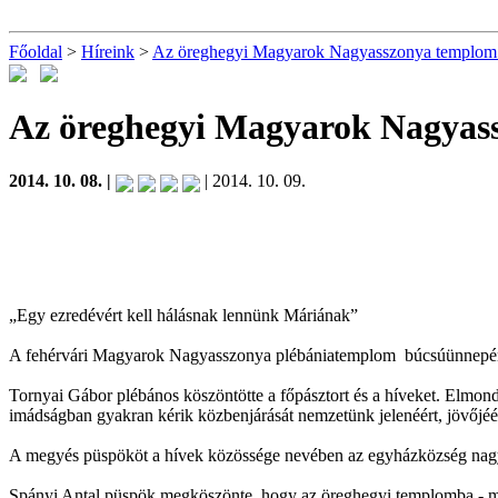
Főoldal
>
Híreink
>
Az öreghegyi Magyarok Nagyasszonya templom
Az öreghegyi Magyarok Nagyas
2014. 10. 08. |
| 2014. 10. 09.
„Egy ezredévért kell hálásnak lennünk Máriának”
A fehérvári Magyarok Nagyasszonya plébániatemplom búcsúünnepén Sp
Tornyai Gábor plébános köszöntötte a főpásztort és a híveket. Elmond
imádságban gyakran kérik közbenjárását nemzetünk jelenéért, jövőjéé
A megyés püspököt a hívek közössége nevében az egyházközség nagy cs
Spányi Antal püspök megköszönte, hogy az öreghegyi templomba - mint