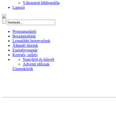
Válogatott bibliográfia
Lapozó
Programajánló
Beszámolóink
Legutóbbi bejegyzések
Állandó híreink
Eseménynaptár
Keresés, szűrés
Nagyböjt és húsvét
Adventi időszak
Ünnepkörök