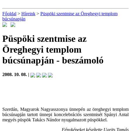
Főoldal
>
Híreink
>
Püspöki szentmise az Öreghegyi templom
búcsúnapján
Püspöki szentmise az
Öreghegyi templom
búcsúnapján
- beszámoló
2008. 10. 08. |
Szerdán, Magyarok Nagyasszonya ünnepén az öreghegyi templom
búcsúnapján tartott ünnepi koncelebrációs szentmisét Spányi Antal
megyés püspök Takács Nándor nyugalmazott püspökkel.
Fényképeket készítette Ugrits Tamás