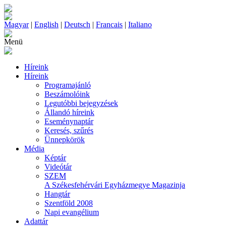
Magyar
|
English
|
Deutsch
|
Francais
|
Italiano
Menü
Híreink
Híreink
Programajánló
Beszámolóink
Legutóbbi bejegyzések
Állandó híreink
Eseménynaptár
Keresés, szűrés
Ünnepkörök
Média
Képtár
Videótár
SZEM
A Székesfehérvári Egyházmegye Magazinja
Hangtár
Szentföld 2008
Napi evangélium
Adattár