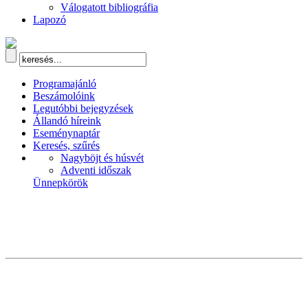
Válogatott bibliográfia
Lapozó
Programajánló
Beszámolóink
Legutóbbi bejegyzések
Állandó híreink
Eseménynaptár
Keresés, szűrés
Nagyböjt és húsvét
Adventi időszak
Ünnepkörök