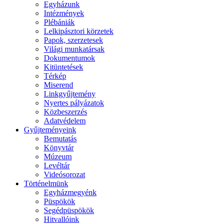
Egyházunk
Intézmények
Plébániák
Lelkipásztori körzetek
Papok, szerzetesek
Világi munkatársak
Dokumentumok
Kitüntetések
Térkép
Miserend
Linkgyűjtemény
Nyertes pályázatok
Közbeszerzés
Adatvédelem
Gyűjteményeink
Bemutatás
Könyvtár
Múzeum
Levéltár
Videósorozat
Történelmünk
Egyházmegyénk
Püspökök
Segédpüspökök
Hitvallóink