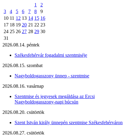
1
2
3
4
5
6
7
8
9
10
11
12
13
14
15
16
17
18
19
20
21
22
23
24
25
26
27
28
29
30
31
2026.08.14. péntek
Székesfehérvár fogadalmi szentmiséje
2026.08.15. szombat
Nagyboldogasszony ünnep - szentmise
2026.08.16. vasárnap
Szentmise és jegyesek megáldása az Ercsi
Nagyboldogasszony-napi búcsún
2026.08.20. csütörtök
Szent István király ünnepén szentmise Székesfehérváron
2026.08.27. csütörtök