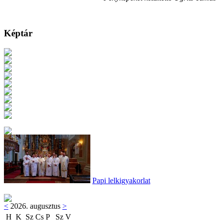
Képtár
Papi lelkigyakorlat
<
2026. augusztus
>
H
K
Sz
Cs
P
Sz
V