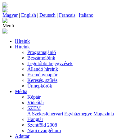
Magyar
|
English
|
Deutsch
|
Francais
|
Italiano
Menü
Híreink
Híreink
Programajánló
Beszámolóink
Legutóbbi bejegyzések
Állandó híreink
Eseménynaptár
Keresés, szűrés
Ünnepkörök
Média
Képtár
Videótár
SZEM
A Székesfehérvári Egyházmegye Magazinja
Hangtár
Szentföld 2008
Napi evangélium
Adattár