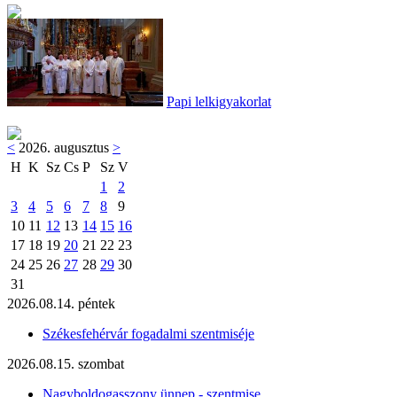
Papi lelkigyakorlat
<
2026. augusztus
>
H
K
Sz
Cs
P
Sz
V
1
2
3
4
5
6
7
8
9
10
11
12
13
14
15
16
17
18
19
20
21
22
23
24
25
26
27
28
29
30
31
2026.08.14. péntek
Székesfehérvár fogadalmi szentmiséje
2026.08.15. szombat
Nagyboldogasszony ünnep - szentmise