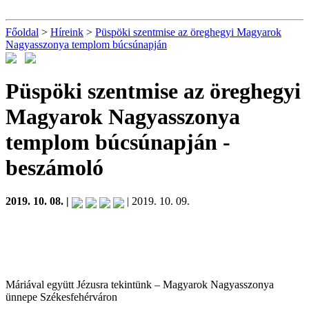
Főoldal
>
Híreink
>
Püspöki szentmise az öreghegyi Magyarok
Nagyasszonya templom búcsúnapján
Püspöki szentmise az öreghegyi
Magyarok Nagyasszonya
templom búcsúnapján
-
beszámoló
2019. 10. 08. |
| 2019. 10. 09.
Máriával együtt Jézusra tekintünk – Magyarok Nagyasszonya
ünnepe Székesfehérváron