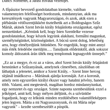
Dancs Norbertet, a Járási Hivatal vezetőjét.
A főpásztor bevezető gondolataiban kiemelte, valóban
valamennyien felelősséget hordozunk, mindannyian, akik ma
keresztények vagyunk Magyarországon, és azok, akik ezen a
plébánián védőszentjükként tisztelhetik azt a Boldogságos Szűz
Máriát, akinek Szent István király felajánlotta országunkat, egész
nemzetünket. „Kérnünk kell, hogy Isten Szentlelke vezesse
gondolatainkat, hogy készek legyünk alakítani, formálni magunkat,
személyiségünket, közösségünket. A búcsú szent dolog, lehetőség
arra, hogy elmélyedjünk hitünkben. Ne engedjük, hogy mint annyi
más érték feledésbe merüljön…. Tanuljunk elődeinktől, akik sokszor
komoly áldozatok árán ülték meg templomuk legnagyobb ünnepét.”
„Ez az a megye, és ez az a város, ahol Szent István király felajánlott
bennünket a Szűzanyának, amelynek címerében, zászlóiban ott
láthatjuk a jelenetet, amikor a Szent Király, – Szent Imre herceg
sírjánál imádkozva – Máriának ajánlja koronáját. Azt a koronát,
amely nem egyszerűen királyi ékszer vagy hatalmi jelvény, hanem
több. Valami, ami megtestesít, magában hordoz mindannyiunkat,
egy nemzetet és egy országot. Szinte naponta szembesülünk ezzel a
jelképpel, amit kell, hogy mélyen átéljünk, és a szívünkbe
fogadjunk, hogy ez lelkünk minden rezdülésében valamiféleképpen
jelen legyen. Mária a mi Nagyasszonyunk, és mi Mária népe
vagyunk” – kezdte szentbeszédét a püspök.