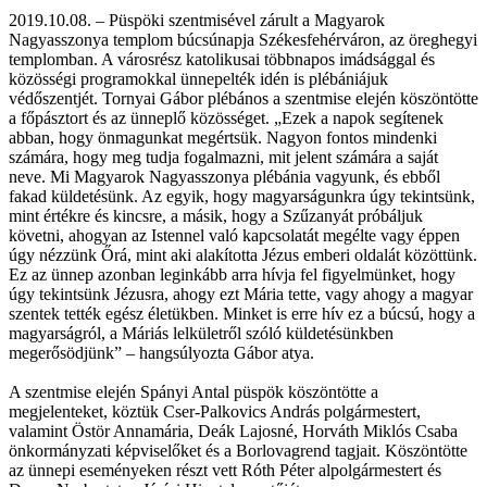
2019.10.08. – Püspöki szentmisével zárult a Magyarok
Nagyasszonya templom búcsúnapja Székesfehérváron, az öreghegyi
templomban. A városrész katolikusai többnapos imádsággal és
közösségi programokkal ünnepelték idén is plébániájuk
védőszentjét. Tornyai Gábor plébános a szentmise elején köszöntötte
a főpásztort és az ünneplő közösséget. „Ezek a napok segítenek
abban, hogy önmagunkat megértsük. Nagyon fontos mindenki
számára, hogy meg tudja fogalmazni, mit jelent számára a saját
neve. Mi Magyarok Nagyasszonya plébánia vagyunk, és ebből
fakad küldetésünk. Az egyik, hogy magyarságunkra úgy tekintsünk,
mint értékre és kincsre, a másik, hogy a Szűzanyát próbáljuk
követni, ahogyan az Istennel való kapcsolatát megélte vagy éppen
úgy nézzünk Őrá, mint aki alakította Jézus emberi oldalát közöttünk.
Ez az ünnep azonban leginkább arra hívja fel figyelmünket, hogy
úgy tekintsünk Jézusra, ahogy ezt Mária tette, vagy ahogy a magyar
szentek tették egész életükben. Minket is erre hív ez a búcsú, hogy a
magyarságról, a Máriás lelkületről szóló küldetésünkben
megerősödjünk” – hangsúlyozta Gábor atya.
A szentmise elején Spányi Antal püspök köszöntötte a
megjelenteket, köztük Cser-Palkovics András polgármestert,
valamint Östör Annamária, Deák Lajosné, Horváth Miklós Csaba
önkormányzati képviselőket és a Borlovagrend tagjait. Köszöntötte
az ünnepi eseményeken részt vett Róth Péter alpolgármestert és