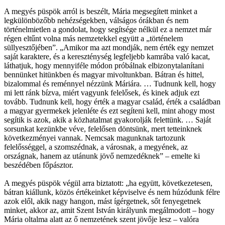
A megyés püspök arról is beszélt, Mária megsegített minket a
legkülönbözőbb nehézségekben, válságos órákban és nem
történelmietlen a gondolat, hogy segítsége nélkül ez a nemzet már
régen eltűnt volna más nemzetekkel együtt a „történelem
süllyesztőjében”. „Amikor ma azt mondják, nem érték egy nemzet
saját karaktere, és a kereszténység legfeljebb kamrába való kacat,
láthatjuk, hogy mennyiféle módon próbálnak elbizonytalanítani
bennünket hitünkben és magyar mivoltunkban. Bátran és hittel,
bizalommal és reménnyel nézzünk Máriára. … Tudnunk kell, hogy
mi lett ránk bízva, miért vagyunk felelősek, és kinek adjuk ezt
tovább. Tudnunk kell, hogy érték a magyar család, érték a családban
a magyar gyermekek jelenléte és ezt segíteni kell, mint ahogy most
segítik is azok, akik a közhatalmat gyakorolják felettünk. … Saját
sorsunkat kezünkbe véve, felelősen döntsünk, mert tetteinknek
következményei vannak. Nemcsak magunknak tartozunk
felelősséggel, a szomszédnak, a városnak, a megyének, az
országnak, hanem az utánunk jövő nemzedéknek” – emelte ki
beszédében főpásztor.
A megyés püspök végül arra biztatott: „ha együtt, következetesen,
bátran kiállunk, közös értékeinket képviselve és nem húzódunk félre
azok elől, akik nagy hangon, mást ígérgetnek, sőt fenyegetnek
minket, akkor az, amit Szent István királyunk megálmodott – hogy
Mária oltalma alatt az ő nemzetének szent jövője lesz – valóra