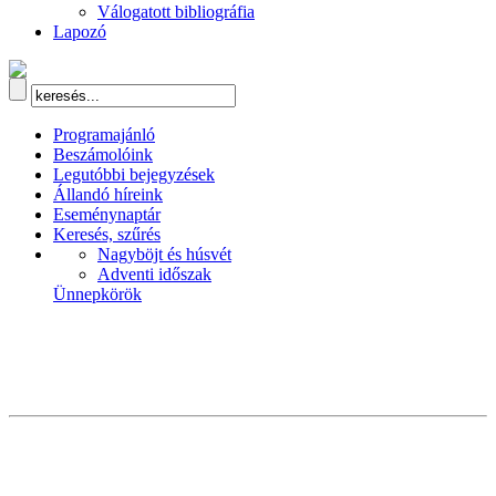
Válogatott bibliográfia
Lapozó
Programajánló
Beszámolóink
Legutóbbi bejegyzések
Állandó híreink
Eseménynaptár
Keresés, szűrés
Nagyböjt és húsvét
Adventi időszak
Ünnepkörök