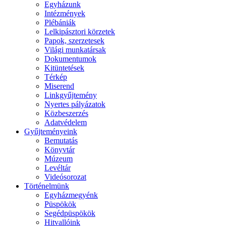
Egyházunk
Intézmények
Plébániák
Lelkipásztori körzetek
Papok, szerzetesek
Világi munkatársak
Dokumentumok
Kitüntetések
Térkép
Miserend
Linkgyűjtemény
Nyertes pályázatok
Közbeszerzés
Adatvédelem
Gyűjteményeink
Bemutatás
Könyvtár
Múzeum
Levéltár
Videósorozat
Történelmünk
Egyházmegyénk
Püspökök
Segédpüspökök
Hitvallóink