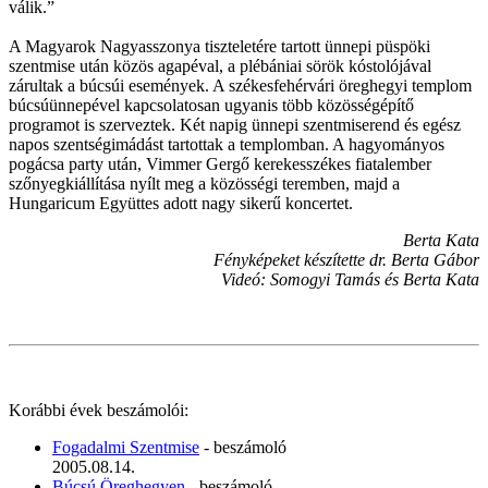
válik.”
A Magyarok Nagyasszonya tiszteletére tartott ünnepi püspöki
szentmise után közös agapéval, a plébániai sörök kóstolójával
zárultak a búcsúi események. A székesfehérvári öreghegyi templom
búcsúünnepével kapcsolatosan ugyanis több közösségépítő
programot is szerveztek. Két napig ünnepi szentmiserend és egész
napos szentségimádást tartottak a templomban. A hagyományos
pogácsa party után, Vimmer Gergő kerekesszékes fiatalember
szőnyegkiállítása nyílt meg a közösségi teremben, majd a
Hungaricum Együttes adott nagy sikerű koncertet.
Berta Kata
Fényképeket készítette dr. Berta Gábor
Videó: Somogyi Tamás és Berta Kata
Korábbi évek beszámolói:
Fogadalmi Szentmise
- beszámoló
2005.08.14.
Búcsú Öreghegyen
- beszámoló