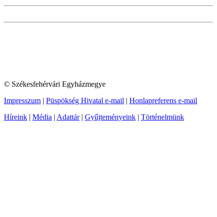
© Székesfehérvári Egyházmegye
Impresszum
|
Püspökség Hivatal e-mail
|
Honlapreferens e-mail
Híreink
|
Média
|
Adattár
|
Gyűjteményeink
|
Történelmünk