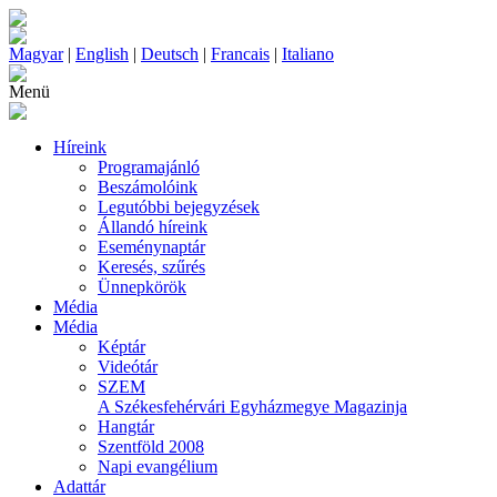
Magyar
|
English
|
Deutsch
|
Francais
|
Italiano
Menü
Híreink
Programajánló
Beszámolóink
Legutóbbi bejegyzések
Állandó híreink
Eseménynaptár
Keresés, szűrés
Ünnepkörök
Média
Média
Képtár
Videótár
SZEM
A Székesfehérvári Egyházmegye Magazinja
Hangtár
Szentföld 2008
Napi evangélium
Adattár