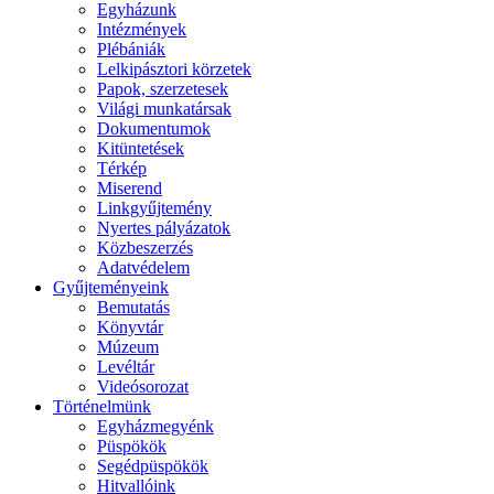
Egyházunk
Intézmények
Plébániák
Lelkipásztori körzetek
Papok, szerzetesek
Világi munkatársak
Dokumentumok
Kitüntetések
Térkép
Miserend
Linkgyűjtemény
Nyertes pályázatok
Közbeszerzés
Adatvédelem
Gyűjteményeink
Bemutatás
Könyvtár
Múzeum
Levéltár
Videósorozat
Történelmünk
Egyházmegyénk
Püspökök
Segédpüspökök
Hitvallóink