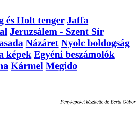
g és Holt tenger
Jaffa
al
Jeruzsálem - Szent Sír
asada
Názáret
Nyolc boldogság
a képek
Egyéni beszámolók
na
Kármel
Megido
Fényképeket készítette dr. Berta Gábor