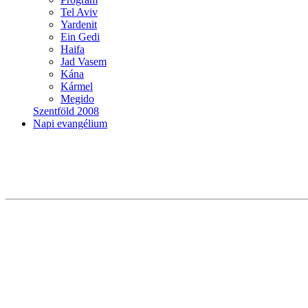
Tel Aviv
Yardenit
Ein Gedi
Haifa
Jad Vasem
Kána
Kármel
Megido
Szentföld 2008
Napi evangélium