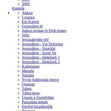
2009
Hangtár
Akkon
Cezarea
Ein Karem
Genezáreti tó
Judeai sivatag és Holt tenger
Jaffa
Jeruzsálembe fel!
Jeruzsálem - Via Dolorosa
Jeruzsálem - Siratófal
Jeruzsálem - Szent Sír
Jeruzsálem - életképek 1
Jeruzsálem - életképek 2
Kafarnaum
Masada
Názáret
Nyolc boldogság hegye
Qumran
Tabga
Tábor-hegy
Utazás a Szentföldre
Panoráma képek
Egyéni beszámolók
Program