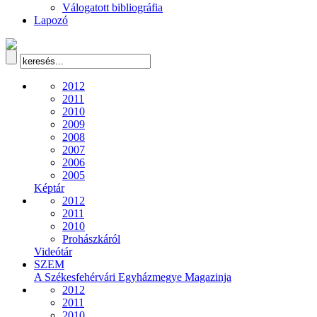
Válogatott bibliográfia
Lapozó
2012
2011
2010
2009
2008
2007
2006
2005
Képtár
2012
2011
2010
Prohászkáról
Videótár
SZEM
A Székesfehérvári Egyházmegye Magazinja
2012
2011
2010