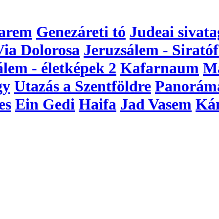
arem
Genezáreti tó
Judeai sivata
Via Dolorosa
Jeruzsálem - Siratóf
álem - életképek 2
Kafarnaum
M
gy
Utazás a Szentföldre
Panorám
es
Ein Gedi
Haifa
Jad Vasem
Ká