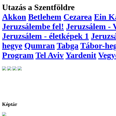
Utazás a Szentföldre
Akkon
Betlehem
Cezarea
Ein K
Jeruzsálembe fel!
Jeruzsálem - 
Jeruzsálem - életképek 1
Jeruzs
hegye
Qumran
Tabga
Tábor-he
Program
Tel Aviv
Yardenit
Vegy
Képtár