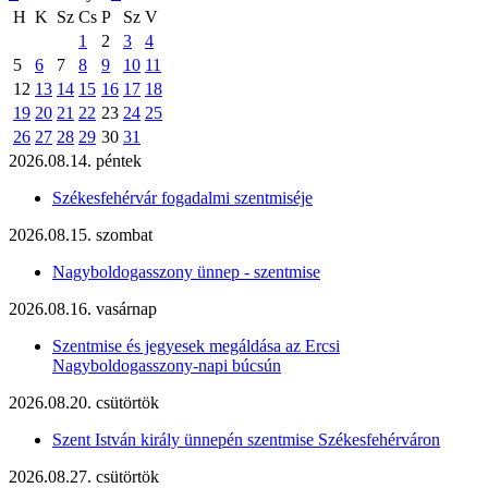
H
K
Sz
Cs
P
Sz
V
1
2
3
4
5
6
7
8
9
10
11
12
13
14
15
16
17
18
19
20
21
22
23
24
25
26
27
28
29
30
31
2026.08.14. péntek
Székesfehérvár fogadalmi szentmiséje
2026.08.15. szombat
Nagyboldogasszony ünnep - szentmise
2026.08.16. vasárnap
Szentmise és jegyesek megáldása az Ercsi
Nagyboldogasszony-napi búcsún
2026.08.20. csütörtök
Szent István király ünnepén szentmise Székesfehérváron
2026.08.27. csütörtök