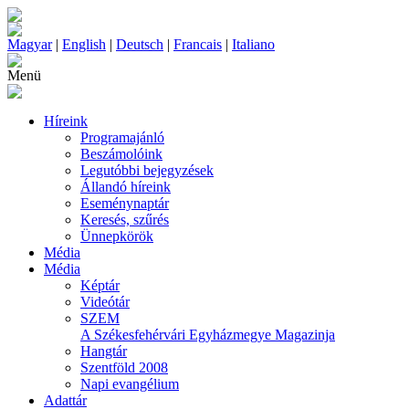
Magyar
|
English
|
Deutsch
|
Francais
|
Italiano
Menü
Híreink
Programajánló
Beszámolóink
Legutóbbi bejegyzések
Állandó híreink
Eseménynaptár
Keresés, szűrés
Ünnepkörök
Média
Média
Képtár
Videótár
SZEM
A Székesfehérvári Egyházmegye Magazinja
Hangtár
Szentföld 2008
Napi evangélium
Adattár