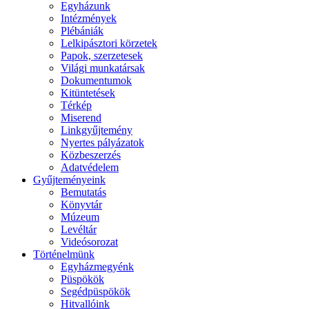
Egyházunk
Intézmények
Plébániák
Lelkipásztori körzetek
Papok, szerzetesek
Világi munkatársak
Dokumentumok
Kitüntetések
Térkép
Miserend
Linkgyűjtemény
Nyertes pályázatok
Közbeszerzés
Adatvédelem
Gyűjteményeink
Bemutatás
Könyvtár
Múzeum
Levéltár
Videósorozat
Történelmünk
Egyházmegyénk
Püspökök
Segédpüspökök
Hitvallóink