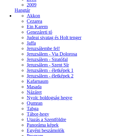
2009
Hangtár
Akkon
Cezarea
Ein Karem
Genezáreti tó
Judeai sivatag és Holt tenger
Jaffa
Jeruzsálembe fel!
Jeruzsálem - Via Dolorosa
Jeruzsálem - Siratófal
Jeruzsálem - Szent Sír
Jeruzsálem - életképek 1
Jeruzsálem - életképek 2
Kafarnaum
Masada
Názáret
Nyolc boldogság hegye
Qumran
Tabga
Tábor-hegy
Utazás a Szentföldre
Panoráma képek
Egyéni beszámolók
Program