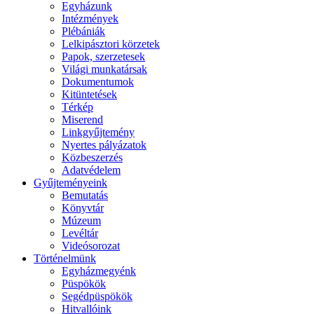
Egyházunk
Intézmények
Plébániák
Lelkipásztori körzetek
Papok, szerzetesek
Világi munkatársak
Dokumentumok
Kitüntetések
Térkép
Miserend
Linkgyűjtemény
Nyertes pályázatok
Közbeszerzés
Adatvédelem
Gyűjteményeink
Bemutatás
Könyvtár
Múzeum
Levéltár
Videósorozat
Történelmünk
Egyházmegyénk
Püspökök
Segédpüspökök
Hitvallóink