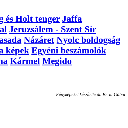
g és Holt tenger
Jaffa
al
Jeruzsálem - Szent Sír
asada
Názáret
Nyolc boldogság
a képek
Egyéni beszámolók
na
Kármel
Megido
Fényképeket készítette dr. Berta Gábor