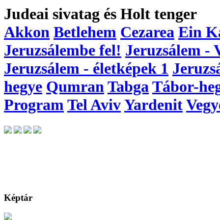
Judeai sivatag és Holt tenger
Akkon
Betlehem
Cezarea
Ein K
Jeruzsálembe fel!
Jeruzsálem - 
Jeruzsálem - életképek 1
Jeruzs
hegye
Qumran
Tabga
Tábor-he
Program
Tel Aviv
Yardenit
Vegy
Képtár