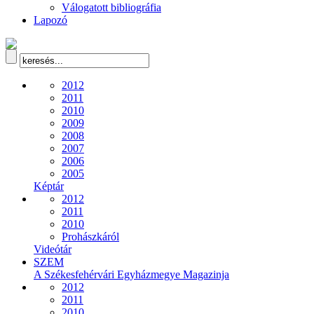
Válogatott bibliográfia
Lapozó
2012
2011
2010
2009
2008
2007
2006
2005
Képtár
2012
2011
2010
Prohászkáról
Videótár
SZEM
A Székesfehérvári Egyházmegye Magazinja
2012
2011
2010