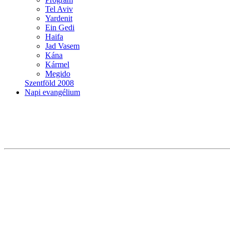
Tel Aviv
Yardenit
Ein Gedi
Haifa
Jad Vasem
Kána
Kármel
Megido
Szentföld 2008
Napi evangélium