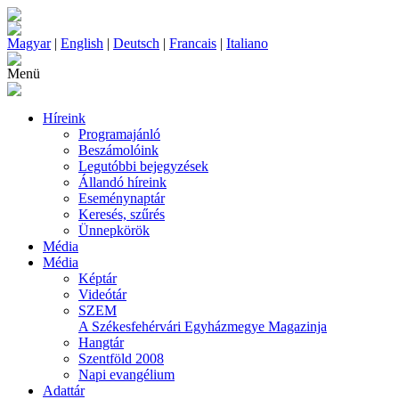
Magyar
|
English
|
Deutsch
|
Francais
|
Italiano
Menü
Híreink
Programajánló
Beszámolóink
Legutóbbi bejegyzések
Állandó híreink
Eseménynaptár
Keresés, szűrés
Ünnepkörök
Média
Média
Képtár
Videótár
SZEM
A Székesfehérvári Egyházmegye Magazinja
Hangtár
Szentföld 2008
Napi evangélium
Adattár