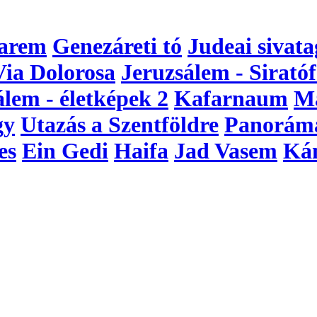
arem
Genezáreti tó
Judeai sivata
Via Dolorosa
Jeruzsálem - Siratóf
álem - életképek 2
Kafarnaum
M
gy
Utazás a Szentföldre
Panorám
es
Ein Gedi
Haifa
Jad Vasem
Ká