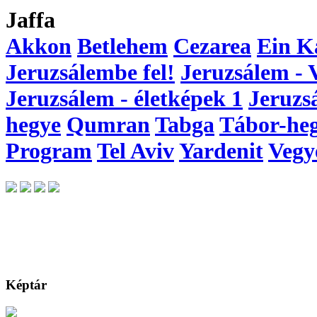
Jaffa
Akkon
Betlehem
Cezarea
Ein K
Jeruzsálembe fel!
Jeruzsálem - 
Jeruzsálem - életképek 1
Jeruzs
hegye
Qumran
Tabga
Tábor-he
Program
Tel Aviv
Yardenit
Vegy
Képtár