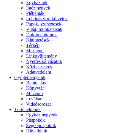
Egyházunk
Intézmények
Plébániák
Lelkipásztori körzetek
Papok, szerzetesek
Világi munkatársak
Dokumentumok
Kitüntetések
Térkép
Miserend
Linkgyűjtemény
Nyertes pályázatok
Közbeszerzés
Adatvédelem
Gyűjteményeink
Bemutatás
Könyvtár
Múzeum
Levéltár
Videósorozat
Történelmünk
Egyházmegyénk
Püspökök
Segédpüspökök
Hitvallóink