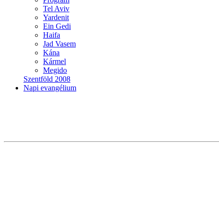
Tel Aviv
Yardenit
Ein Gedi
Haifa
Jad Vasem
Kána
Kármel
Megido
Szentföld 2008
Napi evangélium