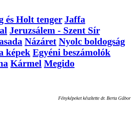
g és Holt tenger
Jaffa
al
Jeruzsálem - Szent Sír
asada
Názáret
Nyolc boldogság
a képek
Egyéni beszámolók
na
Kármel
Megido
Fényképeket készítette dr. Berta Gábor