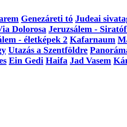
arem
Genezáreti tó
Judeai sivata
Via Dolorosa
Jeruzsálem - Siratóf
álem - életképek 2
Kafarnaum
M
gy
Utazás a Szentföldre
Panorám
es
Ein Gedi
Haifa
Jad Vasem
Ká