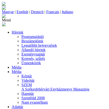
Magyar
|
English
|
Deutsch
|
Francais
|
Italiano
Menü
Híreink
Programajánló
Beszámolóink
Legutóbbi bejegyzések
Állandó híreink
Eseménynaptár
Keresés, szűrés
Ünnepkörök
Média
Média
Képtár
Videótár
SZEM
A Székesfehérvári Egyházmegye Magazinja
Hangtár
Szentföld 2008
Napi evangélium
Adattár