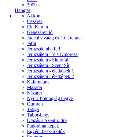
2009
Hangtár
Akkon
Cezarea
Ein Karem
Genezáreti tó
Judeai sivatag és Holt tenger
Jaffa
Jeruzsálembe fel!
Jeruzsálem - Via Dolorosa
Jeruzsálem - Siratófal
Jeruzsálem - Szent Sír
Jeruzsálem - életképek 1
Jeruzsálem - életképek 2
Kafarnaum
Masada
Názáret
Nyolc boldogság hegye
Qumran
Tabga
Tábor-hegy
Utazás a Szentföldre
Panoráma képek
Egyéni beszámolók
Program