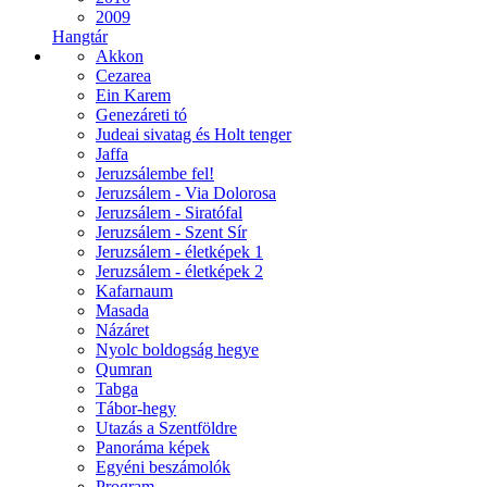
2009
Hangtár
Akkon
Cezarea
Ein Karem
Genezáreti tó
Judeai sivatag és Holt tenger
Jaffa
Jeruzsálembe fel!
Jeruzsálem - Via Dolorosa
Jeruzsálem - Siratófal
Jeruzsálem - Szent Sír
Jeruzsálem - életképek 1
Jeruzsálem - életképek 2
Kafarnaum
Masada
Názáret
Nyolc boldogság hegye
Qumran
Tabga
Tábor-hegy
Utazás a Szentföldre
Panoráma képek
Egyéni beszámolók
Program