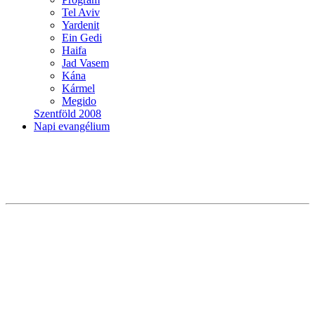
Tel Aviv
Yardenit
Ein Gedi
Haifa
Jad Vasem
Kána
Kármel
Megido
Szentföld 2008
Napi evangélium