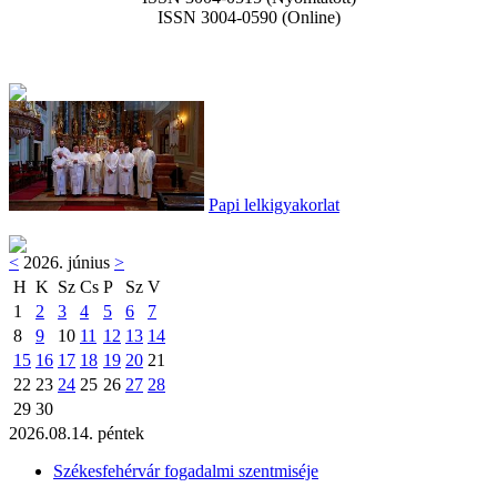
ISSN 3004-0590 (Online)
Papi lelkigyakorlat
<
2026. június
>
H
K
Sz
Cs
P
Sz
V
1
2
3
4
5
6
7
8
9
10
11
12
13
14
15
16
17
18
19
20
21
22
23
24
25
26
27
28
29
30
2026.08.14. péntek
Székesfehérvár fogadalmi szentmiséje