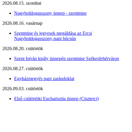
2026.08.15. szombat
Nagyboldogasszony ünnep - szentmise
2026.08.16. vasárnap
Szentmise és jegyesek megáldása az Ercsi
Nagyboldogasszony-napi búcsún
2026.08.20. csütörtök
Szent István király ünnepén szentmise Székesfehérváron
2026.08.27. csütörtök
Egyházmegyés papi zarándoklat
2026.09.03. csütörtök
Első csütörtöki Eucharisztia ünnep (Ciszterci)