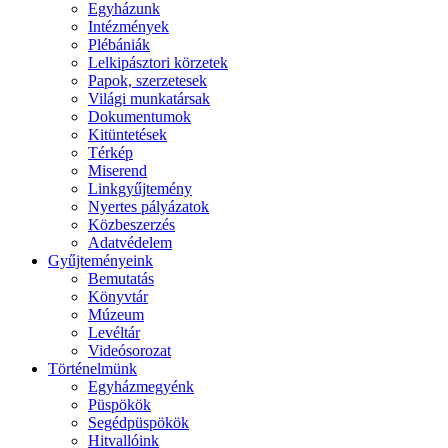
Egyházunk
Intézmények
Plébániák
Lelkipásztori körzetek
Papok, szerzetesek
Világi munkatársak
Dokumentumok
Kitüntetések
Térkép
Miserend
Linkgyűjtemény
Nyertes pályázatok
Közbeszerzés
Adatvédelem
Gyűjteményeink
Bemutatás
Könyvtár
Múzeum
Levéltár
Videósorozat
Történelmünk
Egyházmegyénk
Püspökök
Segédpüspökök
Hitvallóink