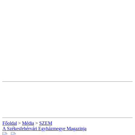
Főoldal
>
Média
>
SZEM
A Székesfehérvári Egyházmegye Magazinja