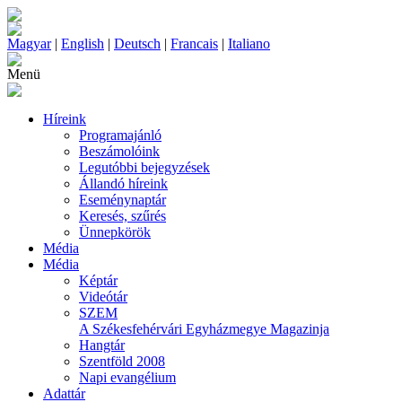
Magyar
|
English
|
Deutsch
|
Francais
|
Italiano
Menü
Híreink
Programajánló
Beszámolóink
Legutóbbi bejegyzések
Állandó híreink
Eseménynaptár
Keresés, szűrés
Ünnepkörök
Média
Média
Képtár
Videótár
SZEM
A Székesfehérvári Egyházmegye Magazinja
Hangtár
Szentföld 2008
Napi evangélium
Adattár