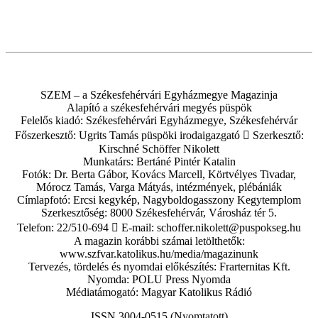
SZEM – a Székesfehérvári Egyházmegye Magazinja
Alapító a székesfehérvári megyés püspök
Felelős kiadó: Székesfehérvári Egyházmegye, Székesfehérvár
Főszerkesztő: Ugrits Tamás püspöki irodaigazgató  Szerkesztő:
Kirschné Schöffer Nikolett
Munkatárs: Bertáné Pintér Katalin
Fotók: Dr. Berta Gábor, Kovács Marcell, Körtvélyes Tivadar,
Mórocz Tamás, Varga Mátyás, intézmények, plébániák
Címlapfotó: Ercsi kegykép, Nagyboldogasszony Kegytemplom
Szerkesztőség: 8000 Székesfehérvár, Városház tér 5.
Telefon: 22/510-694  E-mail: schoffer.nikolett@puspokseg.hu
A magazin korábbi számai letölthetők:
www.szfvar.katolikus.hu/media/magazinunk
Tervezés, tördelés és nyomdai előkészítés: Frarternitas Kft.
Nyomda: POLU Press Nyomda
Médiatámogató: Magyar Katolikus Rádió
ISSN 3004-0515 (Nyomtatott)