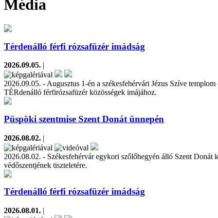
Média
Térdenálló férfi rózsafüzér imádság
2026.09.05.
|
2026.09.05. - Augusztus 1-én a székesfehérvári Jézus Szíve templom elő
TÉRdenálló férfirózsafüzér közösségek imájához.
Püspöki szentmise Szent Donát ünnepén
2026.08.02.
|
2026.08.02. - Székesfehérvár egykori szőlőhegyén álló Szent Donát k
védőszentjének tiszteletére.
Térdenálló férfi rózsafüzér imádság
2026.08.01.
|