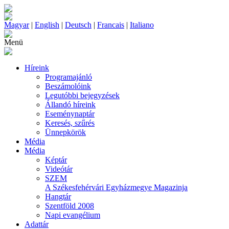
Magyar
|
English
|
Deutsch
|
Francais
|
Italiano
Menü
Híreink
Programajánló
Beszámolóink
Legutóbbi bejegyzések
Állandó híreink
Eseménynaptár
Keresés, szűrés
Ünnepkörök
Média
Média
Képtár
Videótár
SZEM
A Székesfehérvári Egyházmegye Magazinja
Hangtár
Szentföld 2008
Napi evangélium
Adattár