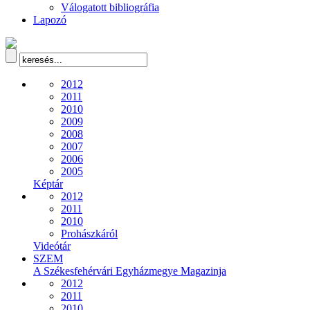
Válogatott bibliográfia
Lapozó
2012
2011
2010
2009
2008
2007
2006
2005
Képtár
2012
2011
2010
Prohászkáról
Videótár
SZEM
A Székesfehérvári Egyházmegye Magazinja
2012
2011
2010