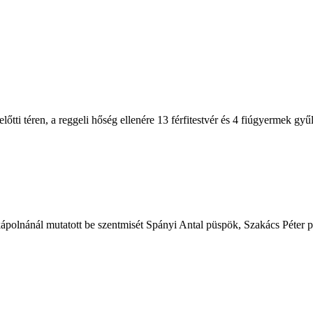
tti téren, a reggeli hőség ellenére 13 férfitestvér és 4 fiúgyermek gyű
ápolnánál mutatott be szentmisét Spányi Antal püspök, Szakács Péter pü