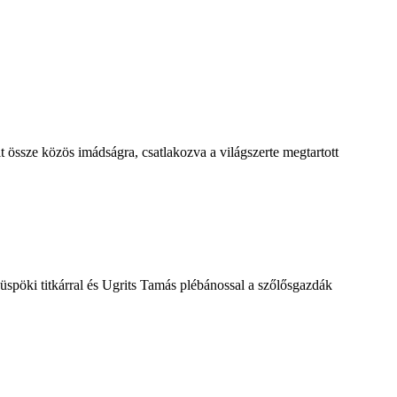
lt össze közös imádságra, csatlakozva a világszerte megtartott
spöki titkárral és Ugrits Tamás plébánossal a szőlősgazdák