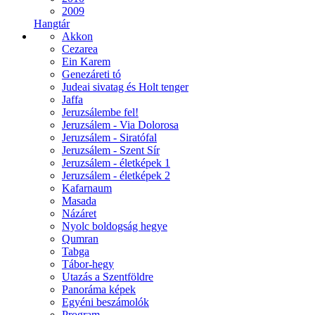
2009
Hangtár
Akkon
Cezarea
Ein Karem
Genezáreti tó
Judeai sivatag és Holt tenger
Jaffa
Jeruzsálembe fel!
Jeruzsálem - Via Dolorosa
Jeruzsálem - Siratófal
Jeruzsálem - Szent Sír
Jeruzsálem - életképek 1
Jeruzsálem - életképek 2
Kafarnaum
Masada
Názáret
Nyolc boldogság hegye
Qumran
Tabga
Tábor-hegy
Utazás a Szentföldre
Panoráma képek
Egyéni beszámolók
Program