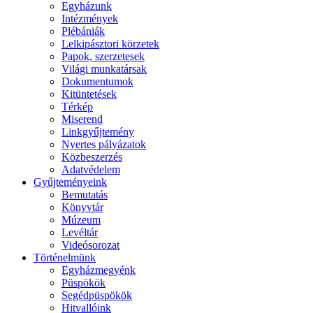
Egyházunk
Intézmények
Plébániák
Lelkipásztori körzetek
Papok, szerzetesek
Világi munkatársak
Dokumentumok
Kitüntetések
Térkép
Miserend
Linkgyűjtemény
Nyertes pályázatok
Közbeszerzés
Adatvédelem
Gyűjteményeink
Bemutatás
Könyvtár
Múzeum
Levéltár
Videósorozat
Történelmünk
Egyházmegyénk
Püspökök
Segédpüspökök
Hitvallóink