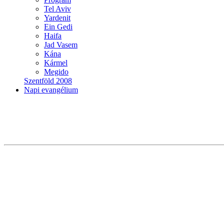
Tel Aviv
Yardenit
Ein Gedi
Haifa
Jad Vasem
Kána
Kármel
Megido
Szentföld 2008
Napi evangélium