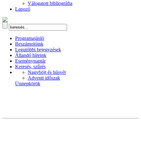
Válogatott bibliográfia
Lapozó
Programajánló
Beszámolóink
Legutóbbi bejegyzések
Állandó híreink
Eseménynaptár
Keresés, szűrés
Nagyböjt és húsvét
Adventi időszak
Ünnepkörök