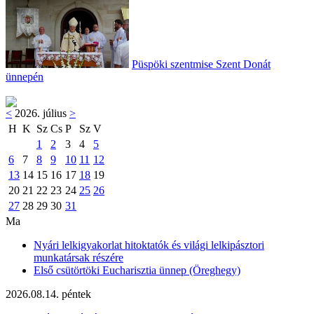
Püspöki szentmise Szent Donát
ünnepén
<
2026. július
>
H
K
Sz
Cs
P
Sz
V
1
2
3
4
5
6
7
8
9
10
11
12
13
14
15
16
17
18
19
20
21
22
23
24
25
26
27
28
29
30
31
Ma
Nyári lelkigyakorlat hitoktatók és világi lelkipásztori
munkatársak részére
Első csütörtöki Eucharisztia ünnep (Öreghegy)
2026.08.14. péntek