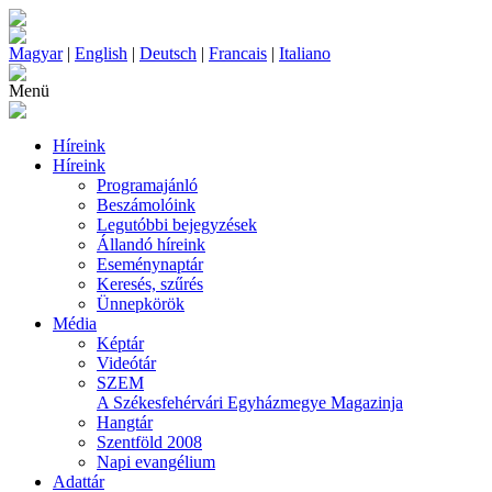
Magyar
|
English
|
Deutsch
|
Francais
|
Italiano
Menü
Híreink
Híreink
Programajánló
Beszámolóink
Legutóbbi bejegyzések
Állandó híreink
Eseménynaptár
Keresés, szűrés
Ünnepkörök
Média
Képtár
Videótár
SZEM
A Székesfehérvári Egyházmegye Magazinja
Hangtár
Szentföld 2008
Napi evangélium
Adattár