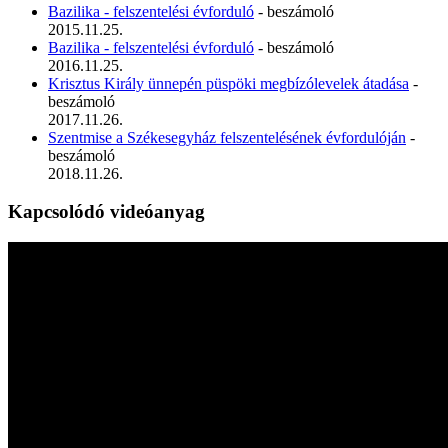
Bazilika - felszentelési évforduló
- beszámoló
2015.11.25.
Bazilika - felszentelési évforduló
- beszámoló
2016.11.25.
Krisztus Király ünnepén püspöki megbízólevelek átadása
-
beszámoló
2017.11.26.
Szentmise a Székesegyház felszentelésének évfordulóján
-
beszámoló
2018.11.26.
Kapcsolódó videóanyag