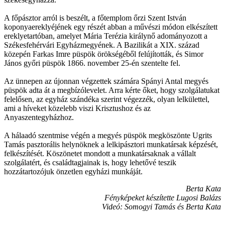
A főpásztor arról is beszélt, a főtemplom őrzi Szent István
koponyaereklyéjének egy részét abban a művészi módon elkészített
ereklyetartóban, amelyet Mária Terézia királynő adományozott a
Székesfehérvári Egyházmegyének. A Bazilikát a XIX. század
közepén Farkas Imre püspök örökségéből felújították, és Simor
János győri püspök 1866. november 25-én szentelte fel.
Az ünnepen az újonnan végzettek számára Spányi Antal megyés
püspök adta át a megbízólevelet. Arra kérte őket, hogy szolgálatukat
felelősen, az egyház szándéka szerint végezzék, olyan lelkülettel,
ami a híveket közelebb viszi Krisztushoz és az
Anyaszentegyházhoz.
A hálaadó szentmise végén a megyés püspök megköszönte Ugrits
Tamás pasztorális helynöknek a lelkipásztori munkatársak képzését,
felkészítését. Köszönetet mondott a munkatársaknak a vállalt
szolgálatért, és családtagjainak is, hogy lehetővé teszik
hozzátartozójuk önzetlen egyházi munkáját.
Berta Kata
Fényképeket készítette Lugosi Balázs
Videó: Somogyi Tamás és Berta Kata