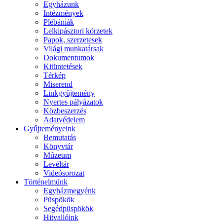
Egyházunk
Intézmények
Plébániák
Lelkipásztori körzetek
Papok, szerzetesek
Világi munkatársak
Dokumentumok
Kitüntetések
Térkép
Miserend
Linkgyűjtemény
Nyertes pályázatok
Közbeszerzés
Adatvédelem
Gyűjteményeink
Bemutatás
Könyvtár
Múzeum
Levéltár
Videósorozat
Történelmünk
Egyházmegyénk
Püspökök
Segédpüspökök
Hitvallóink