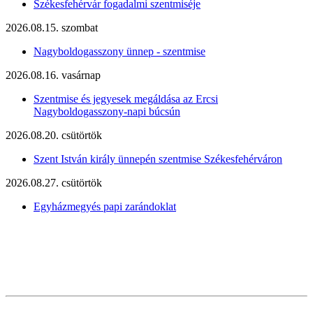
Székesfehérvár fogadalmi szentmiséje
2026.08.15. szombat
Nagyboldogasszony ünnep - szentmise
2026.08.16. vasárnap
Szentmise és jegyesek megáldása az Ercsi
Nagyboldogasszony-napi búcsún
2026.08.20. csütörtök
Szent István király ünnepén szentmise Székesfehérváron
2026.08.27. csütörtök
Egyházmegyés papi zarándoklat