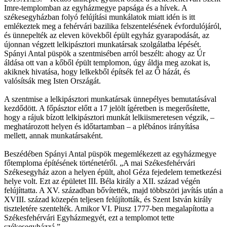
Imre-templomban az egyházmegye papsága és a hívek. A
székesegyházban folyó felújítási munkálatok miatt idén is itt
emlékeztek meg a fehérvári bazilika felszentelésének évfordulójáról,
és ünnepelték az eleven kövekből épült egyház gyarapodását, az
újonnan végzett lelkipásztori munkatársak szolgálatba lépését.
Spányi Antal püspök a szentmisében arról beszélt: ahogy az Úr
áldása ott van a kőből épült templomon, úgy áldja meg azokat is,
akiknek hivatása, hogy lelkekből építsék fel az Ő házát, és
valósítsák meg Isten Országát.
A szentmise a lelkipásztori munkatársak ünnepélyes bemutatásával
kezdődött. A főpásztor előtt a 17 jelölt ígéretben is megerősítette,
hogy a rájuk bízott lelkipásztori munkát lelkiismeretesen végzik, –
meghatározott helyen és időtartamban – a plébános irányítása
mellett, annak munkatársaként.
Beszédében Spányi Antal püspök megemlékezett az egyházmegye
főtemploma építésének történetéről. „A mai Székesfehérvári
Székesegyház azon a helyen épült, ahol Géza fejedelem temetkezési
helye volt. Ezt az épületet III. Béla király a XII. század végén
felújíttatta. A XV. században bővítették, majd többszöri javítás után a
XVIII. század közepén teljesen felújították, és Szent István király
tiszteletére szentelték. Amikor VI. Piusz 1777-ben megalapította a
Székesfehérvári Egyházmegyét, ezt a templomot tette
székesegyházzá.”