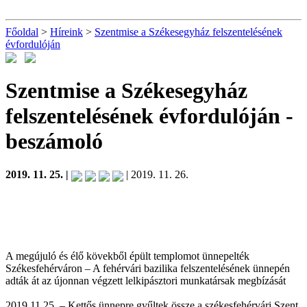
Főoldal
>
Híreink
>
Szentmise a Székesegyház felszentelésének
évfordulóján
Szentmise a Székesegyház
felszentelésének évfordulóján
-
beszámoló
2019. 11. 25. |
| 2019. 11. 26.
A megújuló és élő kövekből épült templomot ünnepelték
Székesfehérváron – A fehérvári bazilika felszentelésének ünnepén
adták át az újonnan végzett lelkipásztori munkatársak megbízását
2019.11.25. – Kettős ünnepre gyűltek össze a székesfehérvári Szent