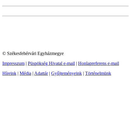
© Székesfehérvári Egyházmegye
Impresszum
|
Püspökség Hivatal e-mail
|
Honlapreferens e-mail
Híreink
|
Média
|
Adattár
|
Gyűjteményeink
|
Történelmünk