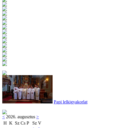
Papi lelkigyakorlat
<
2026. augusztus
>
H
K
Sz
Cs
P
Sz
V