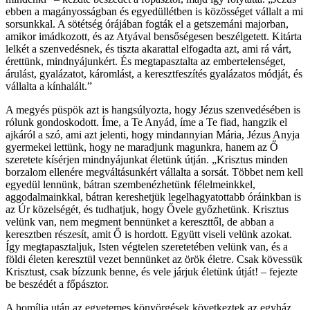
ebben a magányosságban és egyedüllétben is közösséget vállalt a mi
sorsunkkal. A sötétség órájában fogták el a getszemáni majorban,
amikor imádkozott, és az Atyával bensőségesen beszélgetett. Kitárta
lelkét a szenvedésnek, és tiszta akarattal elfogadta azt, ami rá várt,
érettünk, mindnyájunkért. És megtapasztalta az embertelenséget,
árulást, gyalázatot, káromlást, a keresztfeszítés gyalázatos módját, és
vállalta a kínhalált.”
A megyés püspök azt is hangsúlyozta, hogy Jézus szenvedésében is
rólunk gondoskodott. Íme, a Te Anyád, íme a Te fiad, hangzik el
ajkáról a szó, ami azt jelenti, hogy mindannyian Mária, Jézus Anyja
gyermekei lettünk, hogy ne maradjunk magunkra, hanem az Ő
szeretete kísérjen mindnyájunkat életünk útján. „Krisztus minden
borzalom ellenére megváltásunkért vállalta a sorsát. Többet nem kell
egyedül lennünk, bátran szembenézhetünk félelmeinkkel,
aggodalmainkkal, bátran kereshetjük legelhagyatottabb óráinkban is
az Úr közelségét, és tudhatjuk, hogy Ővele győzhetünk. Krisztus
velünk van, nem megment bennünket a kereszttől, de abban a
keresztben részesít, amit Ő is hordott. Együtt viseli velünk azokat.
Így megtapasztaljuk, Isten végtelen szeretetében velünk van, és a
földi életen keresztül vezet bennünket az örök életre. Csak kövessük
Krisztust, csak bízzunk benne, és vele járjuk életünk útját! – fejezte
be beszédét a főpásztor.
A homília után az egyetemes könyörgések következtek az egyház