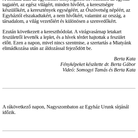
tagjaiért, az egész világért, minden hívőért, a keresztségre
készülőkért, a keresztények egységéért, az Ószövetség népéért, az
Egyháztól elszakadtakért, a nem hívőkért, valamint az ország, a
társadalom, a világ vezetőiért és különösen a szenvedőkért.
Ezután következett a kereszthódolat. A virágvasárnap letakart
feszületről levették a leplet, és a hívek térdet hajtottak a feszület
előtt. Ezen a napon, mivel nincs szentmise, a szertartás a Miatyánk
elimádkozása után az áldozással fejeződött be.
Berta Kata
Fényképeket készítette dr. Berta Gábor
Videó: Somogyi Tamás és Berta Kata
A rákövetkező napon, Nagyszombaton az Egyház Urunk sírjánál
időzik.