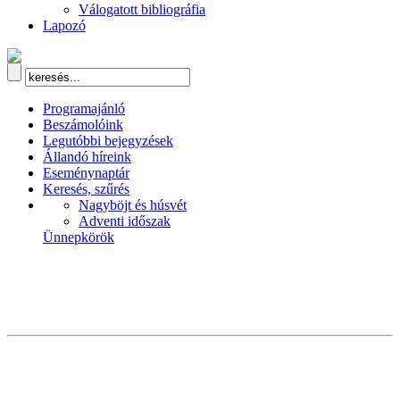
Válogatott bibliográfia
Lapozó
Programajánló
Beszámolóink
Legutóbbi bejegyzések
Állandó híreink
Eseménynaptár
Keresés, szűrés
Nagyböjt és húsvét
Adventi időszak
Ünnepkörök