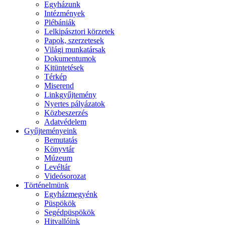
Egyházunk
Intézmények
Plébániák
Lelkipásztori körzetek
Papok, szerzetesek
Világi munkatársak
Dokumentumok
Kitüntetések
Térkép
Miserend
Linkgyűjtemény
Nyertes pályázatok
Közbeszerzés
Adatvédelem
Gyűjteményeink
Bemutatás
Könyvtár
Múzeum
Levéltár
Videósorozat
Történelmünk
Egyházmegyénk
Püspökök
Segédpüspökök
Hitvallóink