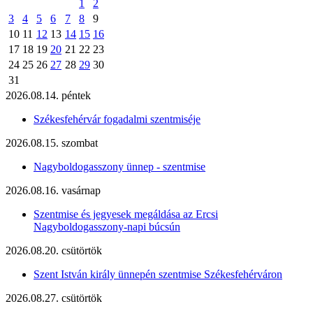
1
2
3
4
5
6
7
8
9
10
11
12
13
14
15
16
17
18
19
20
21
22
23
24
25
26
27
28
29
30
31
2026.08.14. péntek
Székesfehérvár fogadalmi szentmiséje
2026.08.15. szombat
Nagyboldogasszony ünnep - szentmise
2026.08.16. vasárnap
Szentmise és jegyesek megáldása az Ercsi
Nagyboldogasszony-napi búcsún
2026.08.20. csütörtök
Szent István király ünnepén szentmise Székesfehérváron
2026.08.27. csütörtök