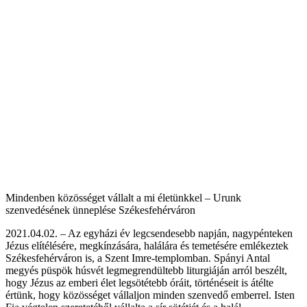
Mindenben közösséget vállalt a mi életünkkel – Urunk
szenvedésének ünneplése Székesfehérváron
2021.04.02. – Az egyházi év legcsendesebb napján, nagypénteken
Jézus elítélésére, megkínzására, halálára és temetésére emlékeztek
Székesfehérváron is, a Szent Imre-templomban. Spányi Antal
megyés püspök húsvét legmegrendültebb liturgiáján arról beszélt,
hogy Jézus az emberi élet legsötétebb óráit, történéseit is átélte
értünk, hogy közösséget vállaljon minden szenvedő emberrel. Isten