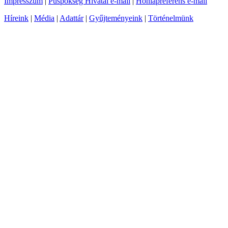
Impresszum
|
Püspökség Hivatal e-mail
|
Honlapreferens e-mail
Híreink
|
Média
|
Adattár
|
Gyűjteményeink
|
Történelmünk