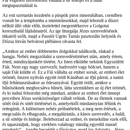
Fia végtelen szeretetéből vállalta a sír sötétjét és a halál
megtapasztalását is.
Az esti szertartás kezdetén a püspök piros miseruhában, csendben
vonult be a templomba a ministránsokkal, majd leborult a díszei
nélkül álló oltár előtt, tisztelettel megemlékezve a Golgotai
kereszthalál fájdalmairól. Az ige liturgiája Jézus szenvedésének
titkairól szólt, majd a Passiót Ugrits Tamás pasztorális helynök és
Dózsa István belvárosi plébános olvasta fel.
„Amikor az ember döbbenetes dolgokkal találkozik, elakad a
hangja. Nehéz megszólalni a szenvedéstörténet után, amely értem,
érted, mindnyájunkért történt. Az Isten elküldte nekünk Egyszülött
Fiát. Nem egy nagy szervezőt, hadvezért vagy bölcset, hanem a
saját Fiát küldte el. Ez a Fiú vállalta az ember sorsát, az emberi élet
örömét, hiszen nyilván együtt örült Kánában az ifjú párral, a naimi
ifjú feltámasztásakor az édesanyával. Együtt örült, amikor a
bűnösöknek megbocsátva bűneit, látta szemükben az új élet örömét,
és ki tudná felsorolni még mindazt, amikor az emberi élet ünnepi
perceiben Jézus sorsközösséget vállalt velünk. De az életnek vannak
sötét órái és sötét történései is, amelyektől mindannyian félünk és
rettegünk. A különösen nehéz próbatételek, a meg nem értések, a
megcsalás és elhagyatás, a megaláztatás, a kínos szenvedés, a halál,
a sír sötétje és hidege. Beleborzad az ember, és menekülne ezek elől,
és tapasztaljuk, hogy ezekben valahogy mindig egyedül marad
mindenki” – kezdte beszédét a főpásztor, majd így folytatta. „Jézus