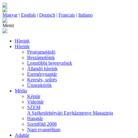
Magyar
|
English
|
Deutsch
|
Francais
|
Italiano
Menü
Híreink
Híreink
Programajánló
Beszámolóink
Legutóbbi bejegyzések
Állandó híreink
Eseménynaptár
Keresés, szűrés
Ünnepkörök
Média
Képtár
Videótár
SZEM
A Székesfehérvári Egyházmegye Magazinja
Hangtár
Szentföld 2008
Napi evangélium
Adattár