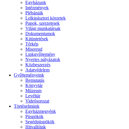
Egyházunk
Intézmények
Plébániák
Lelkipásztori körzetek
Papok, szerzetesek
Világi munkatársak
Dokumentumok
Kitüntetések
Térkép
Miserend
Linkgyűjtemény
Nyertes pályázatok
Közbeszerzés
Adatvédelem
Gyűjteményeink
Bemutatás
Könyvtár
Múzeum
Levéltár
Videósorozat
Történelmünk
Egyházmegyénk
Püspökök
Segédpüspökök
Hitvallóink