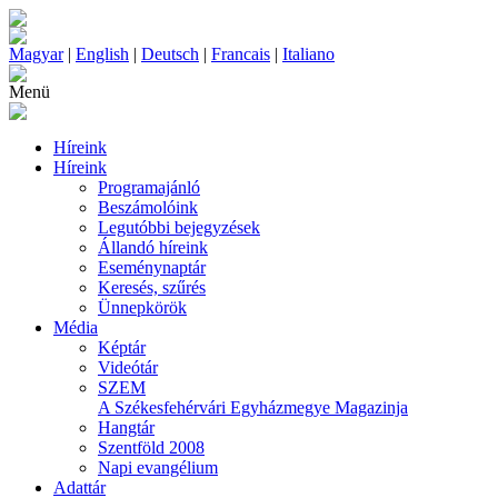
Magyar
|
English
|
Deutsch
|
Francais
|
Italiano
Menü
Híreink
Híreink
Programajánló
Beszámolóink
Legutóbbi bejegyzések
Állandó híreink
Eseménynaptár
Keresés, szűrés
Ünnepkörök
Média
Képtár
Videótár
SZEM
A Székesfehérvári Egyházmegye Magazinja
Hangtár
Szentföld 2008
Napi evangélium
Adattár