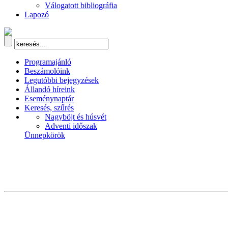
Válogatott bibliográfia
Lapozó
Programajánló
Beszámolóink
Legutóbbi bejegyzések
Állandó híreink
Eseménynaptár
Keresés, szűrés
Nagyböjt és húsvét
Adventi időszak
Ünnepkörök