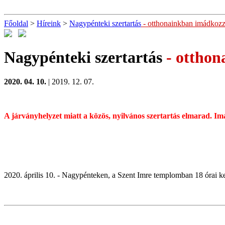
Főoldal
>
Híreink
>
Nagypénteki szertartás
- otthonainkban imádkoz
Nagypénteki szertartás
- otthon
2020. 04. 10.
| 2019. 12. 07.
A járványhelyzet miatt a közös, nyilvános szertartás elmarad. 
2020. április 10. - Nagypénteken, a Szent Imre templomban 18 órai kez