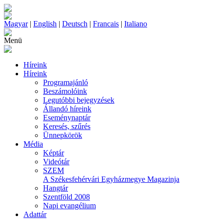
Magyar
|
English
|
Deutsch
|
Francais
|
Italiano
Menü
Híreink
Híreink
Programajánló
Beszámolóink
Legutóbbi bejegyzések
Állandó híreink
Eseménynaptár
Keresés, szűrés
Ünnepkörök
Média
Képtár
Videótár
SZEM
A Székesfehérvári Egyházmegye Magazinja
Hangtár
Szentföld 2008
Napi evangélium
Adattár