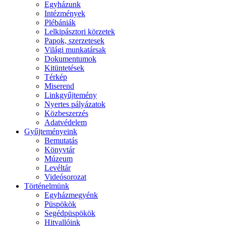
Egyházunk
Intézmények
Plébániák
Lelkipásztori körzetek
Papok, szerzetesek
Világi munkatársak
Dokumentumok
Kitüntetések
Térkép
Miserend
Linkgyűjtemény
Nyertes pályázatok
Közbeszerzés
Adatvédelem
Gyűjteményeink
Bemutatás
Könyvtár
Múzeum
Levéltár
Videósorozat
Történelmünk
Egyházmegyénk
Püspökök
Segédpüspökök
Hitvallóink