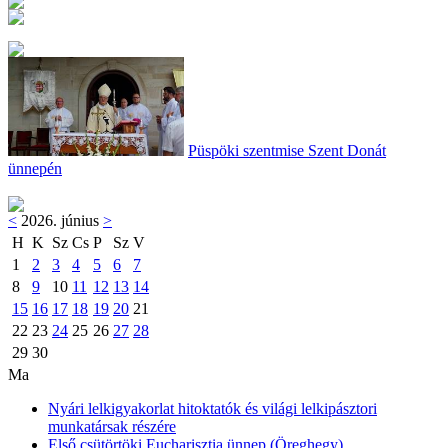
Püspöki szentmise Szent Donát
ünnepén
<
2026. június
>
H
K
Sz
Cs
P
Sz
V
1
2
3
4
5
6
7
8
9
10
11
12
13
14
15
16
17
18
19
20
21
22
23
24
25
26
27
28
29
30
Ma
Nyári lelkigyakorlat hitoktatók és világi lelkipásztori
munkatársak részére
Első csütörtöki Eucharisztia ünnep (Öreghegy)