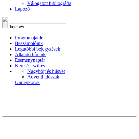
Válogatott bibliográfia
Lapozó
Programajánló
Beszámolóink
Legutóbbi bejegyzések
Állandó híreink
Eseménynaptár
Keresés, szűrés
Nagyböjt és húsvét
Adventi időszak
Ünnepkörök