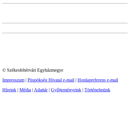
© Székesfehérvári Egyházmegye
Impresszum
|
Püspökség Hivatal e-mail
|
Honlapreferens e-mail
Híreink
|
Média
|
Adattár
|
Gyűjteményeink
|
Történelmünk