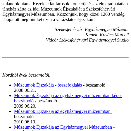
kalandok után a Rézeleje fanfárosok koncertje és az elmaradhatatlan
táncház zárta az idei Múzeumok Éjszakáját a Székesfehérvári
Egyházmegyei Múzeumban. Köszönjük, hogy közel 1200 vendég
látogatott meg minket ezen a varázslatos éjszakán!
S
zékesfehérvári Egyházmegyei Múzeum
Képek: Kovács Marcell
Videó: Székesfehérvári Egyházmegyei Stúdió
Korábbi évek beszámolói:
Múzeumok Éjszakája - összefoglalás
- beszámoló
2008.06.21.
Múzeumok Éjszakája az egyházmegyei múzeumban képes
beszámoló
- beszámoló
2009.06.20.
Múzeumok Éjszakája az egyházmegyei múzeumban
-
beszámoló
2010.06.19.
Múzeumok Éjszakája az Egyházmegyei Múzeumban
-