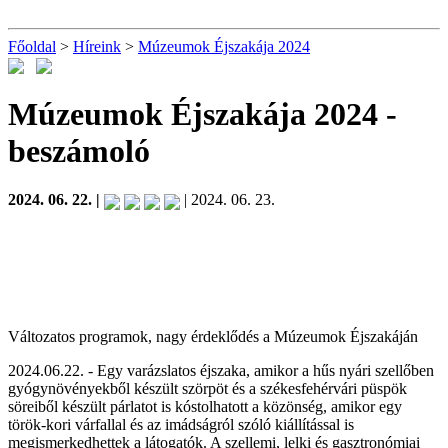
Főoldal
>
Híreink
>
Múzeumok Éjszakája 2024
Múzeumok Éjszakája 2024
-
beszámoló
2024. 06. 22. |
| 2024. 06. 23.
Változatos programok, nagy érdeklődés a Múzeumok Éjszakáján
2024.06.22. - Egy varázslatos éjszaka, amikor a hűs nyári szellőben
gyógynövényekből készült szörpöt és a székesfehérvári püspök
söreiből készült párlatot is kóstolhatott a közönség, amikor egy
török-kori várfallal és az imádságról szóló kiállítással is
megismerkedhettek a látogatók. A szellemi, lelki és gasztronómiai