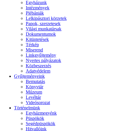
Egyházunk
Intézmények
Plébániák
Lelkipásztori körzetek
Papok, szerzetesek
Világi munkatársak
Dokumentumok
Kitüntetések
Térkép
Miserend
Linkgyűjtemény
Nyertes pályázatok
Közbeszerzés
Adatvédelem
Gyűjteményeink
Bemutatás
Könyvtár
Múzeum
Levéltár
Videósorozat
Történelmünk
Egyházmegyénk
Püspökök
Segédpüspökök
Hitvallóink