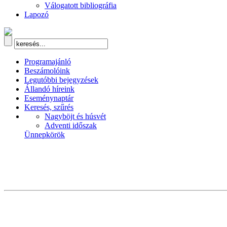
Válogatott bibliográfia
Lapozó
Programajánló
Beszámolóink
Legutóbbi bejegyzések
Állandó híreink
Eseménynaptár
Keresés, szűrés
Nagyböjt és húsvét
Adventi időszak
Ünnepkörök