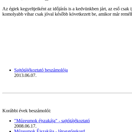
Az égiek kegyeltjeiként az időjárás is a kedvünkben járt, az eső csak 
komolyabb vihar csak jóval később következett be, amikor már remélhe
Sajtótájékoztató beszámolója
2013.06.07.
Korábbi évek beszámolói:
"Múzeumok éjszakája" - sajtótájékoztató
2008.06.17.
Múzeumok Éjszakája - látogatórekord