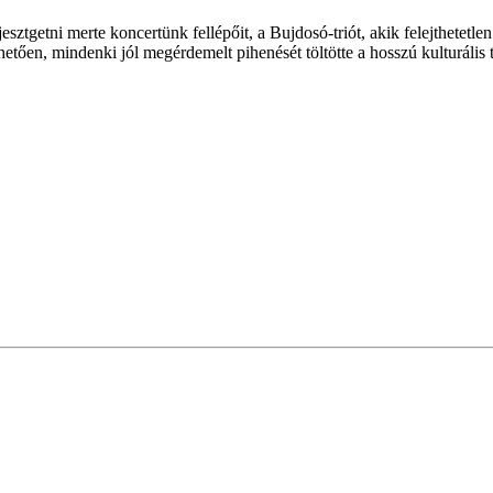
ijesztgetni merte koncertünk fellépőit, a Bujdosó-triót, akik felejthetet
tően, mindenki jól megérdemelt pihenését töltötte a hosszú kulturális t