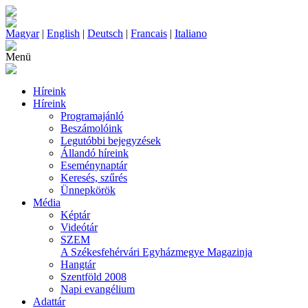
Magyar
|
English
|
Deutsch
|
Francais
|
Italiano
Menü
Híreink
Híreink
Programajánló
Beszámolóink
Legutóbbi bejegyzések
Állandó híreink
Eseménynaptár
Keresés, szűrés
Ünnepkörök
Média
Képtár
Videótár
SZEM
A Székesfehérvári Egyházmegye Magazinja
Hangtár
Szentföld 2008
Napi evangélium
Adattár