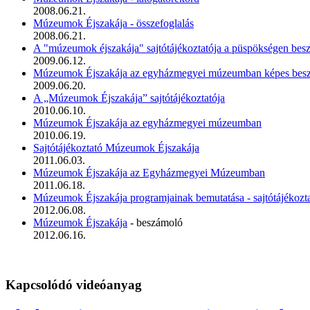
2008.06.21.
Múzeumok Éjszakája - összefoglalás
2008.06.21.
A "múzeumok éjszakája" sajtótájékoztatója a püspökségen bes
2009.06.12.
Múzeumok Éjszakája az egyházmegyei múzeumban képes bes
2009.06.20.
A „Múzeumok Éjszakája” sajtótájékoztatója
2010.06.10.
Múzeumok Éjszakája az egyházmegyei múzeumban
2010.06.19.
Sajtótájékoztató Múzeumok Éjszakája
2011.06.03.
Múzeumok Éjszakája az Egyházmegyei Múzeumban
2011.06.18.
Múzeumok Éjszakája programjainak bemutatása - sajtótájékozt
2012.06.08.
Múzeumok Éjszakája
- beszámoló
2012.06.16.
Kapcsolódó videóanyag