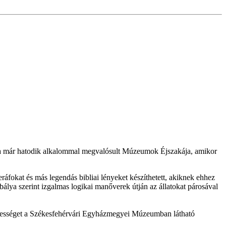
 már hatodik alkalommal megvalósult Múzeumok Éjszakája, amikor
eráfokat és más legendás bibliai lényeket készíthetett, akiknek ehhez
abálya szerint izgalmas logikai manőverek útján az állatokat párosával
ekességet a Székesfehérvári Egyházmegyei Múzeumban látható