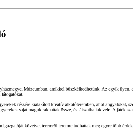
ló
házmegyei Múzeumban, amikkel büszkélkedhetünk. Az egyik ilyen, a
 látogatókat.
yerekek részére kialakított kreatív alkotóteremben, ahol angyalokat, sz
gyerekek saját maguk rakhattak össze, és játszathattak vele. A játék sz
m igazgatóját követve, teremről teremre tudhattak meg egyre több érd