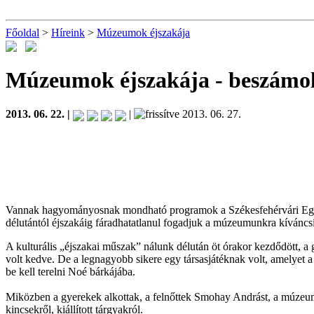
Főoldal
>
Híreink
>
Múzeumok éjszakája
Múzeumok éjszakája
- beszámo
2013. 06. 22. |
|
2013. 06. 27.
Vannak hagyományosnak mondható programok a Székesfehérvári Egy
délutántól éjszakáig fáradhatatlanul fogadjuk a múzeumunkra kíváncsi
A kulturális „éjszakai műszak” nálunk délután öt órakor kezdődött, a g
volt kedve. De a legnagyobb sikere egy társasjátéknak volt, amelyet a 
be kell terelni Noé bárkájába.
Miközben a gyerekek alkottak, a felnőttek Smohay Andrást, a múzeu
kincsekről, kiállított tárgyakról.