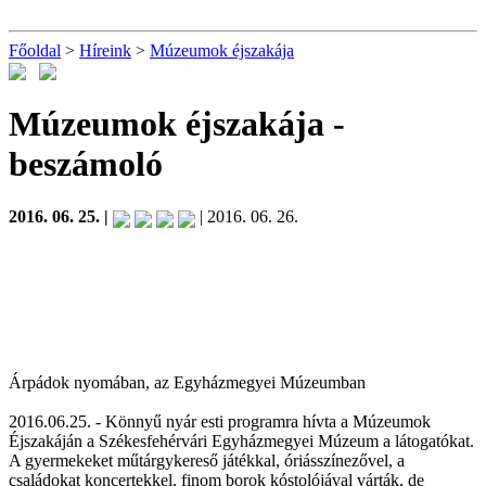
Főoldal
>
Híreink
>
Múzeumok éjszakája
Múzeumok éjszakája
-
beszámoló
2016. 06. 25. |
| 2016. 06. 26.
Árpádok nyomában, az Egyházmegyei Múzeumban
2016.06.25. - Könnyű nyár esti programra hívta a Múzeumok
Éjszakáján a Székesfehérvári Egyházmegyei Múzeum a látogatókat.
A gyermekeket műtárgykereső játékkal, óriásszínezővel, a
családokat koncertekkel, finom borok kóstolójával várták, de