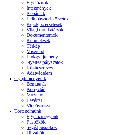
Egyházunk
Intézmények
Plébániák
Lelkipásztori körzetek
Papok, szerzetesek
Világi munkatársak
Dokumentumok
Kitüntetések
Térkép
Miserend
Linkgyűjtemény
Nyertes pályázatok
Közbeszerzés
Adatvédelem
Gyűjteményeink
Bemutatás
Könyvtár
Múzeum
Levéltár
Videósorozat
Történelmünk
Egyházmegyénk
Püspökök
Segédpüspökök
Hitvallóink