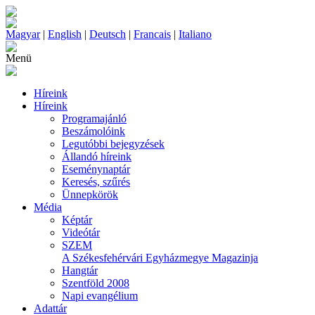
Magyar
|
English
|
Deutsch
|
Francais
|
Italiano
Menü
Híreink
Híreink
Programajánló
Beszámolóink
Legutóbbi bejegyzések
Állandó híreink
Eseménynaptár
Keresés, szűrés
Ünnepkörök
Média
Képtár
Videótár
SZEM
A Székesfehérvári Egyházmegye Magazinja
Hangtár
Szentföld 2008
Napi evangélium
Adattár