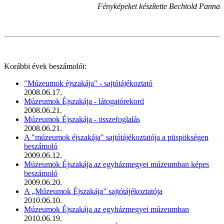
Fényképeket készítette Bechtold Panna
Korábbi évek beszámolói:
"Múzeumok éjszakája" - sajtótájékoztató
2008.06.17.
Múzeumok Éjszakája - látogatórekord
2008.06.21.
Múzeumok Éjszakája - összefoglalás
2008.06.21.
A "múzeumok éjszakája" sajtótájékoztatója a püspökségen
beszámoló
2009.06.12.
Múzeumok Éjszakája az egyházmegyei múzeumban képes
beszámoló
2009.06.20.
A „Múzeumok Éjszakája” sajtótájékoztatója
2010.06.10.
Múzeumok Éjszakája az egyházmegyei múzeumban
2010.06.19.