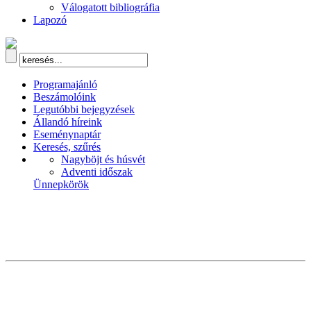
Válogatott bibliográfia
Lapozó
Programajánló
Beszámolóink
Legutóbbi bejegyzések
Állandó híreink
Eseménynaptár
Keresés, szűrés
Nagyböjt és húsvét
Adventi időszak
Ünnepkörök