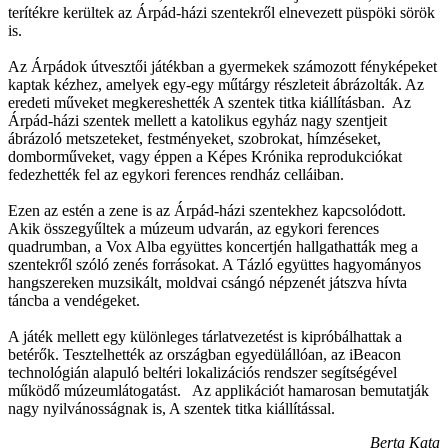
terítékre kerültek az Árpád-házi szentekről elnevezett püspöki sörök
is.
Az Árpádok útvesztői játékban a gyermekek számozott fényképeket
kaptak kézhez, amelyek egy-egy műtárgy részleteit ábrázolták. Az
eredeti műveket megkereshették A szentek titka kiállításban. Az
Árpád-házi szentek mellett a katolikus egyház nagy szentjeit
ábrázoló metszeteket, festményeket, szobrokat, hímzéseket,
domborműveket, vagy éppen a Képes Krónika reprodukciókat
fedezhették fel az egykori ferences rendház celláiban.
Ezen az estén a zene is az Árpád-házi szentekhez kapcsolódott.
Akik összegyűltek a múzeum udvarán, az egykori ferences
quadrumban, a Vox Alba együttes koncertjén hallgathatták meg a
szentekről szóló zenés forrásokat. A Tázló együttes hagyományos
hangszereken muzsikált, moldvai csángó népzenét játszva hívta
táncba a vendégeket.
A játék mellett egy különleges tárlatvezetést is kipróbálhattak a
betérők. Tesztelhették az országban egyedülállóan, az iBeacon
technológián alapuló beltéri lokalizációs rendszer segítségével
működő múzeumlátogatást. Az applikációt hamarosan bemutatják
nagy nyilvánosságnak is, A szentek titka kiállítással.
Berta Kata