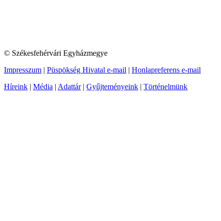
© Székesfehérvári Egyházmegye
Impresszum
|
Püspökség Hivatal e-mail
|
Honlapreferens e-mail
Híreink
|
Média
|
Adattár
|
Gyűjteményeink
|
Történelmünk