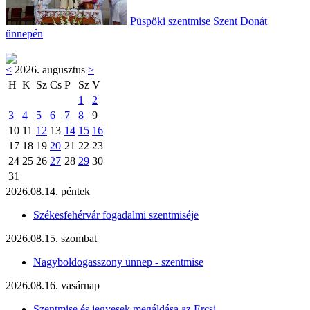
Püspöki szentmise Szent Donát
ünnepén
<
2026. augusztus
>
H
K
Sz
Cs
P
Sz
V
1
2
3
4
5
6
7
8
9
10
11
12
13
14
15
16
17
18
19
20
21
22
23
24
25
26
27
28
29
30
31
2026.08.14. péntek
Székesfehérvár fogadalmi szentmiséje
2026.08.15. szombat
Nagyboldogasszony ünnep - szentmise
2026.08.16. vasárnap
Szentmise és jegyesek megáldása az Ercsi