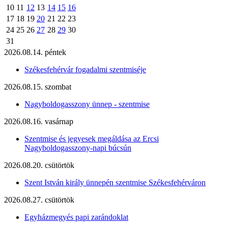
10
11
12
13
14
15
16
17
18
19
20
21
22
23
24
25
26
27
28
29
30
31
2026.08.14. péntek
Székesfehérvár fogadalmi szentmiséje
2026.08.15. szombat
Nagyboldogasszony ünnep - szentmise
2026.08.16. vasárnap
Szentmise és jegyesek megáldása az Ercsi
Nagyboldogasszony-napi búcsún
2026.08.20. csütörtök
Szent István király ünnepén szentmise Székesfehérváron
2026.08.27. csütörtök
Egyházmegyés papi zarándoklat