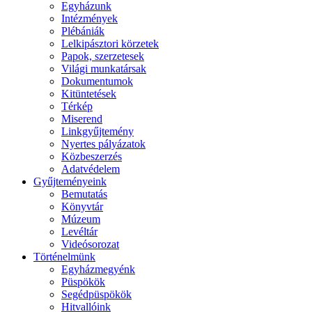
Egyházunk
Intézmények
Plébániák
Lelkipásztori körzetek
Papok, szerzetesek
Világi munkatársak
Dokumentumok
Kitüntetések
Térkép
Miserend
Linkgyűjtemény
Nyertes pályázatok
Közbeszerzés
Adatvédelem
Gyűjteményeink
Bemutatás
Könyvtár
Múzeum
Levéltár
Videósorozat
Történelmünk
Egyházmegyénk
Püspökök
Segédpüspökök
Hitvallóink