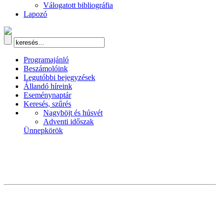
Válogatott bibliográfia
Lapozó
Programajánló
Beszámolóink
Legutóbbi bejegyzések
Állandó híreink
Eseménynaptár
Keresés, szűrés
Nagyböjt és húsvét
Adventi időszak
Ünnepkörök