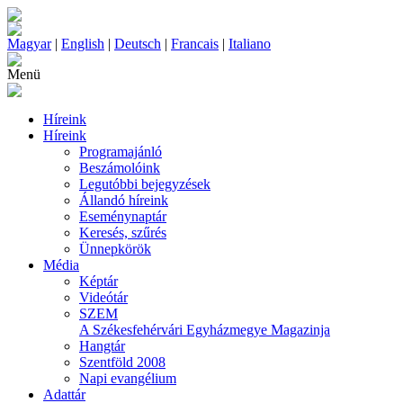
Magyar
|
English
|
Deutsch
|
Francais
|
Italiano
Menü
Híreink
Híreink
Programajánló
Beszámolóink
Legutóbbi bejegyzések
Állandó híreink
Eseménynaptár
Keresés, szűrés
Ünnepkörök
Média
Képtár
Videótár
SZEM
A Székesfehérvári Egyházmegye Magazinja
Hangtár
Szentföld 2008
Napi evangélium
Adattár