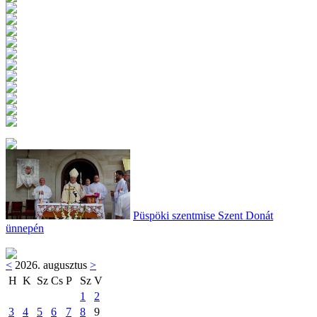
Püspöki szentmise Szent Donát
ünnepén
<
2026. augusztus
>
H
K
Sz
Cs
P
Sz
V
1
2
3
4
5
6
7
8
9