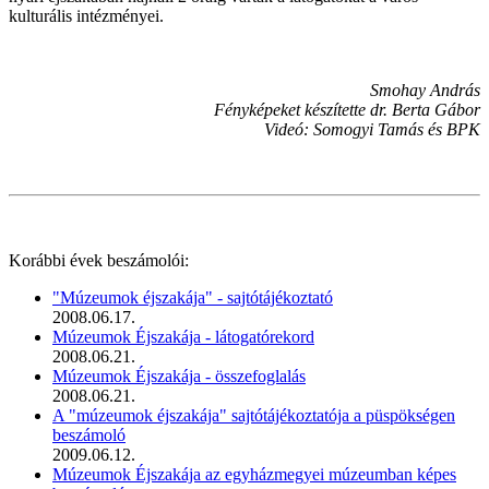
kulturális intézményei.
Smohay András
Fényképeket készítette dr. Berta Gábor
Videó: Somogyi Tamás és BPK
Korábbi évek beszámolói:
"Múzeumok éjszakája" - sajtótájékoztató
2008.06.17.
Múzeumok Éjszakája - látogatórekord
2008.06.21.
Múzeumok Éjszakája - összefoglalás
2008.06.21.
A "múzeumok éjszakája" sajtótájékoztatója a püspökségen
beszámoló
2009.06.12.
Múzeumok Éjszakája az egyházmegyei múzeumban képes