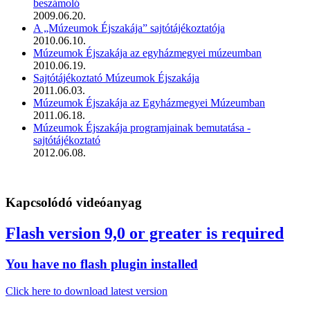
beszámoló
2009.06.20.
A „Múzeumok Éjszakája” sajtótájékoztatója
2010.06.10.
Múzeumok Éjszakája az egyházmegyei múzeumban
2010.06.19.
Sajtótájékoztató Múzeumok Éjszakája
2011.06.03.
Múzeumok Éjszakája az Egyházmegyei Múzeumban
2011.06.18.
Múzeumok Éjszakája programjainak bemutatása -
sajtótájékoztató
2012.06.08.
Kapcsolódó videóanyag
Flash version 9,0 or greater is required
You have no flash plugin installed
Click here to download latest version