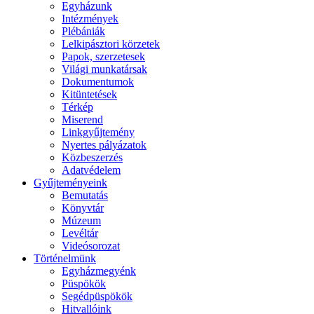
Egyházunk
Intézmények
Plébániák
Lelkipásztori körzetek
Papok, szerzetesek
Világi munkatársak
Dokumentumok
Kitüntetések
Térkép
Miserend
Linkgyűjtemény
Nyertes pályázatok
Közbeszerzés
Adatvédelem
Gyűjteményeink
Bemutatás
Könyvtár
Múzeum
Levéltár
Videósorozat
Történelmünk
Egyházmegyénk
Püspökök
Segédpüspökök
Hitvallóink