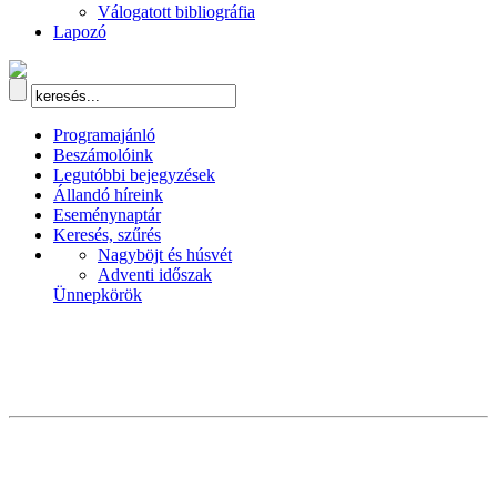
Válogatott bibliográfia
Lapozó
Programajánló
Beszámolóink
Legutóbbi bejegyzések
Állandó híreink
Eseménynaptár
Keresés, szűrés
Nagyböjt és húsvét
Adventi időszak
Ünnepkörök