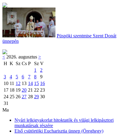
Püspöki szentmise Szent Donát
ünnepén
<
2026. augusztus
>
H
K
Sz
Cs
P
Sz
V
1
2
3
4
5
6
7
8
9
10
11
12
13
14
15
16
17
18
19
20
21
22
23
24
25
26
27
28
29
30
31
Ma
Nyári lelkigyakorlat hitoktatók és világi lelkipásztori
munkatársak részére
Első csütörtöki Eucharisztia ünnep (Öreghegy)