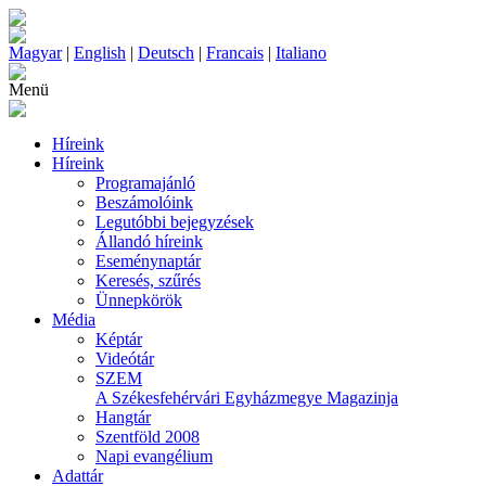
Magyar
|
English
|
Deutsch
|
Francais
|
Italiano
Menü
Híreink
Híreink
Programajánló
Beszámolóink
Legutóbbi bejegyzések
Állandó híreink
Eseménynaptár
Keresés, szűrés
Ünnepkörök
Média
Képtár
Videótár
SZEM
A Székesfehérvári Egyházmegye Magazinja
Hangtár
Szentföld 2008
Napi evangélium
Adattár