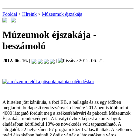
Főoldal
>
Híreink
>
Múzeumok éjszakája
Múzeumok éjszakája
-
beszámoló
2012. 06. 16. |
|
2012. 06. 21.
A hirtelen jött kánikula, a foci EB, a ballagás és az egy időben
megtartott budapesti rendezvények ellenére 2012-ben is több mint
4000 látogató fordult meg a székesfehérvári és pákozdi Múzeumok
Éjszakája rendezvényeit. A tavalyi évhez képest a karszalagok
eladásában körülbelül 10%-os növekedés volt tapasztalható. A
látogatók 22 helyszínen 67 program közül választhattak. A kellemes
nyári éjszakában hajnali 2 óráig várták a látogatókat a város