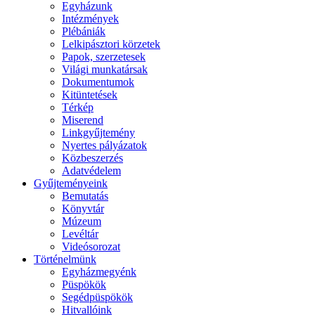
Egyházunk
Intézmények
Plébániák
Lelkipásztori körzetek
Papok, szerzetesek
Világi munkatársak
Dokumentumok
Kitüntetések
Térkép
Miserend
Linkgyűjtemény
Nyertes pályázatok
Közbeszerzés
Adatvédelem
Gyűjteményeink
Bemutatás
Könyvtár
Múzeum
Levéltár
Videósorozat
Történelmünk
Egyházmegyénk
Püspökök
Segédpüspökök
Hitvallóink