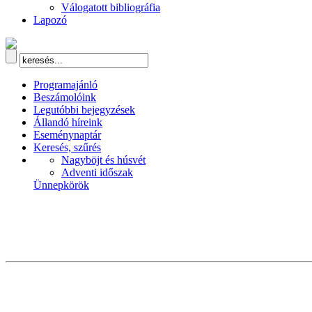
Válogatott bibliográfia
Lapozó
Programajánló
Beszámolóink
Legutóbbi bejegyzések
Állandó híreink
Eseménynaptár
Keresés, szűrés
Nagyböjt és húsvét
Adventi időszak
Ünnepkörök