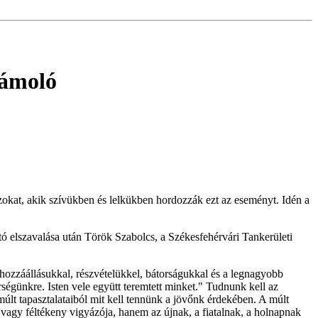
zámoló
kat, akik szívükben és lelkükben hordozzák ezt az eseményt. Idén a
ó elszavalása után Török Szabolcs, a Székesfehérvári Tankerületi
hozzáállásukkal, részvételükkel, bátorságukkal és a legnagyobb
ségünkre. Isten vele együtt teremtett minket." Tudnunk kell az
múlt tapasztalataiból mit kell tennünk a jövőnk érdekében. A múlt
 vagy féltékeny vigyázója, hanem az újnak, a fiatalnak, a holnapnak