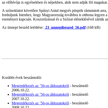
az előhívója is egyénekben és népekben, akik nem adják föl magukat.
A szónoklatot követően Spányi Antal megyés püspök rámutatott arra, 
forduljunk Istenhez, hogy Magyarország továbbra is otthona legyen a k
eseményei kapcsán. Koszorúzással és a Szózat eléneklésével zárták a
Az ünnepi beszéd letöltése:
23_unnepibeszed_56.pdf
(168 kB)
Korábbi évek beszámolói:
Megemlékezés az ’56-os áldozatokról
- beszámoló
2006.10.22.
Megemlékezés az ’56-os áldozatokról
- beszámoló
2007.10.22.
Megemlékezés az ’56-os áldozatokról
- beszámoló
2008.10.22.