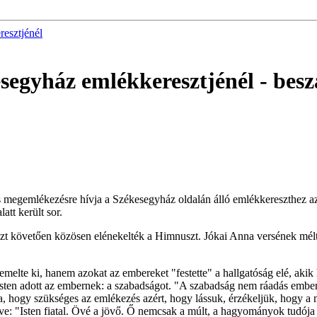
esztjénél
segyház emlékkeresztjénél
- bes
egemlékezésre hívja a Székesegyház oldalán álló emlékkereszthez azo
att került sor.
ezt követően közösen elénekelték a Himnuszt. Jókai Anna versének mélt
lte ki, hanem azokat az embereket "festette" a hallgatóság elé, akik 
 Isten adott az embernek: a szabadságot. "A szabadság nem ráadás ember
a, hogy szükséges az emlékezés azért, hogy lássuk, érzékeljük, hogy a 
élve: "Isten fiatal. Övé a jövő. Ő nemcsak a múlt, a hagyományok tudója