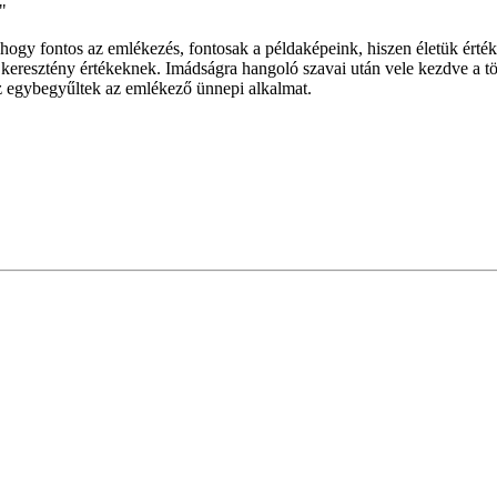
"
hogy fontos az emlékezés, fontosak a példaképeink, hiszen életük érté
eresztény értékeknek. Imádságra hangoló szavai után vele kezdve a tört
z egybegyűltek az emlékező ünnepi alkalmat.