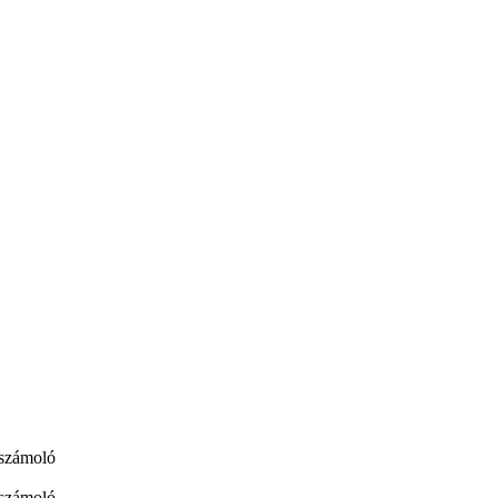
számoló
számoló