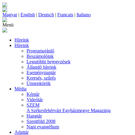
Magyar
|
English
|
Deutsch
|
Francais
|
Italiano
Menü
Híreink
Híreink
Programajánló
Beszámolóink
Legutóbbi bejegyzések
Állandó híreink
Eseménynaptár
Keresés, szűrés
Ünnepkörök
Média
Képtár
Videótár
SZEM
A Székesfehérvári Egyházmegye Magazinja
Hangtár
Szentföld 2008
Napi evangélium
Adattár