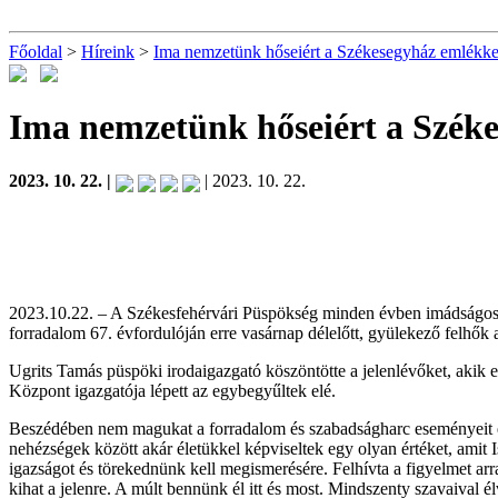
Főoldal
>
Híreink
>
Ima nemzetünk hőseiért a Székesegyház emlékker
Ima nemzetünk hőseiért a Széke
2023. 10. 22. |
| 2023. 10. 22.
2023.10.22. – A Székesfehérvári Püspökség minden évben imádságos m
forradalom 67. évfordulóján erre vasárnap délelőtt, gyülekező felhők al
Ugrits Tamás püspöki irodaigazgató köszöntötte a jelenlévőket, akik 
Központ igazgatója lépett az egybegyűltek elé.
Beszédében nem magukat a forradalom és szabadságharc eseményeit eme
nehézségek között akár életükkel képviseltek egy olyan értéket, amit
igazságot és törekednünk kell megismerésére. Felhívta a figyelmet arr
kihat a jelenre. A múlt bennünk él itt és most. Mindszenty szavaival 