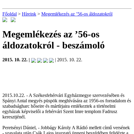
Főoldal
>
Híreink
>
Megemlékezés az ’56-os áldozatokról
Megemlékezés az ’56-os
áldozatokról
- beszámoló
2015. 10. 22. |
| 2015. 10. 22.
2015.10.22. - A Székesfehérvári Egyházmegye szervezésében és
Spányi Antal megyés püspök meghívására az 1956-os forradalom és
szabadságharc hőseire és mártírjaira emlékeztek a történelmi
egyházak képviselői a fehérvári Szent Imre templom Fadrusz
keresztjénél.
Peretsényi Dániel, - Jobbágy Károly A Rádió mellett című versének
- szavalata után Csák Lajos igazgató ünnepi beszédében felidézte a