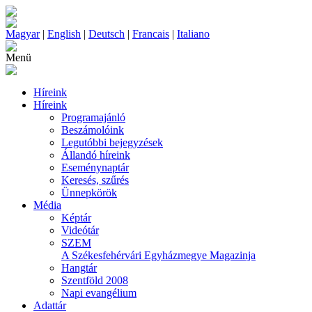
Magyar
|
English
|
Deutsch
|
Francais
|
Italiano
Menü
Híreink
Híreink
Programajánló
Beszámolóink
Legutóbbi bejegyzések
Állandó híreink
Eseménynaptár
Keresés, szűrés
Ünnepkörök
Média
Képtár
Videótár
SZEM
A Székesfehérvári Egyházmegye Magazinja
Hangtár
Szentföld 2008
Napi evangélium
Adattár