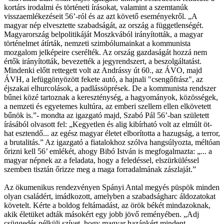
kortárs irodalmi és történeti írásokat, valamint a szemtanúk
visszaemlékezéseit 56’-ról és az azt követő eseményekről. „A
magyar nép elvesztette szabadságát, az ország a függetlenségét.
Magyarország belpolitikáját Moszkvából irányították, a magyar
történelmet átírták, nemzeti szimbólumainkat a kommunista
mozgalom jelképeire cserélték. Az ország gazdaságát hozzá nem
értők irányították, bevezették a jegyrendszert, a beszolgáltatást.
Mindenki előtt rettegett volt az Andrássy út 60., az ÁVO, majd
ÁVH, a lefüggönyözött fekete autó, a hajnali "csengőfrász", az
éjszakai elhurcolások, a padlássöprések. De a kommunista rendszer
bűnei közé tartoznak a kereszténység, a hagyományok, közösségek,
a nemzeti és egyetemes kultúra, az emberi szellem ellen elkövetett
bűnök is.”- mondta az igazgató majd, Szabó Pál 56’-ban született
írásából olvasott fel: „Kegyetlen és alig kibírható volt az elmúlt öt-
hat esztendő... az egész magyar életet elborította a hazugság, a terror,
a brutalitás.” Az igazgató a fiatalokhoz szólva hangsúlyozta, méltóan
őrizni kell 56’ emlékét, ahogy Bibó István is megfogalmazta: „... a
magyar népnek az a feladata, hogy a feledéssel, elszürküléssel
szemben tisztán őrizze meg a maga forradalmának zászlaját.”
Az ökumenikus rendezvényen Spányi Antal megyés püspök minden
olyan családért, imádkozott, amelyben a szabadságharc áldozatokat
követelt. Kérte a boldog feltámadást, az örök békét mindazoknak,
akik életüket adták másokért egy jobb jövő reményében. „Adj
csüggedés nélküli szívet, hogy magyar hazánkért mindent