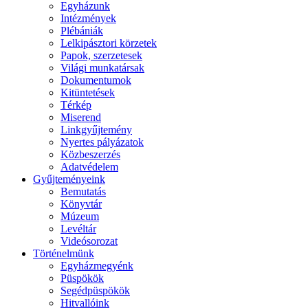
Egyházunk
Intézmények
Plébániák
Lelkipásztori körzetek
Papok, szerzetesek
Világi munkatársak
Dokumentumok
Kitüntetések
Térkép
Miserend
Linkgyűjtemény
Nyertes pályázatok
Közbeszerzés
Adatvédelem
Gyűjteményeink
Bemutatás
Könyvtár
Múzeum
Levéltár
Videósorozat
Történelmünk
Egyházmegyénk
Püspökök
Segédpüspökök
Hitvallóink