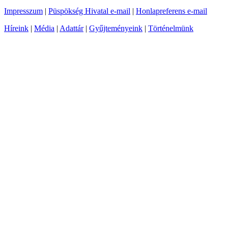
Impresszum
|
Püspökség Hivatal e-mail
|
Honlapreferens e-mail
Híreink
|
Média
|
Adattár
|
Gyűjteményeink
|
Történelmünk