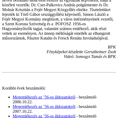
neveit bemutató tábla előtt először az egyházak képviselői, majd a
közéleti vezetők: Dr. Cser-Palkovics András polgármester és Dr.
Molnár Krisztián a Fejér Megyei Közgyűlés elnöke. Tiszteletüket
fejezték ki Törő Gábor országgyűlési képviselő, Simon László a
Fejér Megyei Kormány megbízott, a város intézményeinek vezetői,
a Szent Korona Szövetség és a POFOSZ 1956-os
Hagyományőrzők tagjai, valamint számos emlékező, akik részt
vettek az eseményen. Az ünnep méltóságát emelték az elhangzott
műsorszámok, Pásztor Katalin és Fersch Renáta fuvoladuójával.
BPK
Fényképeket készítette Gersztheimer Zsolt
Videó: Somogyi Tamás és BPK
Korábbi évek beszámolói:
Megemlékezés az ’56-os áldozatokról
- beszámoló
2006.10.22.
Megemlékezés az ’56-os áldozatokról
- beszámoló
2007.10.22.
Megemlékezés az ’56-os áldozatokról
- beszámoló