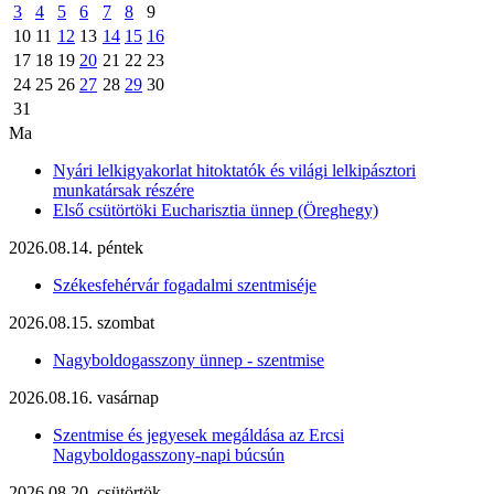
3
4
5
6
7
8
9
10
11
12
13
14
15
16
17
18
19
20
21
22
23
24
25
26
27
28
29
30
31
Ma
Nyári lelkigyakorlat hitoktatók és világi lelkipásztori
munkatársak részére
Első csütörtöki Eucharisztia ünnep (Öreghegy)
2026.08.14. péntek
Székesfehérvár fogadalmi szentmiséje
2026.08.15. szombat
Nagyboldogasszony ünnep - szentmise
2026.08.16. vasárnap
Szentmise és jegyesek megáldása az Ercsi
Nagyboldogasszony-napi búcsún
2026.08.20. csütörtök