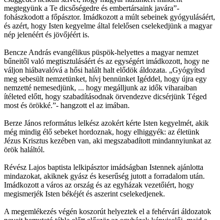
megtegyünk a Te dicsőségedre és embertársaink javára”-
fohászkodott a főpásztor. Imádkozott a múlt sebeinek gyógyulásáért,
és azért, hogy Isten kegyelme által felelősen cselekedjünk a magyar
nép jelenéért és jövőjéért is.
Bencze András evangélikus püspök-helyettes a magyar nemzet
bűneitől való megtisztulásáért és az egységért imádkozott, hogy ne
váljon hiábavalóvá a hősi halált halt elődök áldozata. „Gyógyítsd
meg sebesült nemzetünket, hívj bennünket Igéddel, hogy újra egy
nemzetté nemesedjünk, ... hogy megálljunk az idők viharaiban
ítéleted előtt, hogy szabadításodnak örvendezve dicsérjünk Téged
most és örökké.”- hangzott el az imában.
Berze János református lelkész azokért kérte Isten kegyelmét, akik
még mindig élő sebeket hordoznak, hogy elhiggyék: az életünk
Jézus Krisztus kezében van, aki megszabadított mindannyiunkat az
örök haláltól.
Révész Lajos baptista lelkipásztor imádságban Istennek ajánlotta
mindazokat, akiknek gyász és keserűség jutott a forradalom után.
Imádkozott a város az ország és az egyházak vezetőiért, hogy
megismerjék Isten békéjét és aszerint cselekedjenek.
A megemlékezés végén koszorút helyeztek el a fehérvári áldozatok