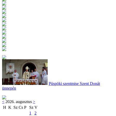
Püspöki szentmise Szent Donát
ünnepén
<
2026. augusztus
>
H
K
Sz
Cs
P
Sz
V
1
2