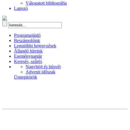
Válogatott bibliográfia
Lapozó
Programajánló
Beszámolóink
Legutóbbi bejegyzések
Állandó híreink
Eseménynaptár
Keresés, szűrés
Nagyböjt és húsvét
Adventi időszak
Ünnepkörök