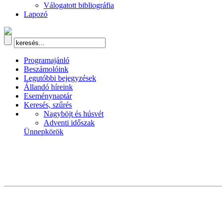
Válogatott bibliográfia
Lapozó
Programajánló
Beszámolóink
Legutóbbi bejegyzések
Állandó híreink
Eseménynaptár
Keresés, szűrés
Nagyböjt és húsvét
Adventi időszak
Ünnepkörök