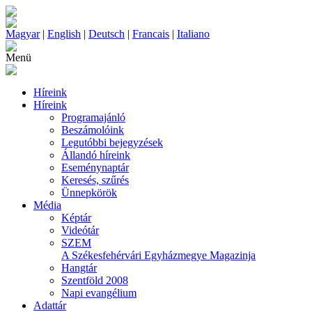
Magyar
|
English
|
Deutsch
|
Francais
|
Italiano
Menü
Híreink
Híreink
Programajánló
Beszámolóink
Legutóbbi bejegyzések
Állandó híreink
Eseménynaptár
Keresés, szűrés
Ünnepkörök
Média
Képtár
Videótár
SZEM
A Székesfehérvári Egyházmegye Magazinja
Hangtár
Szentföld 2008
Napi evangélium
Adattár