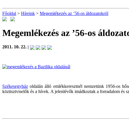
Főoldal
>
Híreink
>
Megemlékezés az ’56-os áldozatokról
Megemlékezés az ’56-os áldozat
2011. 10. 22. |
Székesegyház
oldalán álló emlékkeresztnél nemzetünk 1956-os hőse
köztisztviselők és a hívek. A jelenlévők imádkoztak a forradalom és s