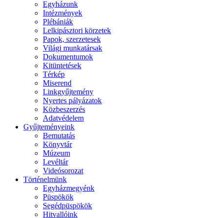
Egyházunk
Intézmények
Plébániák
Lelkipásztori körzetek
Papok, szerzetesek
Világi munkatársak
Dokumentumok
Kitüntetések
Térkép
Miserend
Linkgyűjtemény
Nyertes pályázatok
Közbeszerzés
Adatvédelem
Gyűjteményeink
Bemutatás
Könyvtár
Múzeum
Levéltár
Videósorozat
Történelmünk
Egyházmegyénk
Püspökök
Segédpüspökök
Hitvallóink