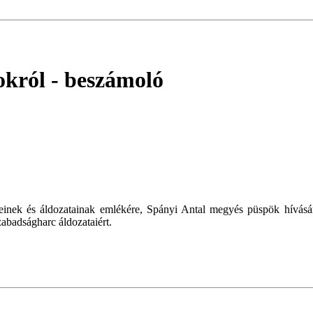
okról
- beszámoló
inek és áldozatainak emlékére, Spányi Antal megyés püspök hívásár
zabadságharc áldozataiért.