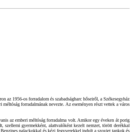
on az 1956-os forradalom és szabadságharc hőseiről, a Székesegyház
ri méltóság forradalmának nevezte. Az eseményen részt vettek a város
anis az emberi méltóság forradalma volt. Amikor egy éveken át porig
lt, szellemi gyermekként, alattvalóként kezelt nemzet, törött derékkal
Benzines palackokkal és kézi fegyverekkel indult a szovjet tankok és