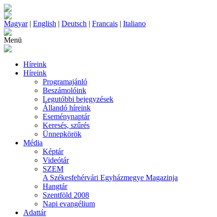
Magyar
|
English
|
Deutsch
|
Francais
|
Italiano
Menü
Híreink
Híreink
Programajánló
Beszámolóink
Legutóbbi bejegyzések
Állandó híreink
Eseménynaptár
Keresés, szűrés
Ünnepkörök
Média
Képtár
Videótár
SZEM
A Székesfehérvári Egyházmegye Magazinja
Hangtár
Szentföld 2008
Napi evangélium
Adattár