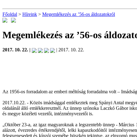
Főoldal
>
Híreink
>
Megemlékezés az ’56-os áldozatokról
Megemlékezés az ’56-os áldozat
2017. 10. 22. |
| 2017. 10. 22.
Az 1956-os forradalom az emberi méltóság forradalma volt – Imáds
2017.10.22. - Közös imádsággal emlékeztek meg Spányi Antal megyés
oldalánál álló emlékkeresztnél. Az ünnep szónoka Laczkó Gábor iskol
és megye közéleti vezetői, intézményvezetői is.
„Október 23-a, az igaz magyaroknak a legszentebb ünnep - Március 1
alázott, évezredes értékrendjétől, lelki kapaszkodóitól intézményesen
felegyenesedett és kínzói szemébe büszkén tekintve, az elnyomó musz