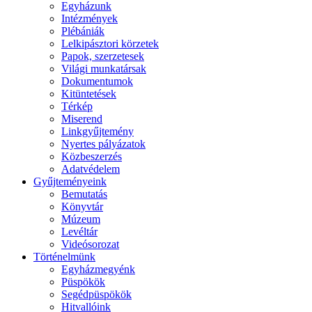
Egyházunk
Intézmények
Plébániák
Lelkipásztori körzetek
Papok, szerzetesek
Világi munkatársak
Dokumentumok
Kitüntetések
Térkép
Miserend
Linkgyűjtemény
Nyertes pályázatok
Közbeszerzés
Adatvédelem
Gyűjteményeink
Bemutatás
Könyvtár
Múzeum
Levéltár
Videósorozat
Történelmünk
Egyházmegyénk
Püspökök
Segédpüspökök
Hitvallóink