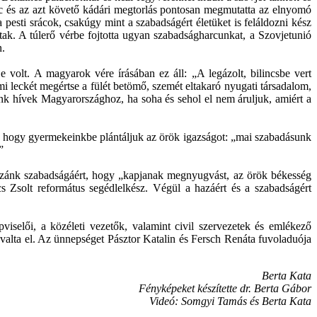
c és az azt követő kádári megtorlás pontosan megmutatta az elnyomó
pesti srácok, csakúgy mint a szabadságért életüket is feláldozni kész
ltak. A túlerő vérbe fojtotta ugyan szabadságharcunkat, a Szovjetunió
n.
e volt. A magyarok vére írásában ez áll: „A legázolt, bilincsbe vert
i leckét megértse a fülét betömő, szemét eltakaró nyugati társadalom,
k hívek Magyarországhoz, ha soha és sehol el nem áruljuk, amiért a
ről, hogy gyermekeinkbe plántáljuk az örök igazságot: „mai szabadásunk
”
azánk szabadságáért, hogy „kapjanak megnyugvást, az örök békesség
 Zsolt református segédlelkész. Végül a hazáért és a szabadságért
viselői, a közéleti vezetők, valamint civil szervezetek és emlékező
valta el. Az ünnepséget Pásztor Katalin és Fersch Renáta fuvoladuója
Berta Kata
Fényképeket készítette dr. Berta Gábor
Videó: Somgyi Tamás és Berta Kata