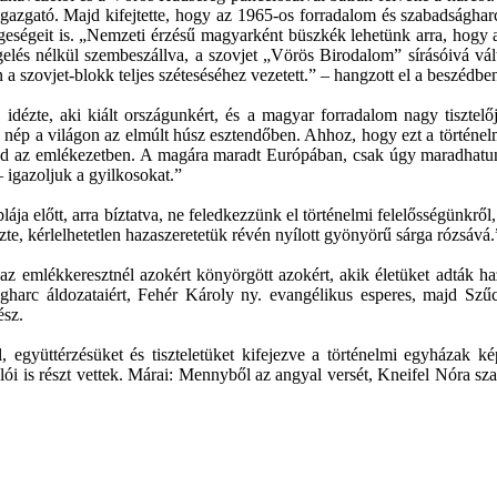
gazgató. Majd kifejtette, hogy az 1965-os forradalom és szabadsághar
ngeségeit is. „Nemzeti érzésű magyarként büszkék lehetünk arra, hogy a 
egelés nélkül szembeszállva, a szovjet „Vörös Birodalom” sírásóivá vá
n a szovjet-blokk teljes széteséséhez vezetett.” – hangzott el a beszédbe
idézte, aki kiált országunkért, és a magyar forradalom nagy tisztelőj
k nép a világon az elmúlt húsz esztendőben. Ahhoz, hogy ezt a történelm
lvad az emlékezetben. A magára maradt Európában, csak úgy maradhatun
 igazoljuk a gyilkosokat.”
lája előtt, arra bíztatva, ne feledkezzünk el történelmi felelősségünk
te, kérlelhetetlen hazaszeretetük révén nyílott gyönyörű sárga rózsává.
emlékkeresztnél azokért könyörgött azokért, akik életüket adták h
harc áldozataiért, Fehér Károly ny. evangélikus esperes, majd Szűcs
ész.
gyüttérzésüket és tiszteletüket kifejezve a történelmi egyházak kép
ói is részt vettek. Márai: Mennyből az angyal versét, Kneifel Nóra sza