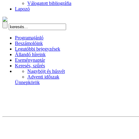
Válogatott bibliográfia
Lapozó
Programajánló
Beszámolóink
Legutóbbi bejegyzések
Állandó híreink
Eseménynaptár
Keresés, szűrés
Nagyböjt és húsvét
Adventi időszak
Ünnepkörök