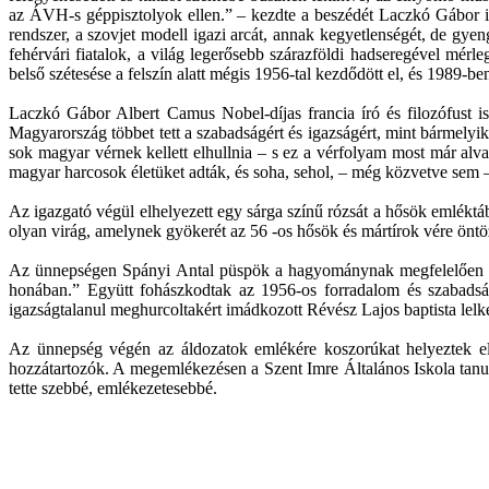
az ÁVH-s géppisztolyok ellen.” – kezdte a beszédét Laczkó Gábor i
rendszer, a szovjet modell igazi arcát, annak kegyetlenségét, de gye
fehérvári fiatalok, a világ legerősebb szárazföldi hadseregével mérl
belső szétesése a felszín alatt mégis 1956-tal kezdődött el, és 1989-be
Laczkó Gábor Albert Camus Nobel-díjas francia író és filozófust is 
Magyarország többet tett a szabadságért és igazságért, mint bármelyi
sok magyar vérnek kellett elhullnia – s ez a vérfolyam most már a
magyar harcosok életüket adták, és soha, sehol, – még közvetve sem –
Az igazgató végül elhelyezett egy sárga színű rózsát a hősök emléktáb
olyan virág, amelynek gyökerét az 56 -os hősök és mártírok vére öntöz
Az ünnepségen Spányi Antal püspök a hagyománynak megfelelően az 
honában.” Együtt fohászkodtak az 1956-os forradalom és szabadság
igazságtalanul meghurcoltakért imádkozott Révész Lajos baptista lelk
Az ünnepség végén az áldozatok emlékére koszorúkat helyeztek el, e
hozzátartozók. A megemlékezésen a Szent Imre Általános Iskola tanul
tette szebbé, emlékezetesebbé.