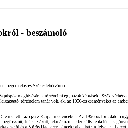
okról
- beszámoló
ágos megemlékezés Székesfehérváron
 püspök meghívására a történelmi egyházak képviselői Székesfehérvár
aigazgató, történelem tanár volt, aki az 1956-os eseményeket az embe
5-e mellett - az egész Kárpát-medencében. Az 1956-os forradalom ugy
 megfosztott, lefasisztázott, lekulákozott, klerikális reakciósnak gúnyo
kavezetői és a Vörös Hadsereg páncélosaival bátran felvette a harcot. 