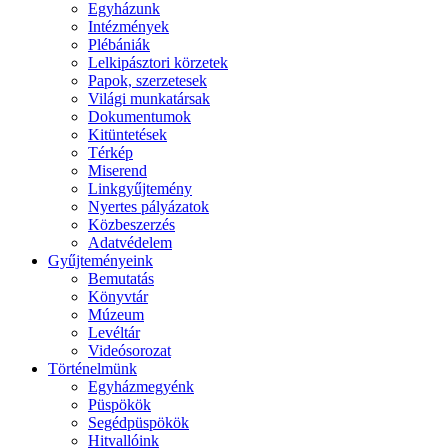
Egyházunk
Intézmények
Plébániák
Lelkipásztori körzetek
Papok, szerzetesek
Világi munkatársak
Dokumentumok
Kitüntetések
Térkép
Miserend
Linkgyűjtemény
Nyertes pályázatok
Közbeszerzés
Adatvédelem
Gyűjteményeink
Bemutatás
Könyvtár
Múzeum
Levéltár
Videósorozat
Történelmünk
Egyházmegyénk
Püspökök
Segédpüspökök
Hitvallóink