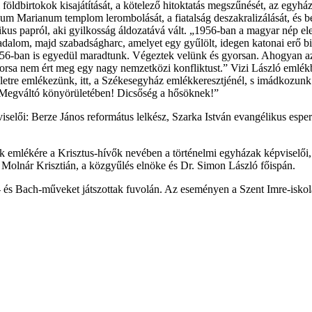
öldbirtokok kisajátítását, a kötelező hitoktatás megszűnését, az egyhá
gnum Marianum templom lerombolását, a fiatalság deszakralizálását, é
likus papról, aki gyilkosság áldozatává vált. „1956-ban a magyar nép el
adalom, majd szabadságharc, amelyet egy gyűlölt, idegen katonai erő biz
1956-ban is egyedül maradtunk. Végeztek velünk és gyorsan. Ahogyan az
orsa nem ért meg egy nagy nemzetközi konfliktust.” Vizi László emlé
 életre emlékezünk, itt, a Székesegyház emlékkeresztjénél, s imádkozunk
 Megváltó könyörületében! Dicsőség a hősöknek!”
elői: Berze János református lelkész, Szarka István evangélikus espere
 emlékére a Krisztus-hívők nevében a történelmi egyházak képviselői, 
 Molnár Krisztián, a közgyűlés elnöke és Dr. Simon László főispán.
- és Bach-műveket játszottak fuvolán. Az eseményen a Szent Imre-iskol