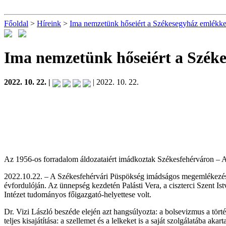
Főoldal
>
Híreink
>
Ima nemzetünk hőseiért a Székesegyház emlékker
Ima nemzetünk hőseiért a Széke
2022. 10. 22. |
| 2022. 10. 22.
Az 1956-os forradalom áldozataiért imádkoztak Székesfehérváron – A
2022.10.22. – A Székesfehérvári Püspökség imádságos megemlékezést 
évfordulóján. Az ünnepség kezdetén Palásti Vera, a ciszterci Szent I
Intézet tudományos főigazgató-helyettese volt.
Dr. Vizi László beszéde elején azt hangsúlyozta: a bolsevizmus a törté
teljes kisajátítása: a szellemet és a lelkeket is a saját szolgálatába ak