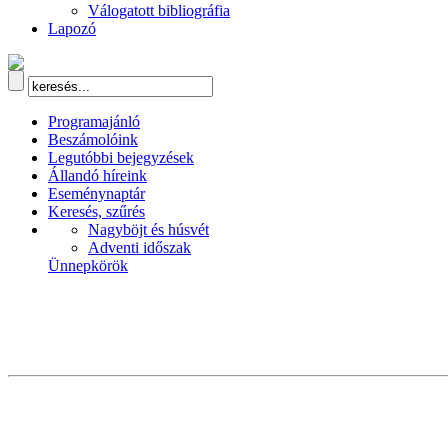
Válogatott bibliográfia
Lapozó
Programajánló
Beszámolóink
Legutóbbi bejegyzések
Állandó híreink
Eseménynaptár
Keresés, szűrés
Nagyböjt és húsvét
Adventi időszak
Ünnepkörök