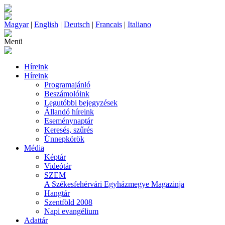
Magyar
|
English
|
Deutsch
|
Francais
|
Italiano
Menü
Híreink
Híreink
Programajánló
Beszámolóink
Legutóbbi bejegyzések
Állandó híreink
Eseménynaptár
Keresés, szűrés
Ünnepkörök
Média
Képtár
Videótár
SZEM
A Székesfehérvári Egyházmegye Magazinja
Hangtár
Szentföld 2008
Napi evangélium
Adattár