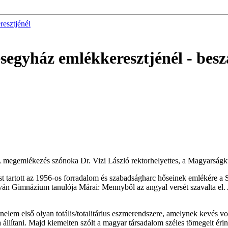
esztjénél
segyház emlékkeresztjénél
- bes
 megemlékezés szónoka Dr. Vizi László rektorhelyettes, a Magyarságkut
tartott az 1956-os forradalom és szabadságharc hőseinek emlékére a S
stván Gimnázium tanulója Márai: Mennyből az angyal versét szavalta el
nelem első olyan totális/totalitárius eszmerendszere, amelynek kevés vo
arta állítani. Majd kiemelten szólt a magyar társadalom széles tömegeit ér