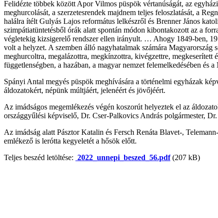
Felidézte többek között Apor Vilmos püspök vértanúságát, az egyházi f
meghurcolását, a szerzetesrendek majdnem teljes feloszlatását, a Re
halálra ítélt Gulyás Lajos református lelkészről és Brenner János kato
szimpátiatüntetésből órák alatt spontán módon kibontakozott az a forr
végletekig kizsigerelő rendszer ellen irányult. … Ahogy 1849-ben, 
volt a helyzet. A szemben álló nagyhatalmak számára Magyarország s
meghurcoltra, megalázottra, megkínzottra, kivégzettre, megkeserített
függetlenségben, a hazában, a magyar nemzet felemelkedésében és a
Spányi Antal megyés püspök meghívására a történelmi egyházak képvis
áldozatokért, népünk múltjáért, jelenéért és jövőjéért.
Az imádságos megemlékezés végén koszorút helyeztek el az áldozatok
országgyűlési képviselő, Dr. Cser-Palkovics András polgármester, Dr.
Az imádság alatt Pásztor Katalin és Fersch Renáta Blavet-, Telemann
emlékező is lerótta kegyeletét a hősök előtt.
Teljes beszéd letöltése:
2022_unnepi_beszed_56.pdf
(207 kB)