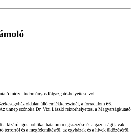
zámoló
ató Intézet tudományos főigazgató-helyettese volt
zékesegyház oldalán álló emlékkeresztnél, a forradalom 66.
. Az ünnep szónoka Dr. Vizi László rektorhelyettes, a Magyarságkutató
lt a kizárólagos politikai hatalom megszerzése és a gazdasági javak
intő terrorról és a megfélemlítésről, az egyházak és a hívek üldözéséről.