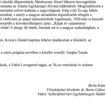
zi iskolák államosítását, Mindszenty József bíboros hercegprímás
s bemutatta az Állami Egyházügyi Hivatal működését. Megemlékezett a
ementáris erővel kiáltotta a nagyvilágnak: Elég volt! És egy békés
tosított, s amely a magyar társadalom legszélesebb rétegeit a
t 1849-ben az angol miniszterelnök fogalmazta. 1956-ban is hasonló
kbeszédét a következőképpen zárta: „Rájuk és valamennyi
 értük! S ahogy ők hittek, hiszünk mi is a magyar szabadságban, a
s, Kovács Dániel baptista lelkész imádkoztak a hősökért, az
a város polgárai nevében a közélet vezetői: Vargha Tamás
ások, a Vitézi Lovagrend tagjai, az 56-os veteránok és számos
Berta Kata
Fényképeket készítette dr. Berta Gábor
Videó: Székesfehérvári Egyházmegyei Stúdió