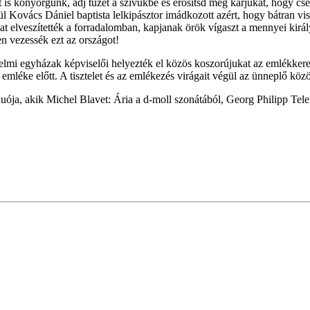
rt is könyörgünk, adj tüzet a szívükbe és erősítsd meg karjukat, hogy cs
ül Kovács Dániel baptista lelkipásztor imádkozott azért, hogy bátran vi
kat elveszítették a forradalomban, kapjanak örök vígaszt a mennyei kir
en vezessék ezt az országot!
mi egyházak képviselői helyezték el közös koszorújukat az emlékkeresz
 emléke előtt. A tisztelet és az emlékezés virágait végül az ünneplő köz
ója, akik Michel Blavet: Ária a d-moll szonátából, Georg Philipp Tele