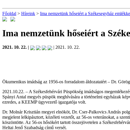
Főoldal
>
Híreink
>
Ima nemzetünk hőseiért a Székesegyház emlékker
Ima nemzetünk hőseiért a Széke
2021. 10. 22. |
| 2021. 10. 22.
Ökumenikus imádság az 1956-os forradalom áldozataiért – Dr. Görög
2021.10.22. – A Székesfehérvári Püspökség imádságos megemlékezést t
Spányi Antal megyés püspök meghívására a történelmi egyházak képvis
ezredes, a KEEMP ügyvezető igazgatója volt.
Dr. Molnár Krisztián megyei elnököt, Dr. Cser-Palkovics András polg
megjelent lelkipásztort, közéleti vezetőt, az 56-os veteránokat, a sz
köszöntötte. Az 56-os hősökért tartott összejövetelen a Székesfehérv
Heltai Jenő Szabadság című versét.