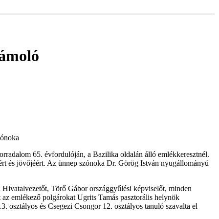
zámoló
zónoka
radalom 65. évfordulóján, a Bazilika oldalán álló emlékkeresztnél.
éért és jövőjéért. Az ünnep szónoka Dr. Görög István nyugállományú
 Hivatalvezetőt, Törő Gábor országgyűlési képviselőt, minden
nt az emlékező polgárokat Ugrits Tamás pasztorális helynök
3. osztályos és Csegezi Csongor 12. osztályos tanuló szavalta el