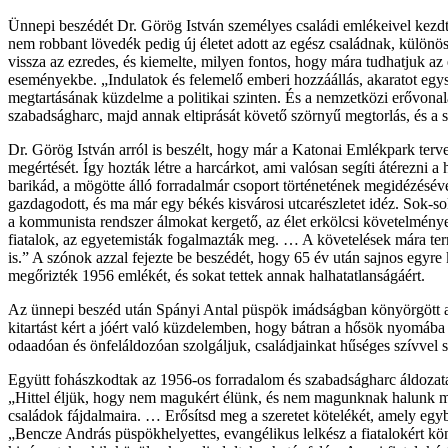
Ünnepi beszédét Dr. Görög István személyes családi emlékeivel kezdte
nem robbant lövedék pedig új életet adott az egész családnak, különös
vissza az ezredes, és kiemelte, milyen fontos, hogy mára tudhatjuk az
eseményekbe. „Indulatok és felemelő emberi hozzáállás, akaratot egy
megtartásának küzdelme a politikai szinten. És a nemzetközi erővonal
szabadságharc, majd annak eltiprását követő szörnyű megtorlás, és a s
Dr. Görög István arról is beszélt, hogy már a Katonai Emlékpark terv
megértését. Így hozták létre a harcárkot, ami valósan segíti átérezni
barikád, a mögötte álló forradalmár csoport történetének megidézésév
gazdagodott, és ma már egy békés kisvárosi utcarészletet idéz. Sok
a kommunista rendszer álmokat kergető, az élet erkölcsi követelmény
fiatalok, az egyetemisták fogalmazták meg. … A követelések mára termé
is.” A szónok azzal fejezte be beszédét, hogy 65 év után sajnos egyr
megőrizték 1956 emlékét, és sokat tettek annak halhatatlanságáért.
Az ünnepi beszéd után Spányi Antal püspök imádságban könyörgött azo
kitartást kért a jóért való küzdelemben, hogy bátran a hősök nyomába l
odaadóan és önfeláldozóan szolgáljuk, családjainkat hűséges szívvel s
Együtt fohászkodtak az 1956-os forradalom és szabadságharc áldozatai
„Hittel éljük, hogy nem magukért élünk, és nem magunknak halunk 
családok fájdalmaira. … Erősítsd meg a szeretet kötelékét, amely eg
„Bencze András püspökhelyettes, evangélikus lelkész a fiatalokért kö