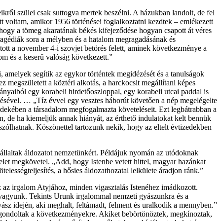
kről szülei csak suttogva mertek beszélni. A házukban landolt, de fel
tt voltam, amikor 1956 történései foglalkoztatni kezdtek – emlékezett
s, hogy a tömeg akaratának békés kifejeződése hogyan csapott át véres
tragédiák sora a mélyben és a hatalom megragadásának és
tott a november 4-i szovjet betörés felett, aminek következménye a
lom és a keserű valóság következett.”
, amelyek segítik az egykor történtek megidézését és a tanulságok
 megszületett a köztéri alkotás, a harckocsit megállítani képes
nyaiból egy korabeli hirdetőoszloppal, egy korabeli utcai paddal is
ésével. … „Tíz évvel egy vesztes háborút követően a nép megelégelte
rdekében a társadalom megfogalmazta követeléseit. Ezt legbátrabban a
n, de ha kiemeljük annak hiányát, az érthető indulatokat kelt bennük
zólhatnak. Köszönettel tartozunk nekik, hogy az eltelt évtizedekben
vállaltak áldozatot nemzetünkért. Példájuk nyomán az utódoknak
telet megkövetel. „Add, hogy Istenbe vetett hittel, magyar hazánkat
lességteljesítés, a hősies áldozathozatal lelkülete áradjon ránk.”
z az irgalom Atyjához, minden vigasztalás Istenéhez imádkozott.
agyunk. Tekints Urunk irgalommal nemzeti gyászunkra és a
sz idején, aki meghalt, feltámadt, felment és uralkodik a mennyben.”
nem gondoltak a következményekre. Akiket bebörtönöztek, megkínoztak,