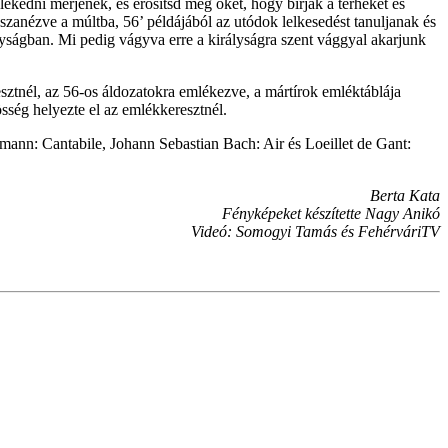
elekedni merjenek, és erősítsd meg őket, hogy bírják a terheket és
sszanézve a múltba, 56’ példájából az utódok lelkesedést tanuljanak és
ályságban. Mi pedig vágyva erre a királyságra szent vággyal akarjunk
tnél, az 56-os áldozatokra emlékezve, a mártírok emléktáblája
össég helyezte el az emlékkeresztnél.
mann: Cantabile, Johann Sebastian Bach: Air és Loeillet de Gant:
Berta Kata
Fényképeket készítette Nagy Anikó
Videó: Somogyi Tamás és FehérváriTV