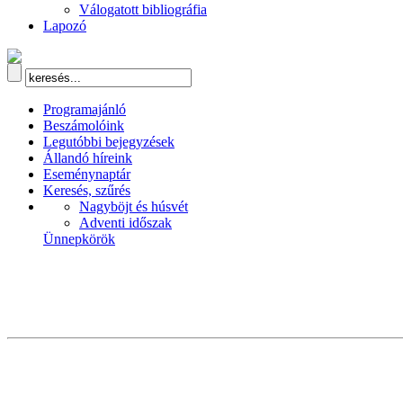
Válogatott bibliográfia
Lapozó
Programajánló
Beszámolóink
Legutóbbi bejegyzések
Állandó híreink
Eseménynaptár
Keresés, szűrés
Nagyböjt és húsvét
Adventi időszak
Ünnepkörök