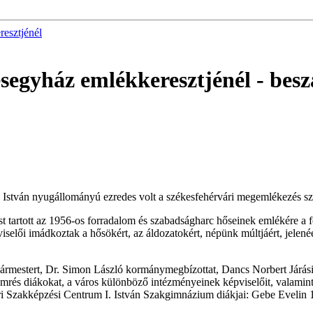
esztjénél
segyház emlékkeresztjénél
- bes
 István nyugállományú ezredes volt a székesfehérvári megemlékezés s
artott az 1956-os forradalom és szabadságharc hőseinek emlékére a for
elői imádkoztak a hősökért, az áldozatokért, népünk múltjáért, jelen
ármestert, Dr. Simon László kormánymegbízottat, Dancs Norbert Járási
entimrés diákokat, a város különböző intézményeinek képviselőit, valami
ári Szakképzési Centrum I. István Szakgimnázium diákjai: Gebe Evelin 1