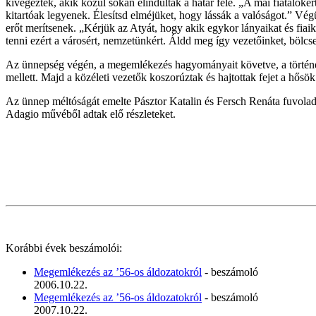
kivégeztek, akik közül sokan elindultak a határ felé. „A mai fiataloké
kitartóak legyenek. Élesítsd elméjüket, hogy lássák a valóságot.” Vég
erőt merítsenek. „Kérjük az Atyát, hogy akik egykor lányaikat és fiai
tenni ezért a városért, nemzetünkért. Áldd meg így vezetőinket, bölcs
Az ünnepség végén, a megemlékezés hagyományait követve, a történel
mellett. Majd a közéleti vezetők koszorúztak és hajtottak fejet a hősök
Az ünnep méltóságát emelte Pásztor Katalin és Fersch Renáta fuvoladu
Adagio művéből adtak elő részleteket.
Korábbi évek beszámolói:
Megemlékezés az ’56-os áldozatokról
- beszámoló
2006.10.22.
Megemlékezés az ’56-os áldozatokról
- beszámoló
2007.10.22.