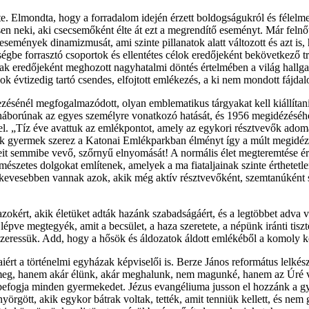
. Elmondta, hogy a forradalom idején érzett boldogságukról és félelmei
en neki, aki csecsemőként élte át ezt a megrendítő eseményt. Már felnő
 események dinamizmusát, ami szinte pillanatok alatt változott és azt i
ségbe forrasztó csoportok és ellentétes célok eredőjeként bekövetkező 
ak eredőjeként meghozott nagyhatalmi döntés értelmében a világ hallga
ok évtizedig tartó csendes, elfojtott emlékezés, a ki nem mondott fájda
ezésénél megfogalmazódott, olyan emblematikus tárgyakat kell kiállítani
 a háborúnak az egyes személyre vonatkozó hatását, és 1956 megidézéséhez
el. „Tíz éve avattuk az emlékpontot, amely az egykori résztvevők adomá
-sok gyermek szerez a Katonai Emlékparkban élményt így a múlt megidéz
eit semmibe vevő, szőrnyű elnyomását! A normális élet megteremtése é
szetes dolgokat említenek, amelyek a ma fiataljainak szinte érthetetle
e kevesebben vannak azok, akik még aktív résztvevőként, szemtanúként s
kért, akik életüket adták hazánk szabadságáért, és a legtöbbet adva 
épve megtegyék, amit a becsület, a haza szeretete, a népünk iránti tisz
zeressük. Add, hogy a hősök és áldozatok áldott emlékéből a komoly köte
ért a történelmi egyházak képviselői is. Berze János református lelkés
meg, hanem akár élünk, akár meghalunk, nem magunké, hanem az Úré v
ybefogja minden gyermekedet. Jézus evangéliuma jusson el hozzánk a gyá
nyörgött, akik egykor bátrak voltak, tették, amit tenniük kellett, és 