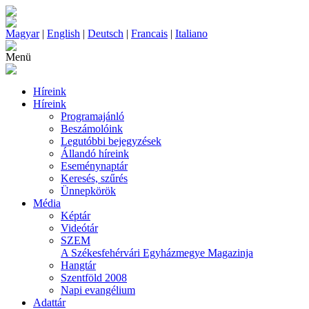
Magyar
|
English
|
Deutsch
|
Francais
|
Italiano
Menü
Híreink
Híreink
Programajánló
Beszámolóink
Legutóbbi bejegyzések
Állandó híreink
Eseménynaptár
Keresés, szűrés
Ünnepkörök
Média
Képtár
Videótár
SZEM
A Székesfehérvári Egyházmegye Magazinja
Hangtár
Szentföld 2008
Napi evangélium
Adattár