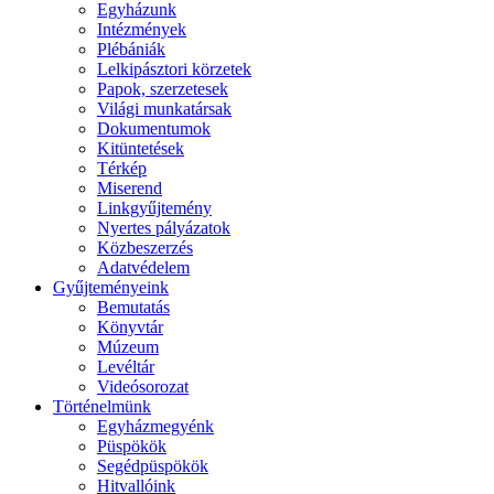
Egyházunk
Intézmények
Plébániák
Lelkipásztori körzetek
Papok, szerzetesek
Világi munkatársak
Dokumentumok
Kitüntetések
Térkép
Miserend
Linkgyűjtemény
Nyertes pályázatok
Közbeszerzés
Adatvédelem
Gyűjteményeink
Bemutatás
Könyvtár
Múzeum
Levéltár
Videósorozat
Történelmünk
Egyházmegyénk
Püspökök
Segédpüspökök
Hitvallóink