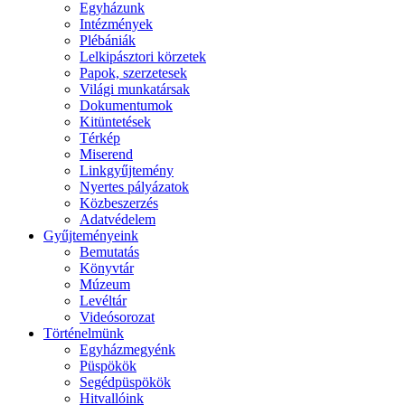
Egyházunk
Intézmények
Plébániák
Lelkipásztori körzetek
Papok, szerzetesek
Világi munkatársak
Dokumentumok
Kitüntetések
Térkép
Miserend
Linkgyűjtemény
Nyertes pályázatok
Közbeszerzés
Adatvédelem
Gyűjteményeink
Bemutatás
Könyvtár
Múzeum
Levéltár
Videósorozat
Történelmünk
Egyházmegyénk
Püspökök
Segédpüspökök
Hitvallóink