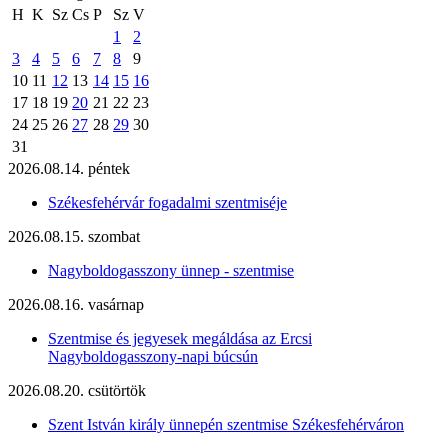
H
K
Sz
Cs
P
Sz
V
1
2
3
4
5
6
7
8
9
10
11
12
13
14
15
16
17
18
19
20
21
22
23
24
25
26
27
28
29
30
31
2026.08.14. péntek
Székesfehérvár fogadalmi szentmiséje
2026.08.15. szombat
Nagyboldogasszony ünnep - szentmise
2026.08.16. vasárnap
Szentmise és jegyesek megáldása az Ercsi
Nagyboldogasszony-napi búcsún
2026.08.20. csütörtök
Szent István király ünnepén szentmise Székesfehérváron