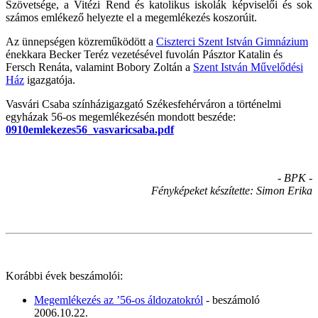
Szövetsége, a Vitézi Rend és katolikus iskolák képviselői és sok
számos emlékező helyezte el a megemlékezés koszorúit.
Az ünnepségen közreműködött a
Ciszterci Szent István Gimnázium
énekkara Becker Teréz vezetésével fuvolán Pásztor Katalin és
Fersch Renáta, valamint Bobory Zoltán a
Szent István Művelődési
Ház
igazgatója.
Vasvári Csaba színházigazgató Székesfehérváron a történelmi
egyházak 56-os megemlékezésén mondott beszéde:
0910emlekezes56_vasvaricsaba.pdf
- BPK -
Fényképeket készítette: Simon Erika
Korábbi évek beszámolói:
Megemlékezés az ’56-os áldozatokról
- beszámoló
2006.10.22.