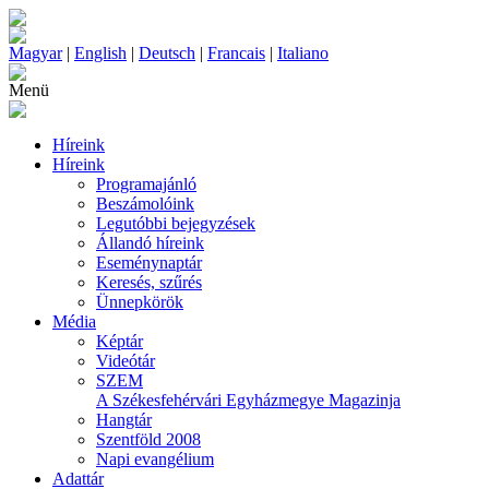
Magyar
|
English
|
Deutsch
|
Francais
|
Italiano
Menü
Híreink
Híreink
Programajánló
Beszámolóink
Legutóbbi bejegyzések
Állandó híreink
Eseménynaptár
Keresés, szűrés
Ünnepkörök
Média
Képtár
Videótár
SZEM
A Székesfehérvári Egyházmegye Magazinja
Hangtár
Szentföld 2008
Napi evangélium
Adattár