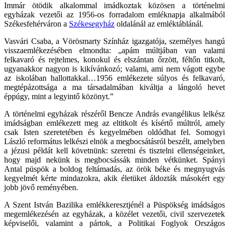
Immár ötödik alkalommal imádkoztak közösen a történelmi
egyházak vezetői az 1956-os forradalom emléknapja alkalmából
Székesfehérváron a
Székesegyház
oldalánál az emléktáblánál.
Vasvári Csaba, a Vörösmarty Színház igazgatója, személyes hangú
visszaemlékezésében elmondta: „apám múltjában van valami
felkavaró és rejtelmes, konokul és elszántan őrzött, féltőn titkolt,
ugyanakkor nagyon is kikívánkozó; valami, ami nem vágott egybe
az iskolában hallottakkal…1956 emlékezete súlyos és felkavaró,
megtépázottsága a ma társadalmában kiváltja a lángoló hevet
éppúgy, mint a legyintő közönyt.”
A történelmi egyházak részéről Bencze András evangélikus lelkész
imádságban emlékezett meg az eltitkolt és kísértő múltról, amely
csak Isten szeretetében és kegyelmében oldódhat fel. Somogyi
László református lelkészi elnök a megbocsátásról beszélt, amelyben
a jézusi példát kell követnünk: szeretni és tisztelni ellenségeinket,
hogy majd nekünk is megbocsássák minden vétkünket. Spányi
Antal püspök a boldog feltámadás, az örök béke és megnyugvás
kegyelmét kérte mindazokra, akik életüket áldozták másokért egy
jobb jövő reményében.
A Szent István Bazilika emlékkeresztjénél a Püspökség imádságos
megemlékezésén az egyházak, a közélet vezetői, civil szervezetek
képviselői, valamint a pártok, a Politikai Foglyok Országos