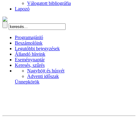
Válogatott bibliográfia
Lapozó
Programajánló
Beszámolóink
Legutóbbi bejegyzések
Állandó híreink
Eseménynaptár
Keresés, szűrés
Nagyböjt és húsvét
Adventi időszak
Ünnepkörök