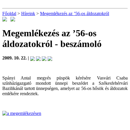
Főoldal
>
Híreink
>
Megemlékezés az ’56-os áldozatokról
Megemlékezés az ’56-os
áldozatokról
- beszámoló
2009. 10. 22. |
Spányi Antal megyés püspök kérésére Vasvári Csaba
színházigazgató mondott ünnepi beszédet a Székesfehérvári
Bazilikánál tartott ünnepségen, amelyet az 56-os hősök és áldozatok
emlékére rendeztek.