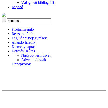
Válogatott bibliográfia
Lapozó
Programajánló
Beszámolóink
Legutóbbi bejegyzések
Állandó híreink
Eseménynaptár
Keresés, szűrés
Nagyböjt és húsvét
Adventi időszak
Ünnepkörök