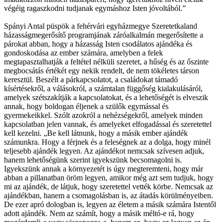
végéig ragaszkodni tudjanak egymáshoz Isten jóvoltából.”
Spányi Antal püspök a fehérvári egyházmegye Szeretetkaland
házasságmegerősítő programjának záróalkalmán megerősítette a
párokat abban, hogy a házasság Isten csodálatos ajándéka és
gondoskodása az ember számára, amelyben a felek
megtapasztalhatják a feltétel nélküli szeretet, a hűség és az őszinte
megbocsátás értékét egy nekik rendelt, de nem tökéletes társon
keresztül. Beszélt a párkapcsolatot, a családokat támadó
kísértésekről, a válásokról, a számtalan függőség kialakulásáról,
amelyek szétszakítják a kapcsolatokat, és a lehetőségét is elveszik
annak, hogy boldogan éljenek a szülők egymással és
gyermekeikkel. Szólt azokról a nehézségekről, amelyek minden
kapcsolatban jelen vannak, és amelyeket elfogadással és szeretettel
kell kezelni. „Be kell látnunk, hogy a másik ember ajándék
számunkra. Hogy a férjnek és a feleségnek az a dolga, hogy minél
teljesebb ajándék legyen. Az ajándékot nemcsak szívesen adjuk,
hanem lehetőségünk szerint igyekszünk becsomagolni is.
Igyekszünk annak a környezetét is úgy megteremteni, hogy már
abban a pillanatban öröm legyen, amikor még azt sem tudjuk, hogy
mi az ajándék, de látjuk, hogy szeretettel vették körbe. Nemcsak az
ajándékban, hanem a csomagolásban is, az átadás körülményeiben.
De ezer apró dologban is, legyen az életem a másik számára Istentől
adott ajándék. Nem az számít, hogy a másik méltó-e rá, hogy