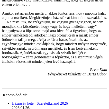
megérdemli-e vagy viszonozza-e, hanem az, hogy ez legyen az én
életem értelme. …
Amikor ezt az ember megérti, akkor fontos lesz, hogy naponta hálát
adjon a másikért. Megköszönje a házastársát kimondott szavakkal is.
… Ne restelljük, ne szégyelljük, ne vegyük gyengeségnek, hanem
mondjuk ki a köszönetet, hogy vagy és hogy mellettem vagy” –
hangsúlyozta a főpásztor, majd arra hívta fel a figyelmet, hogy az
ember természetéből adódóan igazi örömét csak a másik ember
örömében találja meg. „Adja az Úr a házastársaknak, az
egyházmegye minden családjának, hogy mindezt mélyen megértsék,
szívükbe zárják, napról napra megéljék, és Isten kegyelmeként
hordozzák. Ajándékozzák egymásnak szívük békéjét és
boldogságát” – zárta gondolatait a főpásztor, és a szentmise végén
áldásban részesített minden jelen levő házaspárt.
Berta Kata
Fényképeket készítette dr. Berta Gábor
Kapcsolódó hír:
Házasság hete - Szeretetkaland 2026
2026.01.26.