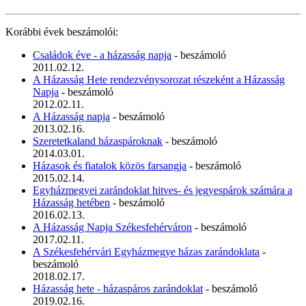
Korábbi évek beszámolói:
Családok éve - a házasság napja
- beszámoló
2011.02.12.
A Házasság Hete rendezvénysorozat részeként a Házasság
Napja
- beszámoló
2012.02.11.
A Házasság napja
- beszámoló
2013.02.16.
Szeretetkaland házaspároknak
- beszámoló
2014.03.01.
Házasok és fiatalok közös farsangja
- beszámoló
2015.02.14.
Egyházmegyei zarándoklat hitves- és jegyespárok számára a
Házasság hetében
- beszámoló
2016.02.13.
A Házasság Napja Székesfehérváron
- beszámoló
2017.02.11.
A Székesfehérvári Egyházmegye házas zarándoklata
-
beszámoló
2018.02.17.
Házasság hete - házaspáros zarándoklat
- beszámoló
2019.02.16.