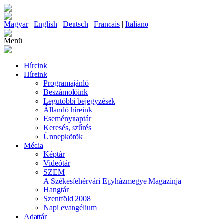
Magyar
|
English
|
Deutsch
|
Francais
|
Italiano
Menü
Híreink
Híreink
Programajánló
Beszámolóink
Legutóbbi bejegyzések
Állandó híreink
Eseménynaptár
Keresés, szűrés
Ünnepkörök
Média
Képtár
Videótár
SZEM
A Székesfehérvári Egyházmegye Magazinja
Hangtár
Szentföld 2008
Napi evangélium
Adattár