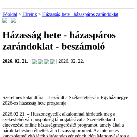
Főoldal
>
Híreink
>
Házasság hete - házaspáros zarándoklat
Házasság hete - házaspáros
zarándoklat
- beszámoló
2026. 02. 21. |
| 2026. 02. 22.
Szerelmes kalandtúra – Lezárult a Székesfehérvári Egyházmegye
2026-os házasság hete programja
2026.02.21. – Huszonegyedik alkalommal hirdették meg a
székesfehérvári püspökség támogatásával a Szeretetkaland
elnevezésű online házasságmegerősítő programot, amely által a
párok kettesben élhették át a házasság örömeit. Az internetes
kapcsolatmélyítő játék zárórendezvényének idén Martonvásáron a