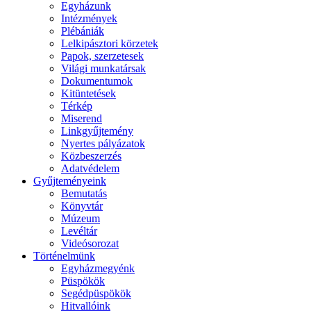
Egyházunk
Intézmények
Plébániák
Lelkipásztori körzetek
Papok, szerzetesek
Világi munkatársak
Dokumentumok
Kitüntetések
Térkép
Miserend
Linkgyűjtemény
Nyertes pályázatok
Közbeszerzés
Adatvédelem
Gyűjteményeink
Bemutatás
Könyvtár
Múzeum
Levéltár
Videósorozat
Történelmünk
Egyházmegyénk
Püspökök
Segédpüspökök
Hitvallóink