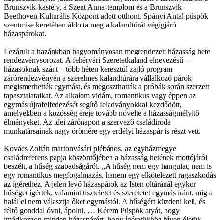
Brunszvik-kastély, a Szent Anna-templom és a Brunszvik–
Beethoven Kulturális Központ adott otthont. Spányi Antal püspök
szentmise keretében áldotta meg a kalandtúrát végigjáró
házaspárokat.
Lezárult a hazánkban hagyományosan megrendezett házasság hete
rendezvénysorozat. A fehérvári Szeretetkaland elnevezésű –
házasoknak szánt – több héten keresztül zajló program
zárórendezvényén a szerelmes kalandtúrára vállalkozó párok
megismerhették egymást, és megoszthatták a próbák során szerzett
tapasztalataikat. Az alkalom vidám, romantikus vagy éppen az
egymás újrafelfedezését segítő feladványokkal kezdődött,
amelyekben a közösség ereje tovább növelte a házasságmélyítő
élményeket. Az idei zárónapon a szervező családiroda
munkatársainak nagy örömére egy erdélyi házaspár is részt vett.
Kovács Zoltán martonvásári plébános, az egyházmegye
családreferens papja köszöntőjében a házasság hetének mottójáról
beszélt, a hűség szabadságáról. „A hűség nem egy hangulat, nem is
egy romantikus megfogalmazás, hanem egy elkötelezett ragaszkodás
az ígérethez. A jelen levő házaspárok az Isten oltáránál egykor
hűséget ígértek, valamint tiszteletet és szeretetet egymás iránt, míg a
halál el nem választja őket egymástól. A hűségért küzdeni kell, és
féltő gonddal óvni, ápolni. … Kérem Püspök atyát, hogy
imádkozzon minden házaspárért, hogy ígéretükhöz híven életük