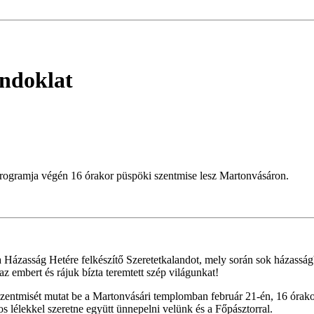
ándoklat
ogramja végén 16 órakor püspöki szentmise lesz Martonvásáron.
ázasság Hetére felkészítő Szeretetkalandot, mely során sok házasságb
az embert és rájuk bízta teremtett szép világunkat!
szentmisét mutat be a Martonvásári templomban február 21-én, 16 órak
s lélekkel szeretne együtt ünnepelni velünk és a Főpásztorral.