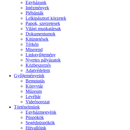
Egyházunk
Intézmények
Plébániák
Lelkipásztori körzetek
Papok, szerzetesek
Világi munkatársak
Dokumentumok
Kitüntetések
Térkép
Miserend
Linkgyűjtemény
Nyertes pályázatok
Közbeszerzés
Adatvédelem
Gyűjteményeink
Bemutatás
Könyvtár
Múzeum
Levéltár
Videósorozat
Történelmünk
Egyházmegyénk
Püspökök
Segédpüspökök
Hitvallóink