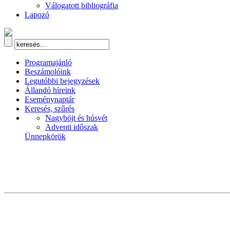
Válogatott bibliográfia
Lapozó
Programajánló
Beszámolóink
Legutóbbi bejegyzések
Állandó híreink
Eseménynaptár
Keresés, szűrés
Nagyböjt és húsvét
Adventi időszak
Ünnepkörök