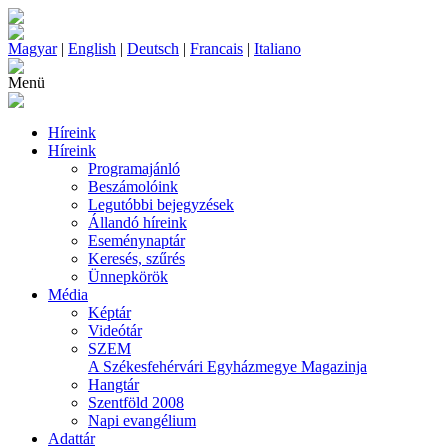
Magyar
|
English
|
Deutsch
|
Francais
|
Italiano
Menü
Híreink
Híreink
Programajánló
Beszámolóink
Legutóbbi bejegyzések
Állandó híreink
Eseménynaptár
Keresés, szűrés
Ünnepkörök
Média
Képtár
Videótár
SZEM
A Székesfehérvári Egyházmegye Magazinja
Hangtár
Szentföld 2008
Napi evangélium
Adattár