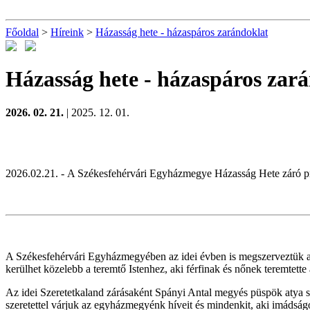
Főoldal
>
Híreink
>
Házasság hete - házaspáros zarándoklat
Házasság hete - házaspáros zar
2026. 02. 21.
| 2025. 12. 01.
2026.02.21. - A Székesfehérvári Egyházmegye Házasság Hete záró pr
A Székesfehérvári Egyházmegyében az idei évben is megszerveztük a H
kerülhet közelebb a teremtő Istenhez, aki férfinak és nőnek teremtette 
Az idei Szeretetkaland zárásaként Spányi Antal megyés püspök atya 
szeretettel várjuk az egyházmegyénk híveit és mindenkit, aki imádságo