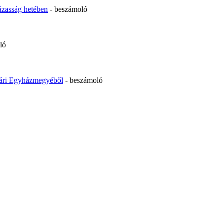
ázasság hetében
- beszámoló
ló
vári Egyházmegyéből
- beszámoló