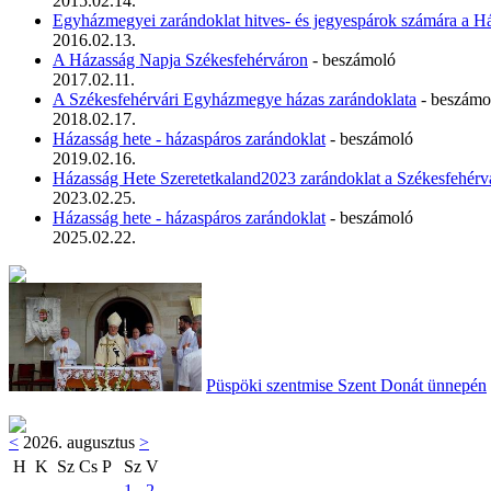
2015.02.14.
Egyházmegyei zarándoklat hitves- és jegyespárok számára a H
2016.02.13.
A Házasság Napja Székesfehérváron
- beszámoló
2017.02.11.
A Székesfehérvári Egyházmegye házas zarándoklata
- beszámo
2018.02.17.
Házasság hete - házaspáros zarándoklat
- beszámoló
2019.02.16.
Házasság Hete Szeretetkaland2023 zarándoklat a Székesfehér
2023.02.25.
Házasság hete - házaspáros zarándoklat
- beszámoló
2025.02.22.
Püspöki szentmise Szent Donát ünnepén
<
2026. augusztus
>
H
K
Sz
Cs
P
Sz
V
1
2