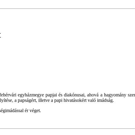
t
ehérvári egyházmegye papjai és diakónusai, ahová a hagyomány szerint
ítése, a papságért, illetve a papi hivatásokért való imádság.
ségimádással ér véget.