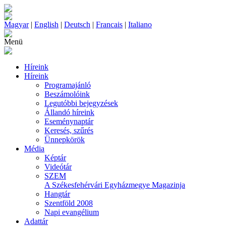
Magyar
|
English
|
Deutsch
|
Francais
|
Italiano
Menü
Híreink
Híreink
Programajánló
Beszámolóink
Legutóbbi bejegyzések
Állandó híreink
Eseménynaptár
Keresés, szűrés
Ünnepkörök
Média
Képtár
Videótár
SZEM
A Székesfehérvári Egyházmegye Magazinja
Hangtár
Szentföld 2008
Napi evangélium
Adattár