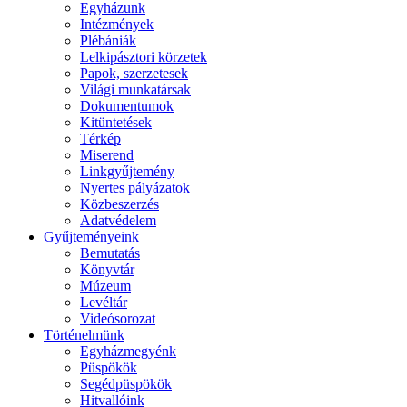
Egyházunk
Intézmények
Plébániák
Lelkipásztori körzetek
Papok, szerzetesek
Világi munkatársak
Dokumentumok
Kitüntetések
Térkép
Miserend
Linkgyűjtemény
Nyertes pályázatok
Közbeszerzés
Adatvédelem
Gyűjteményeink
Bemutatás
Könyvtár
Múzeum
Levéltár
Videósorozat
Történelmünk
Egyházmegyénk
Püspökök
Segédpüspökök
Hitvallóink