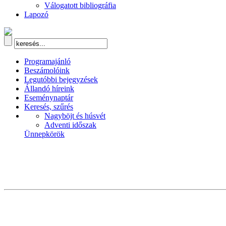
Válogatott bibliográfia
Lapozó
Programajánló
Beszámolóink
Legutóbbi bejegyzések
Állandó híreink
Eseménynaptár
Keresés, szűrés
Nagyböjt és húsvét
Adventi időszak
Ünnepkörök