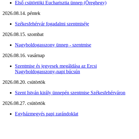
Első csütörtöki Eucharisztia ünnep (Öreghegy)
2026.08.14. péntek
Székesfehérvár fogadalmi szentmiséje
2026.08.15. szombat
Nagyboldogasszony ünnep - szentmise
2026.08.16. vasárnap
Szentmise és jegyesek megáldása az Ercsi
Nagyboldogasszony-napi búcsún
2026.08.20. csütörtök
Szent István király ünnepén szentmise Székesfehérváron
2026.08.27. csütörtök
Egyházmegyés papi zarándoklat