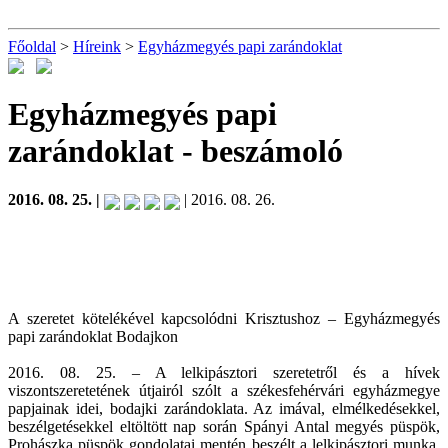
Főoldal
>
Híreink
>
Egyházmegyés papi zarándoklat
Egyházmegyés papi
zarándoklat
- beszámoló
2016. 08. 25. |
| 2016. 08. 26.
A szeretet kötelékével kapcsolódni Krisztushoz – Egyházmegyés
papi zarándoklat Bodajkon
2016. 08. 25. – A lelkipásztori szeretetről és a hívek
viszontszeretetének útjairól szólt a székesfehérvári egyházmegye
papjainak idei, bodajki zarándoklata. Az imával, elmélkedésekkel,
beszélgetésekkel eltöltött nap során Spányi Antal megyés püspök,
Prohászka püspök gondolatai mentén beszélt a lelkipásztori munka,