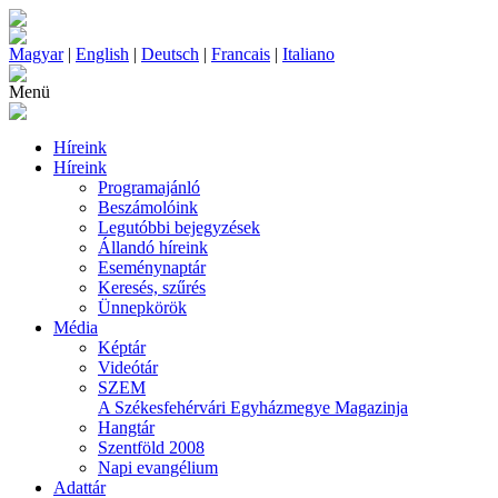
Magyar
|
English
|
Deutsch
|
Francais
|
Italiano
Menü
Híreink
Híreink
Programajánló
Beszámolóink
Legutóbbi bejegyzések
Állandó híreink
Eseménynaptár
Keresés, szűrés
Ünnepkörök
Média
Képtár
Videótár
SZEM
A Székesfehérvári Egyházmegye Magazinja
Hangtár
Szentföld 2008
Napi evangélium
Adattár