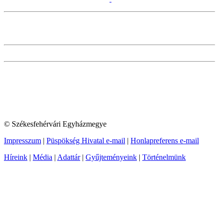
© Székesfehérvári Egyházmegye
Impresszum
|
Püspökség Hivatal e-mail
|
Honlapreferens e-mail
Híreink
|
Média
|
Adattár
|
Gyűjteményeink
|
Történelmünk