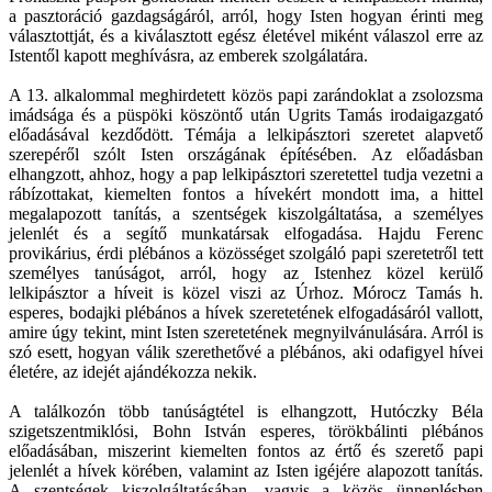
a pasztoráció gazdagságáról, arról, hogy Isten hogyan érinti meg
választottját, és a kiválasztott egész életével miként válaszol erre az
Istentől kapott meghívásra, az emberek szolgálatára.
A 13. alkalommal meghirdetett közös papi zarándoklat a zsolozsma
imádsága és a püspöki köszöntő után Ugrits Tamás irodaigazgató
előadásával kezdődött. Témája a lelkipásztori szeretet alapvető
szerepéről szólt Isten országának építésében. Az előadásban
elhangzott, ahhoz, hogy a pap lelkipásztori szeretettel tudja vezetni a
rábízottakat, kiemelten fontos a hívekért mondott ima, a hittel
megalapozott tanítás, a szentségek kiszolgáltatása, a személyes
jelenlét és a segítő munkatársak elfogadása. Hajdu Ferenc
provikárius, érdi plébános a közösséget szolgáló papi szeretetről tett
személyes tanúságot, arról, hogy az Istenhez közel kerülő
lelkipásztor a híveit is közel viszi az Úrhoz. Mórocz Tamás h.
esperes, bodajki plébános a hívek szeretetének elfogadásáról vallott,
amire úgy tekint, mint Isten szeretetének megnyilvánulására. Arról is
szó esett, hogyan válik szerethetővé a plébános, aki odafigyel hívei
életére, az idejét ajándékozza nekik.
A találkozón több tanúságtétel is elhangzott, Hutóczky Béla
szigetszentmiklósi, Bohn István esperes, törökbálinti plébános
előadásában, miszerint kiemelten fontos az értő és szerető papi
jelenlét a hívek körében, valamint az Isten igéjére alapozott tanítás.
A szentségek kiszolgáltatásában, vagyis a közös ünneplésben