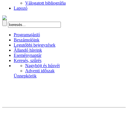
Válogatott bibliográfia
Lapozó
Programajánló
Beszámolóink
Legutóbbi bejegyzések
Állandó híreink
Eseménynaptár
Keresés, szűrés
Nagyböjt és húsvét
Adventi időszak
Ünnepkörök