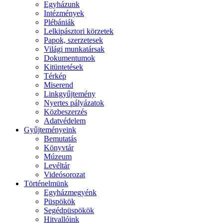
Egyházunk
Intézmények
Plébániák
Lelkipásztori körzetek
Papok, szerzetesek
Világi munkatársak
Dokumentumok
Kitüntetések
Térkép
Miserend
Linkgyűjtemény
Nyertes pályázatok
Közbeszerzés
Adatvédelem
Gyűjteményeink
Bemutatás
Könyvtár
Múzeum
Levéltár
Videósorozat
Történelmünk
Egyházmegyénk
Püspökök
Segédpüspökök
Hitvallóink