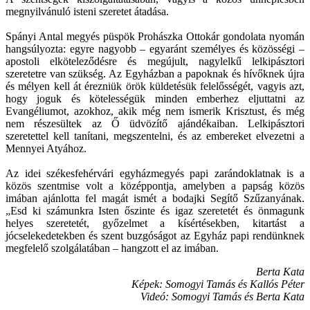
megnyilvánuló isteni szeretet átadása.
Spányi Antal megyés püspök Prohászka Ottokár gondolata nyomán
hangsúlyozta: egyre nagyobb – egyaránt személyes és közösségi –
apostoli elköteleződésre és megújult, nagylelkű lelkipásztori
szeretetre van szükség. Az Egyházban a papoknak és hívőknek újra
és mélyen kell át érezniük örök küldetésük felelősségét, vagyis azt,
hogy joguk és kötelességük minden emberhez eljuttatni az
Evangéliumot, azokhoz, akik még nem ismerik Krisztust, és még
nem részesültek az Ő üdvözítő ajándékaiban. Lelkipásztori
szeretettel kell tanítani, megszentelni, és az embereket elvezetni a
Mennyei Atyához.
Az idei székesfehérvári egyházmegyés papi zarándoklatnak is a
közös szentmise volt a középpontja, amelyben a papság közös
imában ajánlotta fel magát ismét a bodajki Segítő Szűzanyának.
„Esd ki számunkra Isten őszinte és igaz szeretetét és önmagunk
helyes szeretetét, győzelmet a kísértésekben, kitartást a
jócselekedetekben és szent buzgóságot az Egyház papi rendünknek
megfelelő szolgálatában – hangzott el az imában.
Berta Kata
Képek: Somogyi Tamás és Kallós Péter
Videó: Somogyi Tamás és Berta Kata