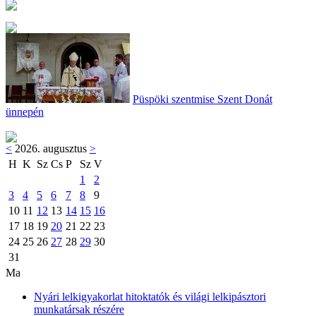
Püspöki szentmise Szent Donát
ünnepén
<
2026. augusztus
>
H
K
Sz
Cs
P
Sz
V
1
2
3
4
5
6
7
8
9
10
11
12
13
14
15
16
17
18
19
20
21
22
23
24
25
26
27
28
29
30
31
Ma
Nyári lelkigyakorlat hitoktatók és világi lelkipásztori
munkatársak részére