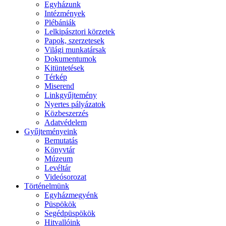
Egyházunk
Intézmények
Plébániák
Lelkipásztori körzetek
Papok, szerzetesek
Világi munkatársak
Dokumentumok
Kitüntetések
Térkép
Miserend
Linkgyűjtemény
Nyertes pályázatok
Közbeszerzés
Adatvédelem
Gyűjteményeink
Bemutatás
Könyvtár
Múzeum
Levéltár
Videósorozat
Történelmünk
Egyházmegyénk
Püspökök
Segédpüspökök
Hitvallóink