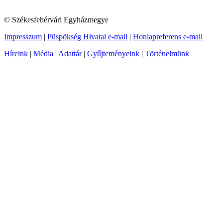
© Székesfehérvári Egyházmegye
Impresszum
|
Püspökség Hivatal e-mail
|
Honlapreferens e-mail
Híreink
|
Média
|
Adattár
|
Gyűjteményeink
|
Történelmünk