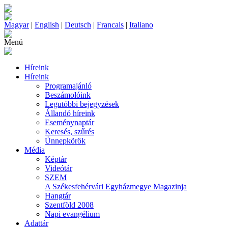
Magyar
|
English
|
Deutsch
|
Francais
|
Italiano
Menü
Híreink
Híreink
Programajánló
Beszámolóink
Legutóbbi bejegyzések
Állandó híreink
Eseménynaptár
Keresés, szűrés
Ünnepkörök
Média
Képtár
Videótár
SZEM
A Székesfehérvári Egyházmegye Magazinja
Hangtár
Szentföld 2008
Napi evangélium
Adattár