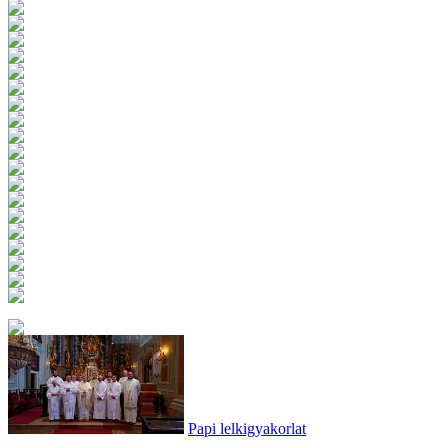
Papi lelkigyakorlat