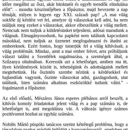
időre megállni az őszi, akár hitoktatói és egyéb teendők elindulása
előtt”. - mondta köszöntőjében a főpásztor, majd bevezette a nap
témáját, milyen is legyen egy XXI. századi pap? „A mai világ
sokféle új kérdést vet fel, amelyre új válaszokat kell adni, ha nem
találjuk meg ezeket a válaszokat, akkor elbeszélünk a világ mellett.
Nemcsak nem tudjuk a küldetésünket teljesíteni, adósai maradunk a
világnak. Elmagányosodunk, ha papként nem találunk kapcsolatot
másokkal, nem tudjuk az üzenetet megfogalmazni és átadni az
embereknek. Ezért fontos, hogy ismerjük fel a világ kihívásait, a
világ problémáit. Mindaz, amit a mai ember felvet, arra próbáljunk
választ találni a Szentlélek sugalmazása, a szentségek által, a
Szűzanya oltalmában. Keressük azt a lehetőséget, amiben ma itt,
ilyen körülmények között is, tehetségünk és adottságaink mellett
megtehetünk. Ha őszintén szembe nézünk a kérdésekkel és
hajlandóak vagyunk, őszinte válaszokat adni, gazdagodunk, utat
találunk, Isten számára alkalmas eszközökké tudunk válni.” -
fogalmazott a főpásztor.
Az első előadó, Mészáros János esperes plébános arról beszélt, a
kihívás komoly feladatokat jelent világ és a pap számára is, de
lehetőséget is, ami megoldásra vár. A változás igénye számos
pozitívumot hozhat az egyház számára.
Nobilis Márió püspöki tanácsos szerint kétrétegű probléma, hogy a
társadalom nyelve másfelé fejlődött a hagyományostól, amelyben ott