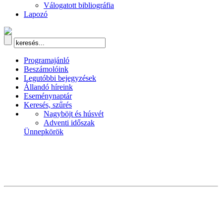
Válogatott bibliográfia
Lapozó
Programajánló
Beszámolóink
Legutóbbi bejegyzések
Állandó híreink
Eseménynaptár
Keresés, szűrés
Nagyböjt és húsvét
Adventi időszak
Ünnepkörök