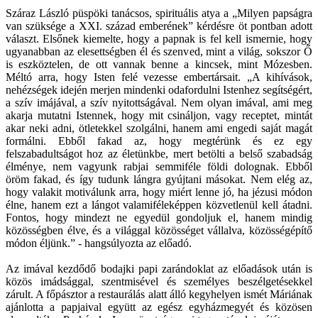
Száraz László püspöki tanácsos, spirituális atya a „Milyen papságra
van szüksége a XXI. század emberének” kérdésre öt pontban adott
választ. Elsőnek kiemelte, hogy a papnak is fel kell ismernie, hogy
ugyanabban az elesettségben él és szenved, mint a világ, sokszor Ő
is eszköztelen, de ott vannak benne a kincsek, mint Mózesben.
Méltó arra, hogy Isten felé vezesse embertársait. „A kihívások,
nehézségek idején merjen mindenki odafordulni Istenhez segítségért,
a szív imájával, a szív nyitottságával. Nem olyan imával, ami meg
akarja mutatni Istennek, hogy mit csináljon, vagy receptet, mintát
akar neki adni, ötletekkel szolgálni, hanem ami engedi saját magát
formálni. Ebből fakad az, hogy megtérünk és ez egy
felszabadultságot hoz az életünkbe, mert betölti a belső szabadság
élménye, nem vagyunk rabjai semmiféle földi dolognak. Ebből
öröm fakad, és így tudunk lángra gyújtani másokat. Nem elég az,
hogy valakit motiválunk arra, hogy miért lenne jó, ha jézusi módon
élne, hanem ezt a lángot valamiféleképpen közvetlenül kell átadni.
Fontos, hogy mindezt ne egyedül gondoljuk el, hanem mindig
közösségben élve, és a világgal közösséget vállalva, közösségépítő
módon éljünk.” - hangsúlyozta az előadó.
Az imával kezdődő bodajki papi zarándoklat az előadások után is
közös imádsággal, szentmisével és személyes beszélgetésekkel
zárult. A főpásztor a restaurálás alatt álló kegyhelyen ismét Máriának
ajánlotta a papjaival együtt az egész egyházmegyét és közösen