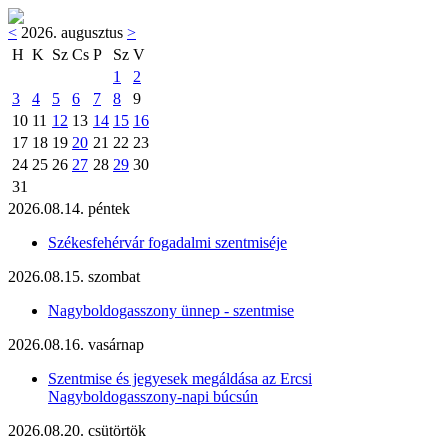
<
2026. augusztus
>
H
K
Sz
Cs
P
Sz
V
1
2
3
4
5
6
7
8
9
10
11
12
13
14
15
16
17
18
19
20
21
22
23
24
25
26
27
28
29
30
31
2026.08.14. péntek
Székesfehérvár fogadalmi szentmiséje
2026.08.15. szombat
Nagyboldogasszony ünnep - szentmise
2026.08.16. vasárnap
Szentmise és jegyesek megáldása az Ercsi
Nagyboldogasszony-napi búcsún
2026.08.20. csütörtök