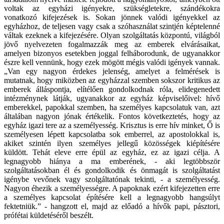
voltak az egyházi igényekre, szükségletekre, szándékokra
vonatkozó kifejezések is. Sokan jönnek valódi igényekkel az
egyházhoz, de teljesen vagy csak a szóhasználat szintjén képtelenné
váltak ezeknek a kifejezésére. Olyan szolgáltatás központú, világból
jövő nyelvezeten fogalmazzák meg az emberek elvárásaikat,
amelyen bizonyos esetekben joggal felháborodunk, de ugyanakkor
észre kell vennünk, hogy ezek mögött mégis valódi igények vannak.
„Van egy nagyon érdekes jelenség, amelyet a felmérések is
mutatnak, hogy miközben az egyházzal szemben sokszor kritikus az
emberek álláspontja, elítélően gondolkodnak róla, elidegenedett
intézménynek látják, ugyanakkor az egyház képviselőivel: hívő
emberekkel, papokkal szemben, ha személyes kapcsolatuk van, azt
általában nagyon jónak értékelik. Fontos következtetés, hogy az
egyház igazi tere az a személyesség. Krisztus is erre hív minket, Ő is
személyesen lépett kapcsolatba sok emberrel, az apostolokkal is,
akiket szintén ilyen személyes jellegű közösségek kiépítésére
küldött. Tehát eleve erre épül az egyház, ez az igazi célja. A
legnagyobb hiánya a ma emberének, - aki legtöbbször
szolgáltatásokban él és gondolkodik és önmagát is szolgáltatást
igénybe vevőnek vagy szolgáltatónak tekinti, - a személyesség.
Nagyon éhezik a személyességre. A papoknak ezért kifejezetten erre
a személyes kapcsolat építésére kell a legnagyobb hangsúlyt
fektetniük.” - hangzott el, majd az előadó a hívők papi, pásztori,
prófétai küldetéséről beszélt.