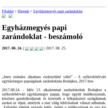
Főoldal
>
Híreink
>
Egyházmegyés papi zarándoklat
Egyházmegyés papi
zarándoklat
- beszámoló
2017. 08. 24. |
| 2017. 08. 25.
„Isten számára alkalmas eszközökké válni” - A székesfehérvári
egyházmegye papságának zarándoklata Bodajkra, 2017-ben
2017.08.24. - Idén 13. alkalommal zarándokoltak Bodajkra a
székesfehérvári egyházmegye papjai, hogy együtt imádkozzanak,
közösen gondolkodjanak és keressék a lelkipásztori szolgálatnak
azokat az útjait, amelyek a mai világ kihívásának választ adhatnak.
„Erősödni jöttünk egymás hitén, örülni a találkozásnak és egy kis