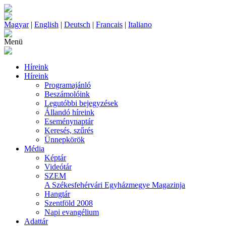
Magyar
|
English
|
Deutsch
|
Francais
|
Italiano
Menü
Híreink
Híreink
Programajánló
Beszámolóink
Legutóbbi bejegyzések
Állandó híreink
Eseménynaptár
Keresés, szűrés
Ünnepkörök
Média
Képtár
Videótár
SZEM
A Székesfehérvári Egyházmegye Magazinja
Hangtár
Szentföld 2008
Napi evangélium
Adattár