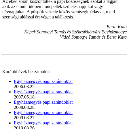
Az ebéd során köszöntötték a papi közösségnek azokat a tagjait,
akik az elmúlt időben ünnepelték születésnapjukat vagy
névnapjukat. A püspök vezette közös szentségimádással, majd
szentségi áldással ért véget a találkozás.
Berta Kata
Képek Somogyi Tamás és Székesfehérvári Egyházmegye
Videó Somogyi Tamás és Berta Kata
Korábbi évek beszámolói:
Egyházmegyés papi zarándoklat
2006.08.25.
Egyházmegyés papi zarándoklat
2007.05.18.
Egyházmegyés papi zarándoklat
2008.08.28.
Egyházmegyés papi zarándoklat
2009.08.27.
Egyházmegyés papi zarándoklat
2010.08.26.