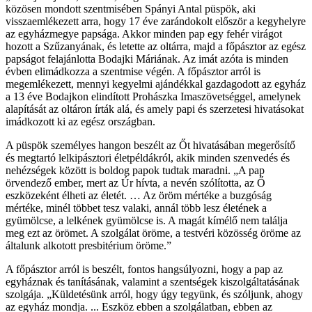
közösen mondott szentmisében Spányi Antal püspök, aki
visszaemlékezett arra, hogy 17 éve zarándokolt először a kegyhelyre
az egyházmegye papsága. Akkor minden pap egy fehér virágot
hozott a Szűzanyának, és letette az oltárra, majd a főpásztor az egész
papságot felajánlotta Bodajki Máriának. Az imát azóta is minden
évben elimádkozza a szentmise végén. A főpásztor arról is
megemlékezett, mennyi kegyelmi ajándékkal gazdagodott az egyház
a 13 éve Bodajkon elindított Prohászka Imaszövetséggel, amelynek
alapítását az oltáron írták alá, és amely papi és szerzetesi hivatásokat
imádkozott ki az egész országban.
A püspök személyes hangon beszélt az Őt hivatásában megerősítő
és megtartó lelkipásztori életpéldákról, akik minden szenvedés és
nehézségek között is boldog papok tudtak maradni. „A pap
örvendező ember, mert az Úr hívta, a nevén szólította, az Ő
eszközeként élheti az életét. … Az öröm mértéke a buzgóság
mértéke, minél többet tesz valaki, annál több lesz életének a
gyümölcse, a lelkének gyümölcse is. A magát kímélő nem találja
meg ezt az örömet. A szolgálat öröme, a testvéri közösség öröme az
általunk alkotott presbitérium öröme.”
A főpásztor arról is beszélt, fontos hangsúlyozni, hogy a pap az
egyháznak és tanításának, valamint a szentségek kiszolgáltatásának
szolgája. „Küldetésünk arról, hogy úgy tegyünk, és szóljunk, ahogy
az egyház mondja. ... Eszköz ebben a szolgálatban, ebben az