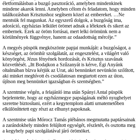
életformálásban a buzgó pasztoráció, amelyben mindenkinek
mindene akarok lenni. Amelyben célom és feladatom, hogy minden
találkozásban Krisztushoz segítsem közel az embereket. …Ne
mentsük fel magunkat. Az egyszerű dolgok, a buzgóság ima,
adoráció, egyházias lelkület örömet adnak a léleknek és sikert az
embernek. Ezek az öröm forrásai, mert lelki örömünk nem a
körülmények függvénye, hanem az odaadottság mércéje.”
A megyés püspök megköszönte papjai munkáját: a buzgóságot, a
készséget, az örömhír szolgálatát, az engesztelést, a világért való
könyörgést, Jézus fényének hordozását, és Krisztus szavának
közvetítését. „Itt Bodajkon a Szűzanyát is kérve, Égi Anyánk
oltalmában bízva kérjük az Urat, aki bennünket nevünkön szólított,
aki minket meghívott és csodálatosan megtartott ezen az úton,
újítson meg bennünket igazságban és szentségben.”
A szentmise végén, a felajánló ima után Spányi Antal püspök
bejelentette, hogy az egyházmegye papságának méltó nyughelyet
szeretne biztosítani, ezért a kegytemplom alatti urnatemetőben
elkülöníttetett egy részt az elhunyt papoknak.
A szentmise után Mórocz Tamás plébános megmutatta paptársainak
a zarándokhely minden felújított egységét, részletét, és osztotta meg
a kegyhely papi szolgálatával járó örömöket.