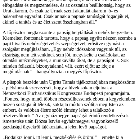
elfogadása és megszentelése, és az osztatlan beállítottság, hogy az
Urat akarom, és csak az Úrnak szent akaratát akarom jó- és
balsorsban egyaránt. Csak annak a papnak tanúságát fogadják el,
akinél a tanítás és az élet szent összhangban áll."
A főpásztor megköszönte a papság helytállását a nehéz helyzetben.
Kiemelten fontosnak tartotta, hogy a papság együtt nézzen szembe a
papi hivatás nehézségeivel és szépségeivel, erősítve egymást a
szolgálat megújításában. „Egy nehéz időszakon vagyunk túl, az
elzártság nem tett senkinek sem jót, megviselte a családokat, az
oktatási intézményeket, a munkavállalókat, de a papságot is. Sok
minden fellazult, bizonytalanná vált, ezért eljött az ideje a
megújulásnak” – hangsúlyozta a megyés főpásztor.
A püspök beszéde után Ugrits Tamás tájékoztatójában megköszönte
a plébánosok szervezését, hogy a hívek sokan eljutnak a
Nemzetközi Eucharisztikus Kongresszus Budapesti programjaira.
„Fontos, hogy minél többen részesülhessenek ebben a kegyelemben,
hiszen sokfajta út létezik, sokfajta módon szólítja meg Isten az
embert, és valóban életre szóló élmény lehet a találkozó a
résztvevőknek.” Az egyházmegye papságát érintő rendelkezések
ismertetése után Dózsa István egyházmegyei vagyonkezelő
gazdasági ügyekről tájékoztatta a jelen levő papságot.
„Bodajkra jönni, itt lenni, megbékélés és öröm!” – emelte ki a