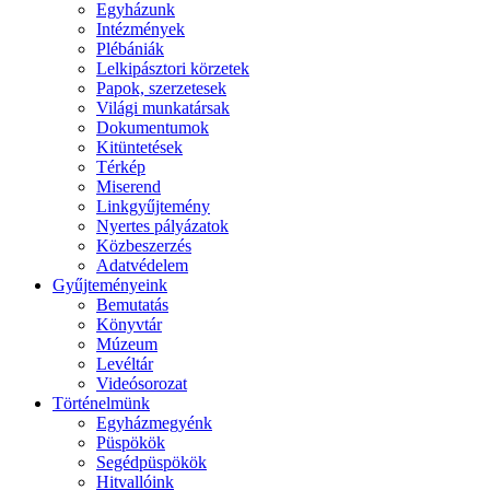
Egyházunk
Intézmények
Plébániák
Lelkipásztori körzetek
Papok, szerzetesek
Világi munkatársak
Dokumentumok
Kitüntetések
Térkép
Miserend
Linkgyűjtemény
Nyertes pályázatok
Közbeszerzés
Adatvédelem
Gyűjteményeink
Bemutatás
Könyvtár
Múzeum
Levéltár
Videósorozat
Történelmünk
Egyházmegyénk
Püspökök
Segédpüspökök
Hitvallóink