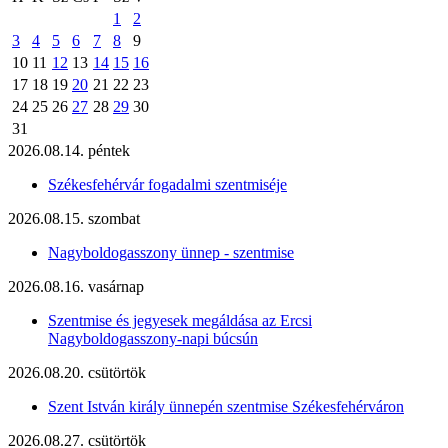
1
2
3
4
5
6
7
8
9
10
11
12
13
14
15
16
17
18
19
20
21
22
23
24
25
26
27
28
29
30
31
2026.08.14. péntek
Székesfehérvár fogadalmi szentmiséje
2026.08.15. szombat
Nagyboldogasszony ünnep - szentmise
2026.08.16. vasárnap
Szentmise és jegyesek megáldása az Ercsi
Nagyboldogasszony-napi búcsún
2026.08.20. csütörtök
Szent István király ünnepén szentmise Székesfehérváron
2026.08.27. csütörtök