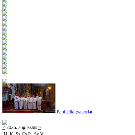
Papi lelkigyakorlat
<
2026. augusztus
>
H
K
Sz
Cs
P
Sz
V