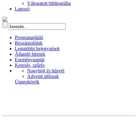
Válogatott bibliográfia
Lapozó
Programajánló
Beszámolóink
Legutóbbi bejegyzések
Állandó híreink
Eseménynaptár
Keresés, szűrés
Nagyböjt és húsvét
Adventi időszak
Ünnepkörök