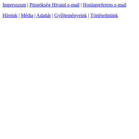
Impresszum
|
Püspökség Hivatal e-mail
|
Honlapreferens e-mail
Híreink
|
Média
|
Adattár
|
Gyűjteményeink
|
Történelmünk