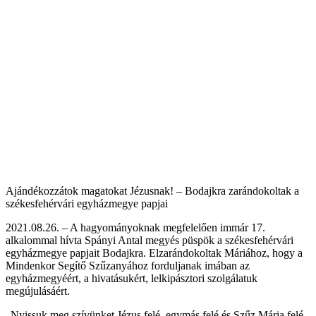
Ajándékozzátok magatokat Jézusnak! – Bodajkra zarándokoltak a
székesfehérvári egyházmegye papjai
2021.08.26. – A hagyományoknak megfelelően immár 17.
alkalommal hívta Spányi Antal megyés püspök a székesfehérvári
egyházmegye papjait Bodajkra. Elzarándokoltak Máriához, hogy a
Mindenkor Segítő Szűzanyához forduljanak imában az
egyházmegyéért, a hivatásukért, lelkipásztori szolgálatuk
megújulásáért.
„Nyissuk meg szívünket Jézus felé, egymás felé és Szűz Mária felé,