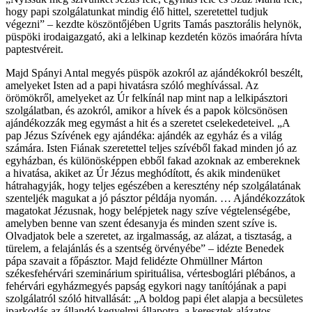
hogy papi szolgálatunkat mindig élő hittel, szeretettel tudjuk
végezni” – kezdte köszöntőjében Ugrits Tamás pasztorális helynök,
püspöki irodaigazgató, aki a lelkinap kezdetén közös imaórára hívta
paptestvéreit.
Majd Spányi Antal megyés püspök azokról az ajándékokról beszélt,
amelyeket Isten ad a papi hivatásra szóló meghívással. Az
örömökről, amelyeket az Úr felkínál nap mint nap a lelkipásztori
szolgálatban, és azokról, amikor a hívek és a papok kölcsönösen
ajándékozzák meg egymást a hit és a szeretet cselekedeteivel. „A
pap Jézus Szívének egy ajándéka: ajándék az egyház és a világ
számára. Isten Fiának szeretettel teljes szívéből fakad minden jó az
egyházban, és különösképpen ebből fakad azoknak az embereknek
a hivatása, akiket az Úr Jézus meghódított, és akik mindenüket
hátrahagyják, hogy teljes egészében a keresztény nép szolgálatának
szenteljék magukat a jó pásztor példája nyomán. … Ajándékozzátok
magatokat Jézusnak, hogy belépjetek nagy szíve végtelenségébe,
amelyben benne van szent édesanyja és minden szent szíve is.
Olvadjatok bele a szeretet, az irgalmasság, az alázat, a tisztaság, a
türelem, a felajánlás és a szentség örvényébe” – idézte Benedek
pápa szavait a főpásztor. Majd felidézte Ohmüllner Márton
székesfehérvári szeminárium spirituálisa, vértesboglári plébános, a
fehérvári egyházmegyés papság egykori nagy tanítójának a papi
szolgálatról szóló hitvallását: „A boldog papi élet alapja a becsületes
iparkodás az állandó kegyelmi állapotra, a keresztek alázatos