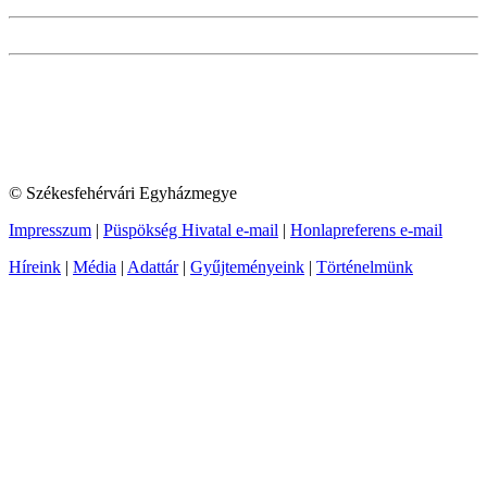
© Székesfehérvári Egyházmegye
Impresszum
|
Püspökség Hivatal e-mail
|
Honlapreferens e-mail
Híreink
|
Média
|
Adattár
|
Gyűjteményeink
|
Történelmünk