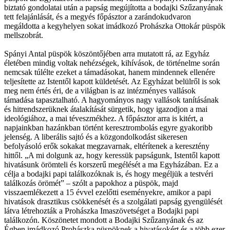
biztató gondolatai után a papság megújította a bodajki Szűzanyának
tett felajánlását, és a megyés főpásztor a zarándokudvaron
megáldotta a kegyhelyen sokat imádkozó Prohászka Ottokár püspök
mellszobrát.
Spányi Antal püspök köszöntőjében arra mutatott rá, az Egyház
életében mindig voltak nehézségek, kihívások, de történelme során
nemcsak túlélte ezeket a támadásokat, hanem mindennek ellenére
teljesítette az Istentől kapott küldetését. Az Egyházat belülről is sok
meg nem értés éri, de a világban is az intézményes vallások
támadása tapasztalható. A hagyományos nagy vallások tanításának
és hitrendszerüknek átalakítását sürgetik, hogy igazodjon a mai
ideológiához, a mai téveszmékhez. A főpásztor arra is kitért, a
napjainkban hazánkban történt keresztrombolás egyre gyakoribb
jelenség. A liberális sajtó és a közgondolkodást sikeresen
befolyásoló erők sokakat megzavarnak, eltérítenek a keresztény
hittől. „A mi dolgunk az, hogy keressük papságunk, Istentől kapott
hivatásunk örömteli és korszerű megélését a ma Egyházában. Ez a
célja a bodajki papi találkozóknak is, és hogy megéljük a testvéri
találkozás örömét” – szólt a papokhoz a püspök, majd
visszaemlékezett a 15 évvel ezelőtti eseményekre, amikor a papi
hivatások drasztikus csökkenését és a szolgálati papság gyengülését
látva létrehozták a Prohászka Imaszövetséget a Bodajki papi
találkozón. Köszönetet mondott a Bodajki Szűzanyának és az
Égben imádkozó Prohászka püspöknek a hivatásokért és a több ezer