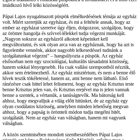
imádkozó hívő lelki közösségéért.
Pápai Lajos nyugalmazott püspök elmélkedésének témája az egyház
volt. Miért szeretjük az egyházat, és mi a feltétele annak, hogy az
ember az egyházat szeretve úgy éljen, dolgozzon, szolgáljon, hogy
az örömre hangolja és szívvel-lélekkel tudja végezni munkáját.
„Nagyon sokszor az egyházról alkotott képeinket kell
megváltoztatni, és sok olyan arca van az egyháznak, hogy ha azt is
figyelembe vennénk, akkor nagyobb lelkesedéssel tudnánk a
szolgálatunkat végezni” – hangsúlyozta a püspök. Az egyház
elsősorban nem egy szociológiai, kulturális társadalmi közösség,
hanem sokkal lényegesebb. Ha csak vallási szempontból nézzük,
akkor sem értelmezhető. Az egyház misztérium, és nem a benne élő
hívek teszik tökéletessé, hanem az, ami benne nem látható. Első
ránézésre csak hittel lehet felismerni, hogy az egyház Krisztus teste
benne Krisztus jelen van, és Krisztus erejével ma is jelen vannak
benne a szentek, a vértanúk, a tanúságtevők. Ma bátorság kell
ahhoz, hogy megvalljuk a világ előtt hitünket, de az egyház egy
olyan csodálatos közösség, amelyben minden lehetőség megvan
ahhoz, hogy a papság is örömteli módon tudja megélni hitét,
szolgálatát. Nem az egyház van válságban, hanem mi vagyunk
válságban.
A közös szentmisében mondott szentbeszédében Pápai Lajos