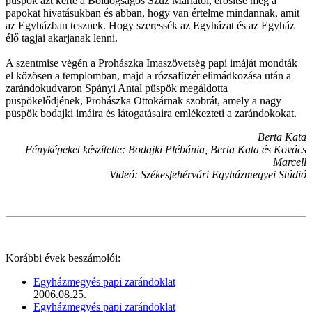
püspök azt kérte a Boldogságos Szűz Máriától, erősítse meg a
papokat hivatásukban és abban, hogy van értelme mindannak, amit
az Egyházban tesznek. Hogy szeressék az Egyházat és az Egyház
élő tagjai akarjanak lenni.
A szentmise végén a Prohászka Imaszövetség papi imáját mondták
el közösen a templomban, majd a rózsafüzér elimádkozása után a
zarándokudvaron Spányi Antal püspök megáldotta
püspökelődjének, Prohászka Ottokárnak szobrát, amely a nagy
püspök bodajki imáira és látogatásaira emlékezteti a zarándokokat.
Berta Kata
Fényképeket készítette: Bodajki Plébánia, Berta Kata és Kovács
Marcell
Videó: Székesfehérvári Egyházmegyei Stúdió
Korábbi évek beszámolói:
Egyházmegyés papi zarándoklat
2006.08.25.
Egyházmegyés papi zarándoklat