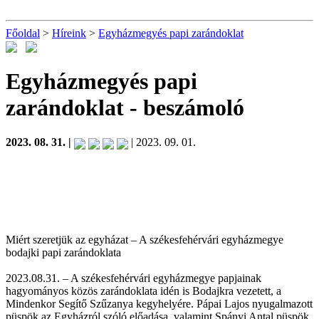
Főoldal
>
Híreink
>
Egyházmegyés papi zarándoklat
Egyházmegyés papi
zarándoklat
- beszámoló
2023. 08. 31. |
| 2023. 09. 01.
Miért szeretjük az egyházat – A székesfehérvári egyházmegye
bodajki papi zarándoklata
2023.08.31. – A székesfehérvári egyházmegye papjainak
hagyományos közös zarándoklata idén is Bodajkra vezetett, a
Mindenkor Segítő Szűzanya kegyhelyére. Pápai Lajos nyugalmazott
püspök az Egyházról szóló előadása, valamint Spányi Antal püspök