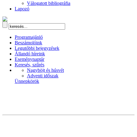
Válogatott bibliográfia
Lapozó
Programajánló
Beszámolóink
Legutóbbi bejegyzések
Állandó híreink
Eseménynaptár
Keresés, szűrés
Nagyböjt és húsvét
Adventi időszak
Ünnepkörök