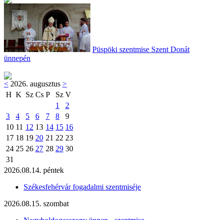
Püspöki szentmise Szent Donát
ünnepén
<
2026. augusztus
>
H
K
Sz
Cs
P
Sz
V
1
2
3
4
5
6
7
8
9
10
11
12
13
14
15
16
17
18
19
20
21
22
23
24
25
26
27
28
29
30
31
2026.08.14. péntek
Székesfehérvár fogadalmi szentmiséje
2026.08.15. szombat