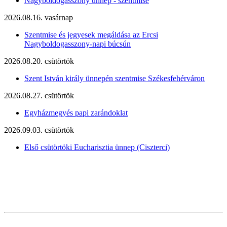
Nagyboldogasszony ünnep - szentmise
2026.08.16. vasárnap
Szentmise és jegyesek megáldása az Ercsi
Nagyboldogasszony-napi búcsún
2026.08.20. csütörtök
Szent István király ünnepén szentmise Székesfehérváron
2026.08.27. csütörtök
Egyházmegyés papi zarándoklat
2026.09.03. csütörtök
Első csütörtöki Eucharisztia ünnep (Ciszterci)