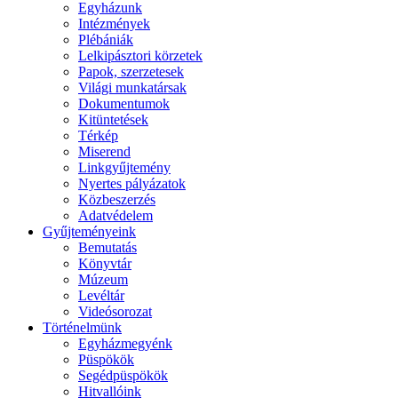
Egyházunk
Intézmények
Plébániák
Lelkipásztori körzetek
Papok, szerzetesek
Világi munkatársak
Dokumentumok
Kitüntetések
Térkép
Miserend
Linkgyűjtemény
Nyertes pályázatok
Közbeszerzés
Adatvédelem
Gyűjteményeink
Bemutatás
Könyvtár
Múzeum
Levéltár
Videósorozat
Történelmünk
Egyházmegyénk
Püspökök
Segédpüspökök
Hitvallóink