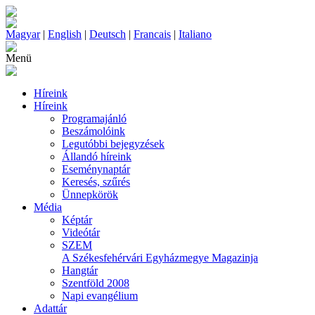
Magyar
|
English
|
Deutsch
|
Francais
|
Italiano
Menü
Híreink
Híreink
Programajánló
Beszámolóink
Legutóbbi bejegyzések
Állandó híreink
Eseménynaptár
Keresés, szűrés
Ünnepkörök
Média
Képtár
Videótár
SZEM
A Székesfehérvári Egyházmegye Magazinja
Hangtár
Szentföld 2008
Napi evangélium
Adattár