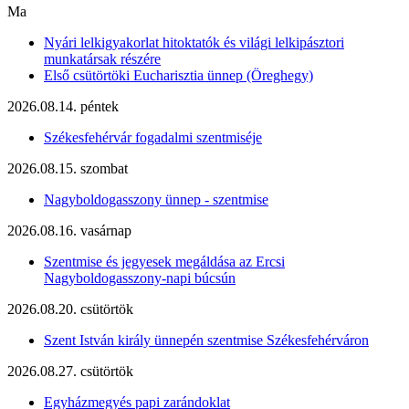
Ma
Nyári lelkigyakorlat hitoktatók és világi lelkipásztori
munkatársak részére
Első csütörtöki Eucharisztia ünnep (Öreghegy)
2026.08.14. péntek
Székesfehérvár fogadalmi szentmiséje
2026.08.15. szombat
Nagyboldogasszony ünnep - szentmise
2026.08.16. vasárnap
Szentmise és jegyesek megáldása az Ercsi
Nagyboldogasszony-napi búcsún
2026.08.20. csütörtök
Szent István király ünnepén szentmise Székesfehérváron
2026.08.27. csütörtök
Egyházmegyés papi zarándoklat