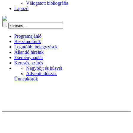
Válogatott bibliográfia
Lapozó
Programajánló
Beszámolóink
Legutóbbi bejegyzések
Állandó híreink
Eseménynaptár
Keresés, szűrés
Nagyböjt és húsvét
Adventi időszak
Ünnepkörök