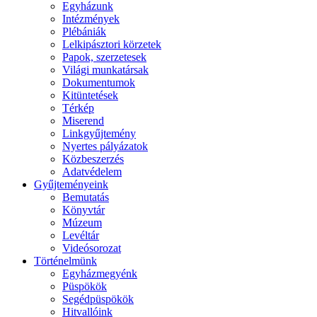
Egyházunk
Intézmények
Plébániák
Lelkipásztori körzetek
Papok, szerzetesek
Világi munkatársak
Dokumentumok
Kitüntetések
Térkép
Miserend
Linkgyűjtemény
Nyertes pályázatok
Közbeszerzés
Adatvédelem
Gyűjteményeink
Bemutatás
Könyvtár
Múzeum
Levéltár
Videósorozat
Történelmünk
Egyházmegyénk
Püspökök
Segédpüspökök
Hitvallóink