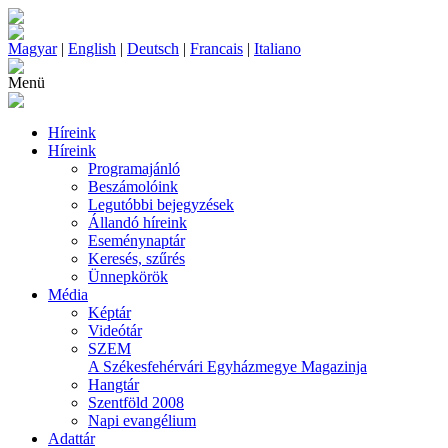
Magyar
|
English
|
Deutsch
|
Francais
|
Italiano
Menü
Híreink
Híreink
Programajánló
Beszámolóink
Legutóbbi bejegyzések
Állandó híreink
Eseménynaptár
Keresés, szűrés
Ünnepkörök
Média
Képtár
Videótár
SZEM
A Székesfehérvári Egyházmegye Magazinja
Hangtár
Szentföld 2008
Napi evangélium
Adattár