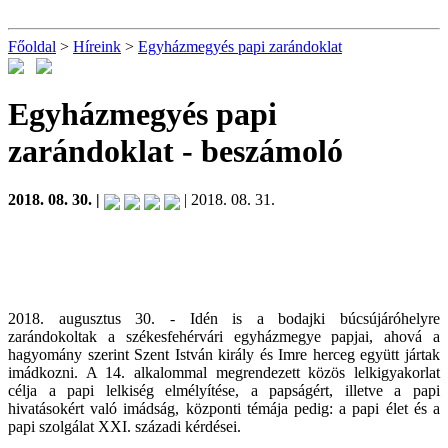
Főoldal
>
Híreink
>
Egyházmegyés papi zarándoklat
Egyházmegyés papi
zarándoklat
- beszámoló
2018. 08. 30. |
| 2018. 08. 31.
2018. augusztus 30. - Idén is a bodajki búcsújáróhelyre
zarándokoltak a székesfehérvári egyházmegye papjai, ahová a
hagyomány szerint Szent István király és Imre herceg együtt jártak
imádkozni. A 14. alkalommal megrendezett közös lelkigyakorlat
célja a papi lelkiség elmélyítése, a papságért, illetve a papi
hivatásokért való imádság, központi témája pedig: a papi élet és a
papi szolgálat XXI. századi kérdései.