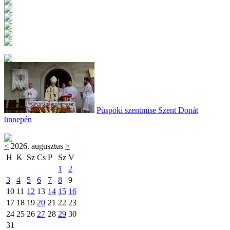
Püspöki szentmise Szent Donát
ünnepén
<
2026. augusztus
>
H
K
Sz
Cs
P
Sz
V
1
2
3
4
5
6
7
8
9
10
11
12
13
14
15
16
17
18
19
20
21
22
23
24
25
26
27
28
29
30
31