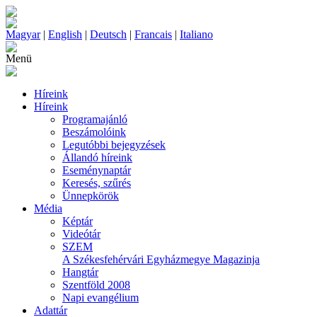
Magyar
|
English
|
Deutsch
|
Francais
|
Italiano
Menü
Híreink
Híreink
Programajánló
Beszámolóink
Legutóbbi bejegyzések
Állandó híreink
Eseménynaptár
Keresés, szűrés
Ünnepkörök
Média
Képtár
Videótár
SZEM
A Székesfehérvári Egyházmegye Magazinja
Hangtár
Szentföld 2008
Napi evangélium
Adattár