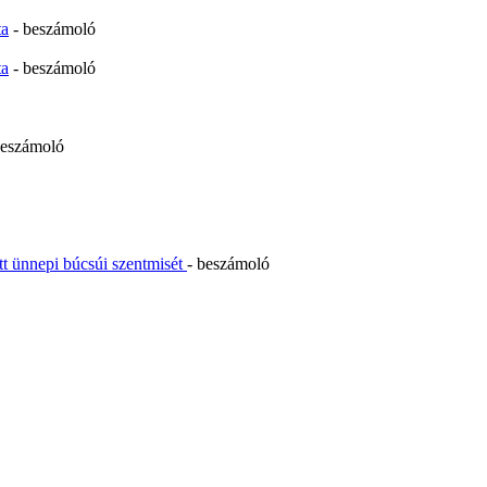
ta
- beszámoló
ta
- beszámoló
beszámoló
tt ünnepi búcsúi szentmisét
- beszámoló