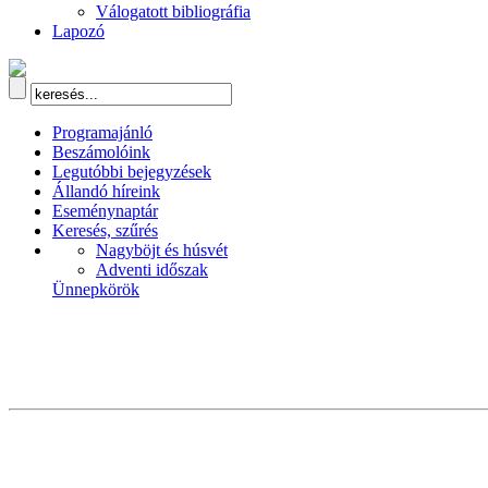
Válogatott bibliográfia
Lapozó
Programajánló
Beszámolóink
Legutóbbi bejegyzések
Állandó híreink
Eseménynaptár
Keresés, szűrés
Nagyböjt és húsvét
Adventi időszak
Ünnepkörök