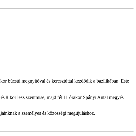
r búcsúi megnyitóval és keresztúttal kezdődik a bazilikában. Este
 és 8-kor lesz szentmise, majd fél 11 órakor Spányi Antal megyés
djainknak a személyes és közösségi megújuláshoz.