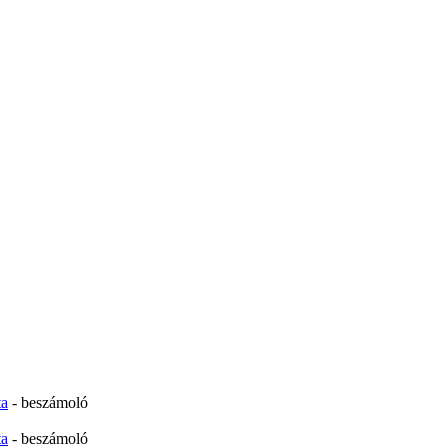
ta
- beszámoló
ta
- beszámoló