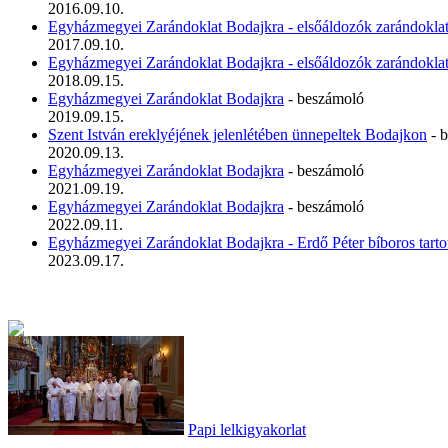
2016.09.10.
Egyházmegyei Zarándoklat Bodajkra - elsőáldozók zarándokla
2017.09.10.
Egyházmegyei Zarándoklat Bodajkra - elsőáldozók zarándokla
2018.09.15.
Egyházmegyei Zarándoklat Bodajkra
- beszámoló
2019.09.15.
Szent István ereklyéjének jelenlétében ünnepeltek Bodajkon
- 
2020.09.13.
Egyházmegyei Zarándoklat Bodajkra
- beszámoló
2021.09.19.
Egyházmegyei Zarándoklat Bodajkra
- beszámoló
2022.09.11.
Egyházmegyei Zarándoklat Bodajkra - Erdő Péter bíboros tarto
2023.09.17.
Papi lelkigyakorlat