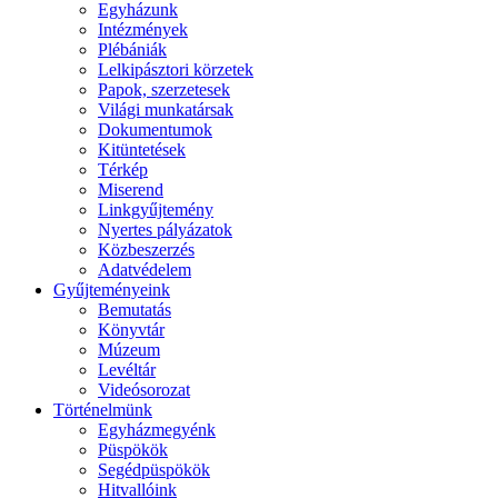
Egyházunk
Intézmények
Plébániák
Lelkipásztori körzetek
Papok, szerzetesek
Világi munkatársak
Dokumentumok
Kitüntetések
Térkép
Miserend
Linkgyűjtemény
Nyertes pályázatok
Közbeszerzés
Adatvédelem
Gyűjteményeink
Bemutatás
Könyvtár
Múzeum
Levéltár
Videósorozat
Történelmünk
Egyházmegyénk
Püspökök
Segédpüspökök
Hitvallóink