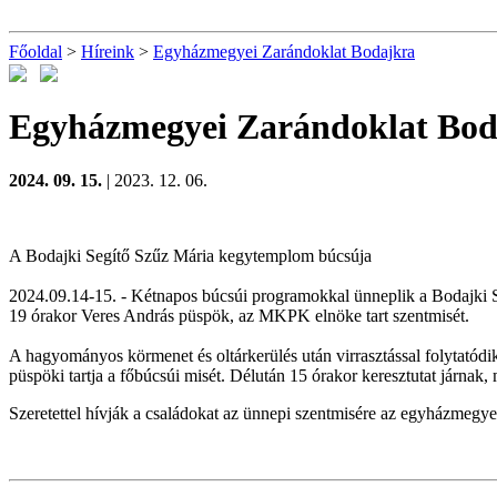
Főoldal
>
Híreink
>
Egyházmegyei Zarándoklat Bodajkra
Egyházmegyei Zarándoklat Bod
2024. 09. 15.
| 2023. 12. 06.
A Bodajki Segítő Szűz Mária kegytemplom búcsúja
2024.09.14-15. - Kétnapos búcsúi programokkal ünneplik a Bodajki S
19 órakor Veres András püspök, az MKPK elnöke tart szentmisét.
A hagyományos körmenet és oltárkerülés után virrasztással folytatódi
püspöki tartja a főbúcsúi misét. Délután 15 órakor keresztutat járnak
Szeretettel hívják a családokat az ünnepi szentmisére az egyházmegy