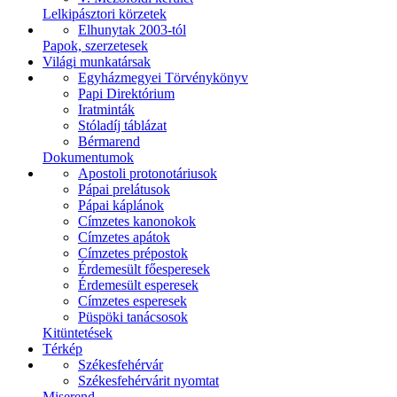
Lelkipásztori körzetek
Elhunytak 2003-tól
Papok, szerzetesek
Világi munkatársak
Egyházmegyei Törvénykönyv
Papi Direktórium
Iratminták
Stóladíj táblázat
Bérmarend
Dokumentumok
Apostoli protonotáriusok
Pápai prelátusok
Pápai káplánok
Címzetes kanonokok
Címzetes apátok
Címzetes prépostok
Érdemesült főesperesek
Érdemesült esperesek
Címzetes esperesek
Püspöki tanácsosok
Kitüntetések
Térkép
Székesfehérvár
Székesfehérvárit nyomtat
Miserend