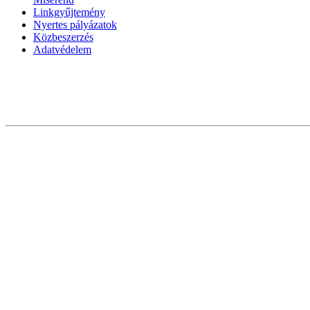
Linkgyűjtemény
Nyertes pályázatok
Közbeszerzés
Adatvédelem