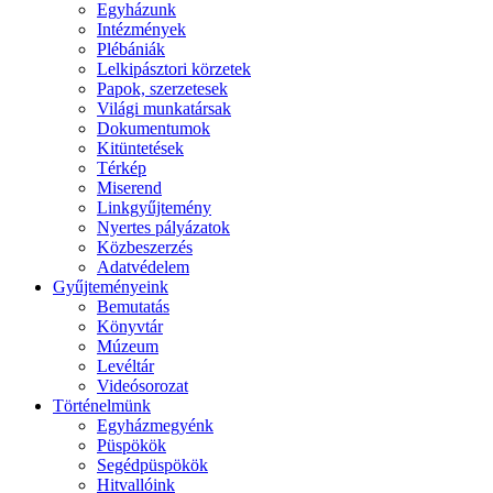
Egyházunk
Intézmények
Plébániák
Lelkipásztori körzetek
Papok, szerzetesek
Világi munkatársak
Dokumentumok
Kitüntetések
Térkép
Miserend
Linkgyűjtemény
Nyertes pályázatok
Közbeszerzés
Adatvédelem
Gyűjteményeink
Bemutatás
Könyvtár
Múzeum
Levéltár
Videósorozat
Történelmünk
Egyházmegyénk
Püspökök
Segédpüspökök
Hitvallóink