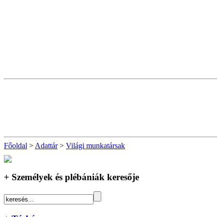
Főoldal
>
Adattár
>
Világi munkatársak
+ Személyek és plébániák keresője