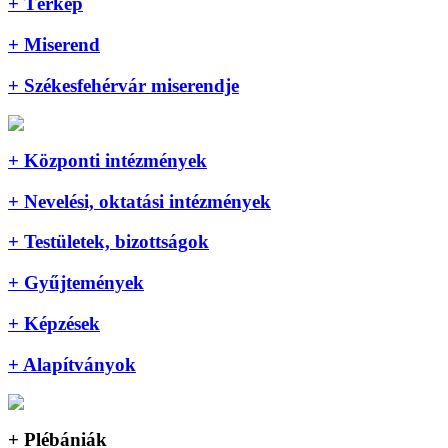
+ Térkép
+ Miserend
+ Székesfehérvár miserendje
+ Központi intézmények
+ Nevelési, oktatási intézmények
+ Testületek, bizottságok
+ Gyűjtemények
+ Képzések
+ Alapítványok
+ Plébániák