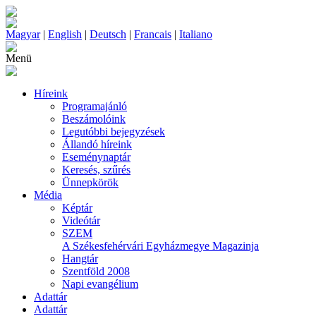
Magyar
|
English
|
Deutsch
|
Francais
|
Italiano
Menü
Híreink
Programajánló
Beszámolóink
Legutóbbi bejegyzések
Állandó híreink
Eseménynaptár
Keresés, szűrés
Ünnepkörök
Média
Képtár
Videótár
SZEM
A Székesfehérvári Egyházmegye Magazinja
Hangtár
Szentföld 2008
Napi evangélium
Adattár
Adattár