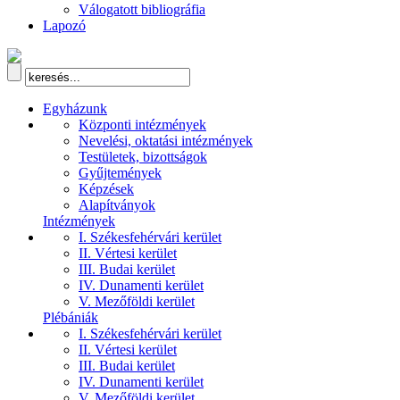
Válogatott bibliográfia
Lapozó
Egyházunk
Központi intézmények
Nevelési, oktatási intézmények
Testületek, bizottságok
Gyűjtemények
Képzések
Alapítványok
Intézmények
I. Székesfehérvári kerület
II. Vértesi kerület
III. Budai kerület
IV. Dunamenti kerület
V. Mezőföldi kerület
Plébániák
I. Székesfehérvári kerület
II. Vértesi kerület
III. Budai kerület
IV. Dunamenti kerület
V. Mezőföldi kerület