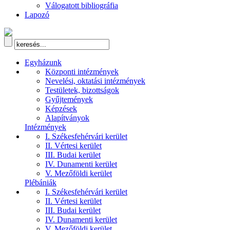
Válogatott bibliográfia
Lapozó
Egyházunk
Központi intézmények
Nevelési, oktatási intézmények
Testületek, bizottságok
Gyűjtemények
Képzések
Alapítványok
Intézmények
I. Székesfehérvári kerület
II. Vértesi kerület
III. Budai kerület
IV. Dunamenti kerület
V. Mezőföldi kerület
Plébániák
I. Székesfehérvári kerület
II. Vértesi kerület
III. Budai kerület
IV. Dunamenti kerület
V. Mezőföldi kerület