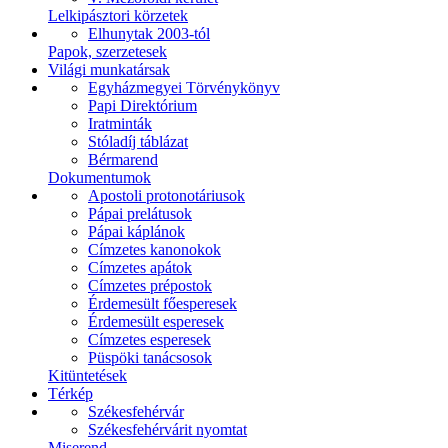
Lelkipásztori körzetek
Elhunytak 2003-tól
Papok, szerzetesek
Világi munkatársak
Egyházmegyei Törvénykönyv
Papi Direktórium
Iratminták
Stóladíj táblázat
Bérmarend
Dokumentumok
Apostoli protonotáriusok
Pápai prelátusok
Pápai káplánok
Címzetes kanonokok
Címzetes apátok
Címzetes prépostok
Érdemesült főesperesek
Érdemesült esperesek
Címzetes esperesek
Püspöki tanácsosok
Kitüntetések
Térkép
Székesfehérvár
Székesfehérvárit nyomtat
Miserend