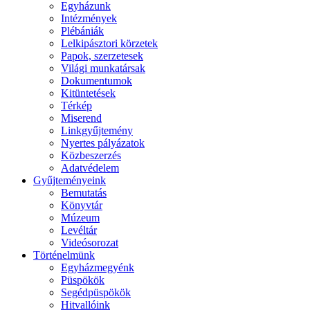
Egyházunk
Intézmények
Plébániák
Lelkipásztori körzetek
Papok, szerzetesek
Világi munkatársak
Dokumentumok
Kitüntetések
Térkép
Miserend
Linkgyűjtemény
Nyertes pályázatok
Közbeszerzés
Adatvédelem
Gyűjteményeink
Bemutatás
Könyvtár
Múzeum
Levéltár
Videósorozat
Történelmünk
Egyházmegyénk
Püspökök
Segédpüspökök
Hitvallóink