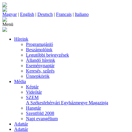
Magyar
|
English
|
Deutsch
|
Francais
|
Italiano
Menü
Híreink
Programajánló
Beszámolóink
Legutóbbi bejegyzések
Állandó híreink
Eseménynaptár
Keresés, szűrés
Ünnepkörök
Média
Képtár
Videótár
SZEM
A Székesfehérvári Egyházmegye Magazinja
Hangtár
Szentföld 2008
Napi evangélium
Adattár
Adattár