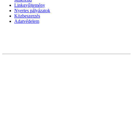
Linkgyűjtemény
Nyertes pályázatok
Közbeszerzés
Adatvédelem