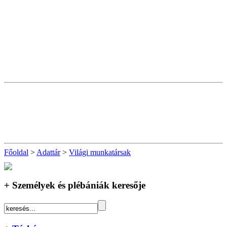
Főoldal
>
Adattár
>
Világi munkatársak
+ Személyek és plébániák keresője