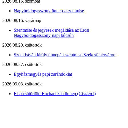
2026.08.15. szombat
Nagyboldogasszony ünnep - szentmise
2026.08.16. vasárnap
Szentmise és jegyesek megáldása az Ercsi
Nagyboldogasszony-napi búcsún
2026.08.20. csütörtök
Szent István király ünnepén szentmise Székesfehérváron
2026.08.27. csütörtök
Egyházmegyés papi zarándoklat
2026.09.03. csütörtök
Első csütörtöki Eucharisztia ünnep (Ciszterci)