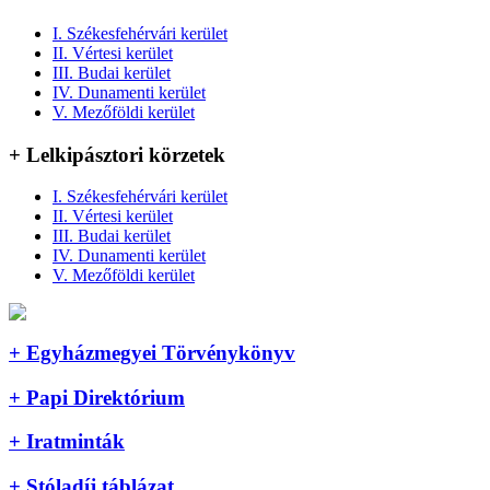
I. Székesfehérvári kerület
II. Vértesi kerület
III. Budai kerület
IV. Dunamenti kerület
V. Mezőföldi kerület
+ Lelkipásztori körzetek
I. Székesfehérvári kerület
II. Vértesi kerület
III. Budai kerület
IV. Dunamenti kerület
V. Mezőföldi kerület
+ Egyházmegyei Törvénykönyv
+ Papi Direktórium
+ Iratminták
+ Stóladíj táblázat