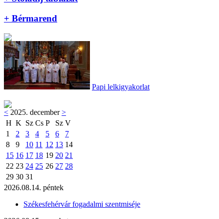
+ Bérmarend
Papi lelkigyakorlat
<
2025. december
>
H
K
Sz
Cs
P
Sz
V
1
2
3
4
5
6
7
8
9
10
11
12
13
14
15
16
17
18
19
20
21
22
23
24
25
26
27
28
29
30
31
2026.08.14. péntek
Székesfehérvár fogadalmi szentmiséje