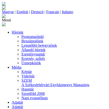
Magyar
|
English
|
Deutsch
|
Francais
|
Italiano
Menü
Híreink
Programajánló
Beszámolóink
Legutóbbi bejegyzések
Állandó híreink
Eseménynaptár
Keresés, szűrés
Ünnepkörök
Média
Képtár
Videótár
SZEM
A Székesfehérvári Egyházmegye Magazinja
Hangtár
Szentföld 2008
Napi evangélium
Adattár
Adattár