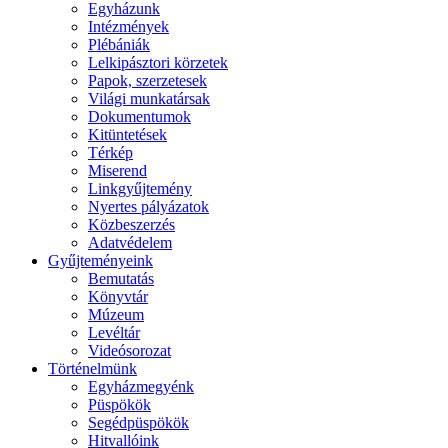
Egyházunk
Intézmények
Plébániák
Lelkipásztori körzetek
Papok, szerzetesek
Világi munkatársak
Dokumentumok
Kitüntetések
Térkép
Miserend
Linkgyűjtemény
Nyertes pályázatok
Közbeszerzés
Adatvédelem
Gyűjteményeink
Bemutatás
Könyvtár
Múzeum
Levéltár
Videósorozat
Történelmünk
Egyházmegyénk
Püspökök
Segédpüspökök
Hitvallóink