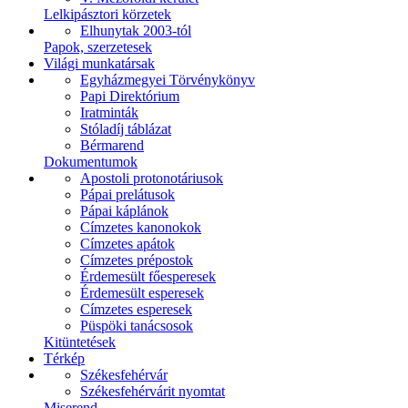
Lelkipásztori körzetek
Elhunytak 2003-tól
Papok, szerzetesek
Világi munkatársak
Egyházmegyei Törvénykönyv
Papi Direktórium
Iratminták
Stóladíj táblázat
Bérmarend
Dokumentumok
Apostoli protonotáriusok
Pápai prelátusok
Pápai káplánok
Címzetes kanonokok
Címzetes apátok
Címzetes prépostok
Érdemesült főesperesek
Érdemesült esperesek
Címzetes esperesek
Püspöki tanácsosok
Kitüntetések
Térkép
Székesfehérvár
Székesfehérvárit nyomtat
Miserend