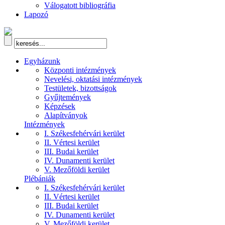
Válogatott bibliográfia
Lapozó
Egyházunk
Központi intézmények
Nevelési, oktatási intézmények
Testületek, bizottságok
Gyűjtemények
Képzések
Alapítványok
Intézmények
I. Székesfehérvári kerület
II. Vértesi kerület
III. Budai kerület
IV. Dunamenti kerület
V. Mezőföldi kerület
Plébániák
I. Székesfehérvári kerület
II. Vértesi kerület
III. Budai kerület
IV. Dunamenti kerület
V. Mezőföldi kerület