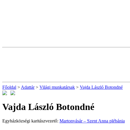
Főoldal
>
Adattár
>
Világi munkatársak
>
Vajda László Botondné
Vajda László Botondné
Egyházközségi karitászvezető:
Martonvásár – Szent Anna plébánia