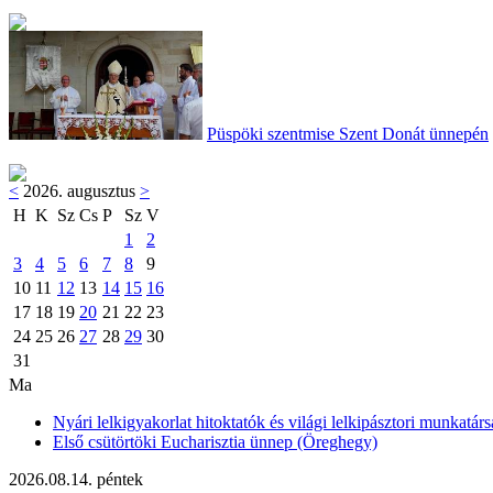
Püspöki szentmise Szent Donát ünnepén
<
2026. augusztus
>
H
K
Sz
Cs
P
Sz
V
1
2
3
4
5
6
7
8
9
10
11
12
13
14
15
16
17
18
19
20
21
22
23
24
25
26
27
28
29
30
31
Ma
Nyári lelkigyakorlat hitoktatók és világi lelkipásztori munkatárs
Első csütörtöki Eucharisztia ünnep (Öreghegy)
2026.08.14. péntek