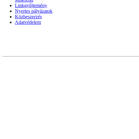
Linkgyűjtemény
Nyertes pályázatok
Közbeszerzés
Adatvédelem