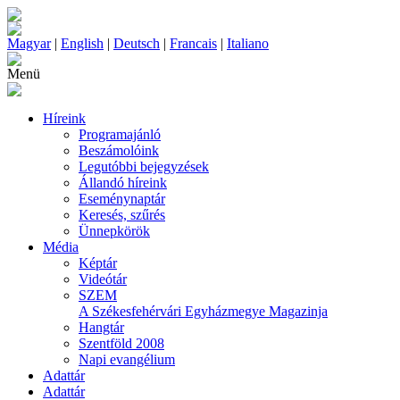
Magyar
|
English
|
Deutsch
|
Francais
|
Italiano
Menü
Híreink
Programajánló
Beszámolóink
Legutóbbi bejegyzések
Állandó híreink
Eseménynaptár
Keresés, szűrés
Ünnepkörök
Média
Képtár
Videótár
SZEM
A Székesfehérvári Egyházmegye Magazinja
Hangtár
Szentföld 2008
Napi evangélium
Adattár
Adattár