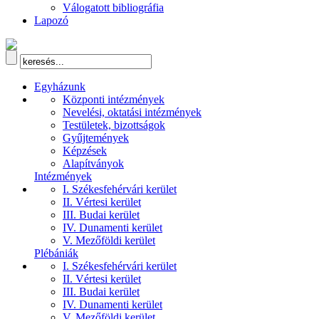
Válogatott bibliográfia
Lapozó
Egyházunk
Központi intézmények
Nevelési, oktatási intézmények
Testületek, bizottságok
Gyűjtemények
Képzések
Alapítványok
Intézmények
I. Székesfehérvári kerület
II. Vértesi kerület
III. Budai kerület
IV. Dunamenti kerület
V. Mezőföldi kerület
Plébániák
I. Székesfehérvári kerület
II. Vértesi kerület
III. Budai kerület
IV. Dunamenti kerület
V. Mezőföldi kerület