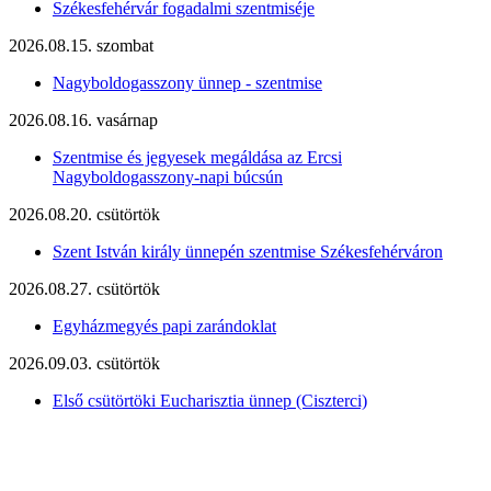
Székesfehérvár fogadalmi szentmiséje
2026.08.15. szombat
Nagyboldogasszony ünnep - szentmise
2026.08.16. vasárnap
Szentmise és jegyesek megáldása az Ercsi
Nagyboldogasszony-napi búcsún
2026.08.20. csütörtök
Szent István király ünnepén szentmise Székesfehérváron
2026.08.27. csütörtök
Egyházmegyés papi zarándoklat
2026.09.03. csütörtök
Első csütörtöki Eucharisztia ünnep (Ciszterci)