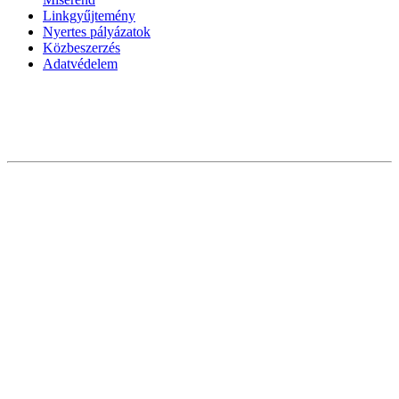
Linkgyűjtemény
Nyertes pályázatok
Közbeszerzés
Adatvédelem