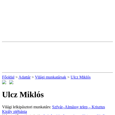
Főoldal
>
Adattár
>
Világi munkatársak
>
Ulcz Miklós
Ulcz Miklós
Világi lelkipásztori munkatárs:
Szfvár–Almássy telep – Krisztus
Király plébánia