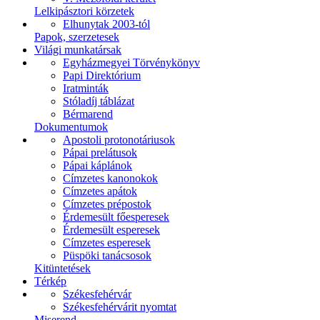
Lelkipásztori körzetek
Elhunytak 2003-tól
Papok, szerzetesek
Világi munkatársak
Egyházmegyei Törvénykönyv
Papi Direktórium
Iratminták
Stóladíj táblázat
Bérmarend
Dokumentumok
Apostoli protonotáriusok
Pápai prelátusok
Pápai káplánok
Címzetes kanonokok
Címzetes apátok
Címzetes prépostok
Érdemesült főesperesek
Érdemesült esperesek
Címzetes esperesek
Püspöki tanácsosok
Kitüntetések
Térkép
Székesfehérvár
Székesfehérvárit nyomtat
Miserend