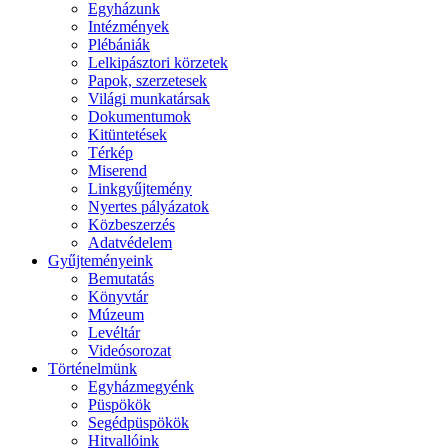
Egyházunk
Intézmények
Plébániák
Lelkipásztori körzetek
Papok, szerzetesek
Világi munkatársak
Dokumentumok
Kitüntetések
Térkép
Miserend
Linkgyűjtemény
Nyertes pályázatok
Közbeszerzés
Adatvédelem
Gyűjteményeink
Bemutatás
Könyvtár
Múzeum
Levéltár
Videósorozat
Történelmünk
Egyházmegyénk
Püspökök
Segédpüspökök
Hitvallóink