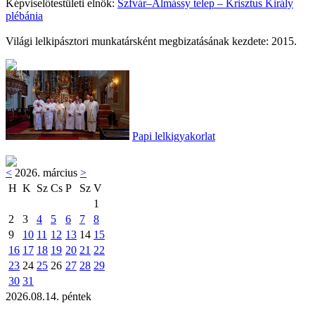
Képviselőtestületi elnök:
Szfvár–Almássy telep – Krisztus Király
plébánia
Világi lelkipásztori munkatársként megbizatásának kezdete: 2015.
Papi lelkigyakorlat
<
2026. március
>
H
K
Sz
Cs
P
Sz
V
1
2
3
4
5
6
7
8
9
10
11
12
13
14
15
16
17
18
19
20
21
22
23
24
25
26
27
28
29
30
31
2026.08.14. péntek