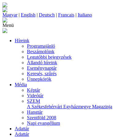
Magyar
|
English
|
Deutsch
|
Francais
|
Italiano
Menü
Híreink
Programajánló
Beszámolóink
Legutóbbi bejegyzések
Állandó híreink
Eseménynaptár
Keresés, szűrés
Ünnepkörök
Média
Képtár
Videótár
SZEM
A Székesfehérvári Egyházmegye Magazinja
Hangtár
Szentföld 2008
Napi evangélium
Adattár
Adattár