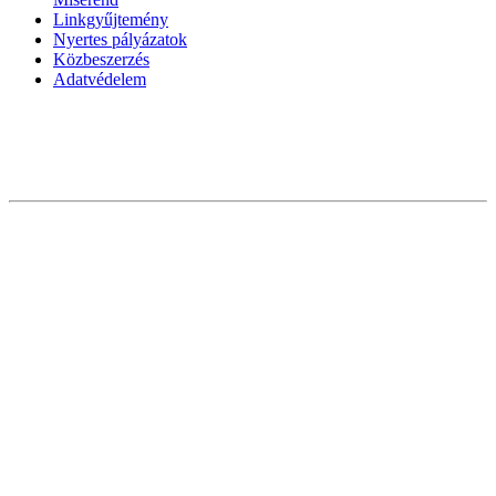
Linkgyűjtemény
Nyertes pályázatok
Közbeszerzés
Adatvédelem