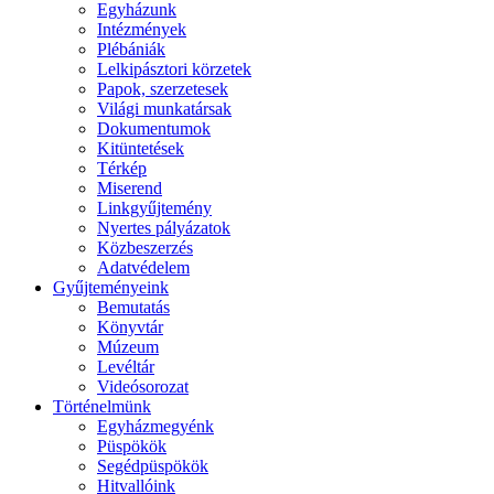
Egyházunk
Intézmények
Plébániák
Lelkipásztori körzetek
Papok, szerzetesek
Világi munkatársak
Dokumentumok
Kitüntetések
Térkép
Miserend
Linkgyűjtemény
Nyertes pályázatok
Közbeszerzés
Adatvédelem
Gyűjteményeink
Bemutatás
Könyvtár
Múzeum
Levéltár
Videósorozat
Történelmünk
Egyházmegyénk
Püspökök
Segédpüspökök
Hitvallóink