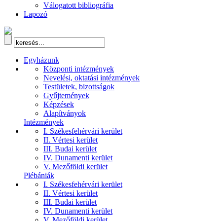
Válogatott bibliográfia
Lapozó
Egyházunk
Központi intézmények
Nevelési, oktatási intézmények
Testületek, bizottságok
Gyűjtemények
Képzések
Alapítványok
Intézmények
I. Székesfehérvári kerület
II. Vértesi kerület
III. Budai kerület
IV. Dunamenti kerület
V. Mezőföldi kerület
Plébániák
I. Székesfehérvári kerület
II. Vértesi kerület
III. Budai kerület
IV. Dunamenti kerület
V. Mezőföldi kerület