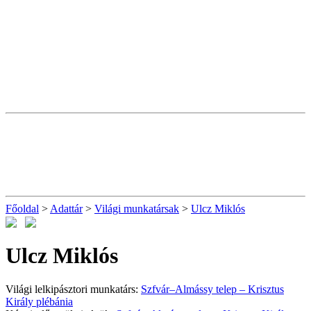
Főoldal
>
Adattár
>
Világi munkatársak
>
Ulcz Miklós
Ulcz Miklós
Világi lelkipásztori munkatárs:
Szfvár–Almássy telep – Krisztus
Király plébánia