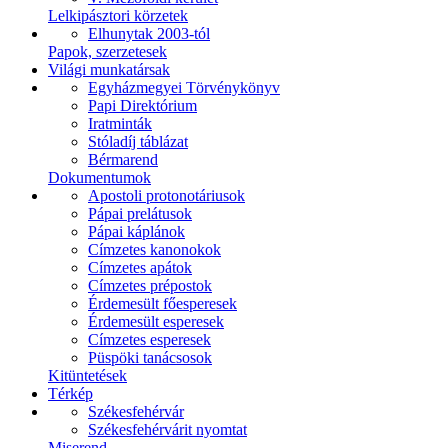
Lelkipásztori körzetek
Elhunytak 2003-tól
Papok, szerzetesek
Világi munkatársak
Egyházmegyei Törvénykönyv
Papi Direktórium
Iratminták
Stóladíj táblázat
Bérmarend
Dokumentumok
Apostoli protonotáriusok
Pápai prelátusok
Pápai káplánok
Címzetes kanonokok
Címzetes apátok
Címzetes prépostok
Érdemesült főesperesek
Érdemesült esperesek
Címzetes esperesek
Püspöki tanácsosok
Kitüntetések
Térkép
Székesfehérvár
Székesfehérvárit nyomtat
Miserend