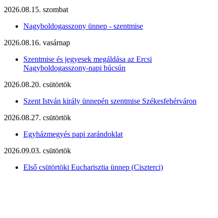
2026.08.15. szombat
Nagyboldogasszony ünnep - szentmise
2026.08.16. vasárnap
Szentmise és jegyesek megáldása az Ercsi
Nagyboldogasszony-napi búcsún
2026.08.20. csütörtök
Szent István király ünnepén szentmise Székesfehérváron
2026.08.27. csütörtök
Egyházmegyés papi zarándoklat
2026.09.03. csütörtök
Első csütörtöki Eucharisztia ünnep (Ciszterci)