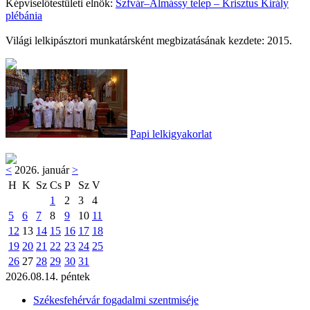
Képviselőtestületi elnök:
Szfvár–Almássy telep – Krisztus Király
plébánia
Világi lelkipásztori munkatársként megbizatásának kezdete: 2015.
Papi lelkigyakorlat
<
2026. január
>
H
K
Sz
Cs
P
Sz
V
1
2
3
4
5
6
7
8
9
10
11
12
13
14
15
16
17
18
19
20
21
22
23
24
25
26
27
28
29
30
31
2026.08.14. péntek
Székesfehérvár fogadalmi szentmiséje