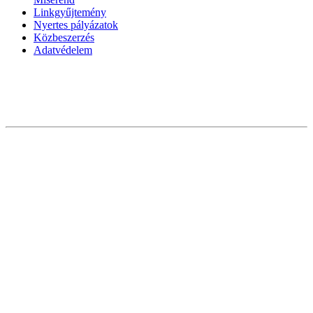
Linkgyűjtemény
Nyertes pályázatok
Közbeszerzés
Adatvédelem