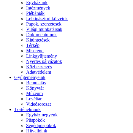
Egyházunk
Intézmények
Plébániák
Lelkipásztori körzetek
Papok, szerzetesek
Világi munkatársak
Dokumentumok
Kitüntetések
Térkép
Miserend
Linkgyűjtemény
Nyertes pályázatok
Közbeszerzés
Adatvédelem
Gyűjteményeink
Bemutatás
Könyvtár
Múzeum
Levéltár
Videósorozat
Történelmünk
Egyházmegyénk
Püspökök
Segédpüspökök
Hitvallóink