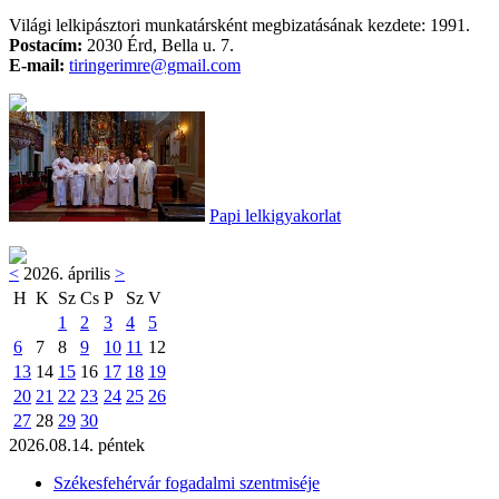
Világi lelkipásztori munkatársként megbizatásának kezdete: 1991.
Postacím:
2030 Érd, Bella u. 7.
E-mail:
tiringerimre@gmail.com
Papi lelkigyakorlat
<
2026. április
>
H
K
Sz
Cs
P
Sz
V
1
2
3
4
5
6
7
8
9
10
11
12
13
14
15
16
17
18
19
20
21
22
23
24
25
26
27
28
29
30
2026.08.14. péntek
Székesfehérvár fogadalmi szentmiséje