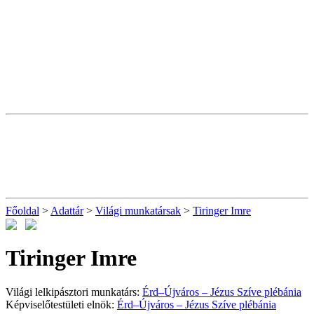
Főoldal
>
Adattár
>
Világi munkatársak
>
Tiringer Imre
Tiringer Imre
Világi lelkipásztori munkatárs:
Érd–Újváros – Jézus Szíve plébánia
Képviselőtestületi elnök:
Érd–Újváros – Jézus Szíve plébánia