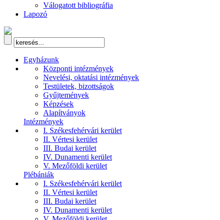
Válogatott bibliográfia
Lapozó
Egyházunk
Központi intézmények
Nevelési, oktatási intézmények
Testületek, bizottságok
Gyűjtemények
Képzések
Alapítványok
Intézmények
I. Székesfehérvári kerület
II. Vértesi kerület
III. Budai kerület
IV. Dunamenti kerület
V. Mezőföldi kerület
Plébániák
I. Székesfehérvári kerület
II. Vértesi kerület
III. Budai kerület
IV. Dunamenti kerület
V. Mezőföldi kerület