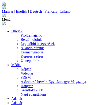
Magyar
|
English
|
Deutsch
|
Francais
|
Italiano
Menü
Híreink
Programajánló
Beszámolóink
Legutóbbi bejegyzések
Állandó híreink
Eseménynaptár
Keresés, szűrés
Ünnepkörök
Média
Képtár
Videótár
SZEM
A Székesfehérvári Egyházmegye Magazinja
Hangtár
Szentföld 2008
Napi evangélium
Adattár
Adattár