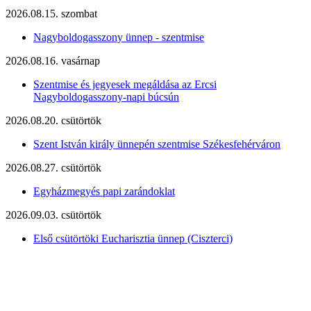
2026.08.15. szombat
Nagyboldogasszony ünnep - szentmise
2026.08.16. vasárnap
Szentmise és jegyesek megáldása az Ercsi
Nagyboldogasszony-napi búcsún
2026.08.20. csütörtök
Szent István király ünnepén szentmise Székesfehérváron
2026.08.27. csütörtök
Egyházmegyés papi zarándoklat
2026.09.03. csütörtök
Első csütörtöki Eucharisztia ünnep (Ciszterci)