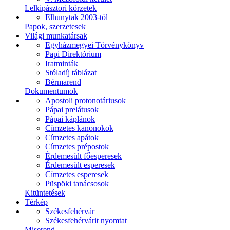
Lelkipásztori körzetek
Elhunytak 2003-tól
Papok, szerzetesek
Világi munkatársak
Egyházmegyei Törvénykönyv
Papi Direktórium
Iratminták
Stóladíj táblázat
Bérmarend
Dokumentumok
Apostoli protonotáriusok
Pápai prelátusok
Pápai káplánok
Címzetes kanonokok
Címzetes apátok
Címzetes prépostok
Érdemesült főesperesek
Érdemesült esperesek
Címzetes esperesek
Püspöki tanácsosok
Kitüntetések
Térkép
Székesfehérvár
Székesfehérvárit nyomtat
Miserend