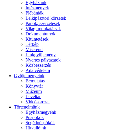
Egyházunk
Intézmények
Plébániák
Lelkipásztori körzetek
Papok, szerzetesek
Világi munkatársak
Dokumentumok
Kitüntetések
Térkép
Miserend
Linkgyűjtemény
Nyertes pályázatok
Közbeszerzés
Adatvédelem
Gyűjteményeink
Bemutatás
Könyvtár
Múzeum
Levéltár
Videósorozat
Történelmünk
Egyházmegyénk
Püspökök
Segédpüspökök
Hitvallóink