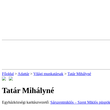
Főoldal
>
Adattár
>
Világi munkatársak
>
Tatár Mihályné
Tatár Mihályné
Egyházközségi karitászvezető:
Sárszentmiklós – Szent Miklós püspök