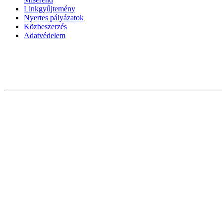
Linkgyűjtemény
Nyertes pályázatok
Közbeszerzés
Adatvédelem