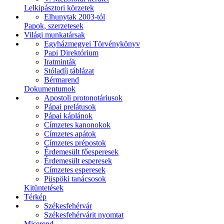
Lelkipásztori körzetek
Elhunytak 2003-tól
Papok, szerzetesek
Világi munkatársak
Egyházmegyei Törvénykönyv
Papi Direktórium
Iratminták
Stóladíj táblázat
Bérmarend
Dokumentumok
Apostoli protonotáriusok
Pápai prelátusok
Pápai káplánok
Címzetes kanonokok
Címzetes apátok
Címzetes prépostok
Érdemesült főesperesek
Érdemesült esperesek
Címzetes esperesek
Püspöki tanácsosok
Kitüntetések
Térkép
Székesfehérvár
Székesfehérvárit nyomtat
Miserend