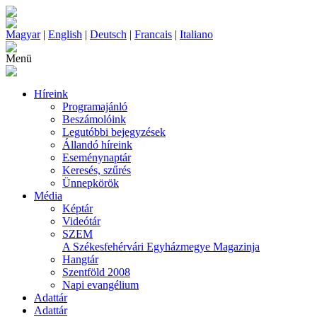
Magyar
|
English
|
Deutsch
|
Francais
|
Italiano
Menü
Híreink
Programajánló
Beszámolóink
Legutóbbi bejegyzések
Állandó híreink
Eseménynaptár
Keresés, szűrés
Ünnepkörök
Média
Képtár
Videótár
SZEM
A Székesfehérvári Egyházmegye Magazinja
Hangtár
Szentföld 2008
Napi evangélium
Adattár
Adattár