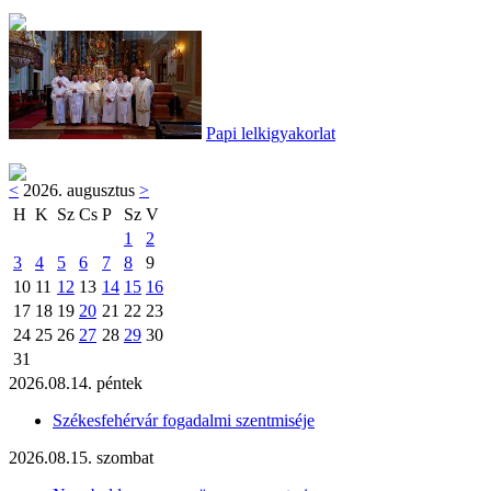
Papi lelkigyakorlat
<
2026. augusztus
>
H
K
Sz
Cs
P
Sz
V
1
2
3
4
5
6
7
8
9
10
11
12
13
14
15
16
17
18
19
20
21
22
23
24
25
26
27
28
29
30
31
2026.08.14. péntek
Székesfehérvár fogadalmi szentmiséje
2026.08.15. szombat