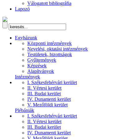
Válogatott bibliográfia
Lapozó
Egyházunk
Központi intézmények
Nevelési, oktatási intézmények
Testületek, bizottságok
Gyűjtemények
Képzések
Alapítványok
Intézmények
I. Székesfehérvári kerület
II. Vértesi kerület
III. Budai kerület
IV. Dunamenti kerület
V. Mezőföldi kerület
Plébániák
I. Székesfehérvári kerület
II. Vértesi kerület
III. Budai kerület
IV. Dunamenti kerület
V. Mezőföldi kerület