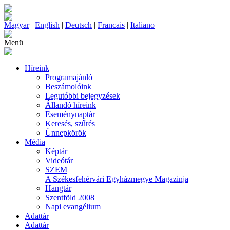
Magyar
|
English
|
Deutsch
|
Francais
|
Italiano
Menü
Híreink
Programajánló
Beszámolóink
Legutóbbi bejegyzések
Állandó híreink
Eseménynaptár
Keresés, szűrés
Ünnepkörök
Média
Képtár
Videótár
SZEM
A Székesfehérvári Egyházmegye Magazinja
Hangtár
Szentföld 2008
Napi evangélium
Adattár
Adattár