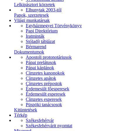
Lelkipásztori körzetek
Elhunytak 2003-tól
Papok, szerzetesek
Világi munkatársak
Egyházmegyei Törvénykönyv
Papi Direktórium
Iratminták
Stóladíj táblázat
Bérmarend
Dokumentumok
Apostoli protonotáriusok
Pápai prelátusok
Pápai káplánok
Címzetes kanonokok
Címzetes apátok
Címzetes prépostok
Érdemesült főesperesek
Érdemesült esperesek
Címzetes esperesek
Püspöki tanácsosok
Kitüntetések
Térkép
Székesfehérvár
Székesfehérvárit nyomtat
Miserend