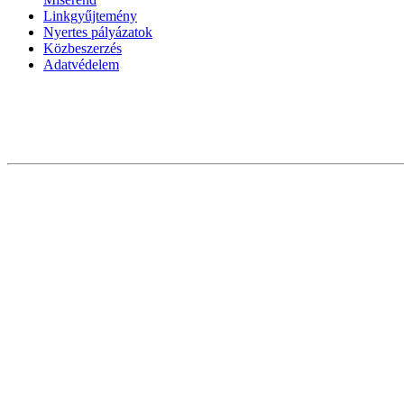
Linkgyűjtemény
Nyertes pályázatok
Közbeszerzés
Adatvédelem