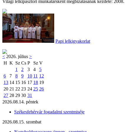
Világi lelkipásztori munkatársként megbizatásának kezdete: 2008.
Papi lelkigyakorlat
<
2026. július
>
H
K
Sz
Cs
P
Sz
V
1
2
3
4
5
6
7
8
9
10
11
12
13
14
15
16
17
18
19
20
21
22
23
24
25
26
27
28
29
30
31
2026.08.14. péntek
Székesfehérvár fogadalmi szentmiséje
2026.08.15. szombat
Nagyboldogasszony ünnep - szentmise