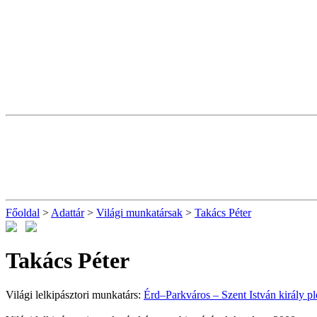
Főoldal
>
Adattár
>
Világi munkatársak
>
Takács Péter
Takács Péter
Világi lelkipásztori munkatárs:
Érd–Parkváros – Szent István király p