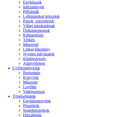
Egyházunk
Intézmények
Plébániák
Lelkipásztori körzetek
Papok, szerzetesek
Világi munkatársak
Dokumentumok
Kitüntetések
Térkép
Miserend
Linkgyűjtemény
Nyertes pályázatok
Közbeszerzés
Adatvédelem
Gyűjteményeink
Bemutatás
Könyvtár
Múzeum
Levéltár
Videósorozat
Történelmünk
Egyházmegyénk
Püspökök
Segédpüspökök
Hitvallóink