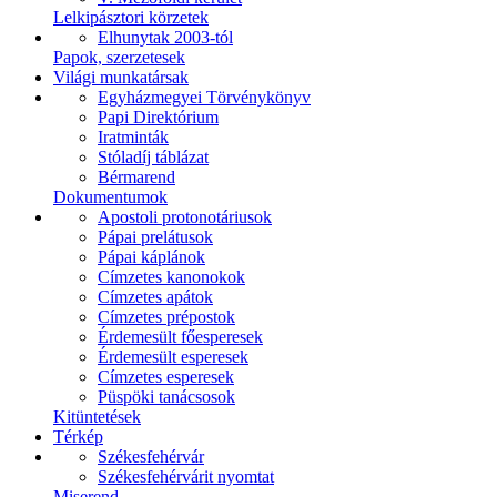
Lelkipásztori körzetek
Elhunytak 2003-tól
Papok, szerzetesek
Világi munkatársak
Egyházmegyei Törvénykönyv
Papi Direktórium
Iratminták
Stóladíj táblázat
Bérmarend
Dokumentumok
Apostoli protonotáriusok
Pápai prelátusok
Pápai káplánok
Címzetes kanonokok
Címzetes apátok
Címzetes prépostok
Érdemesült főesperesek
Érdemesült esperesek
Címzetes esperesek
Püspöki tanácsosok
Kitüntetések
Térkép
Székesfehérvár
Székesfehérvárit nyomtat
Miserend