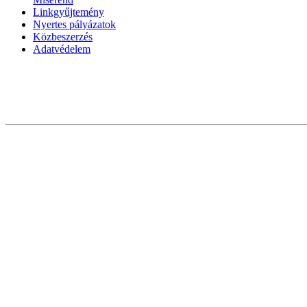
Linkgyűjtemény
Nyertes pályázatok
Közbeszerzés
Adatvédelem