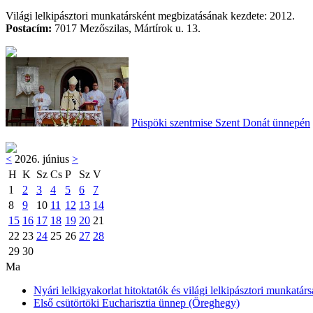
Világi lelkipásztori munkatársként megbizatásának kezdete: 2012.
Postacím:
7017 Mezőszilas, Mártírok u. 13.
Püspöki szentmise Szent Donát ünnepén
<
2026. június
>
H
K
Sz
Cs
P
Sz
V
1
2
3
4
5
6
7
8
9
10
11
12
13
14
15
16
17
18
19
20
21
22
23
24
25
26
27
28
29
30
Ma
Nyári lelkigyakorlat hitoktatók és világi lelkipásztori munkatárs
Első csütörtöki Eucharisztia ünnep (Öreghegy)