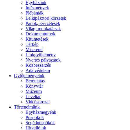
Egyházunk
Intézmények
Plébániák
Lelkipásztori körzetek
Papok, szerzetesek
Világi munkatársak
Dokumentumok
Kitüntetések
Térkép
Miserend
Linkgyűjtemény
Nyertes pályázatok
Közbeszerzés
Adatvédelem
Gyűjteményeink
Bemutatás
Könyvtár
Múzeum
Levéltár
Videósorozat
Történelmünk
Egyházmegyénk
Püspökök
Segédpüspökök
Hitvallóink