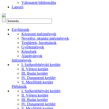
Válogatott bibliográfia
Lapozó
Egyházunk
Központi intézmények
Nevelési, oktatási intézmények
Testületek, bizottságok
Gyűjtemények
Képzések
Alapítványok
Intézmények
I. Székesfehérvári kerület
II. Vértesi kerület
III. Budai kerület
IV. Dunamenti kerület
V. Mezőföldi kerület
Plébániák
I. Székesfehérvári kerület
II. Vértesi kerület
III. Budai kerület
IV. Dunamenti kerület
V. Mezőföldi kerület