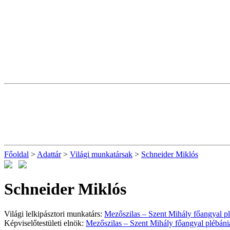
Főoldal
>
Adattár
>
Világi munkatársak
>
Schneider Miklós
Schneider Miklós
Világi lelkipásztori munkatárs:
Mezőszilas – Szent Mihály főangyal p
Képviselőtestületi elnök:
Mezőszilas – Szent Mihály főangyal plébáni