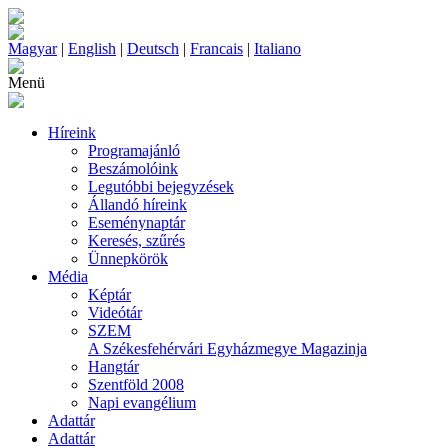
Magyar
|
English
|
Deutsch
|
Francais
|
Italiano
Menü
Híreink
Programajánló
Beszámolóink
Legutóbbi bejegyzések
Állandó híreink
Eseménynaptár
Keresés, szűrés
Ünnepkörök
Média
Képtár
Videótár
SZEM
A Székesfehérvári Egyházmegye Magazinja
Hangtár
Szentföld 2008
Napi evangélium
Adattár
Adattár