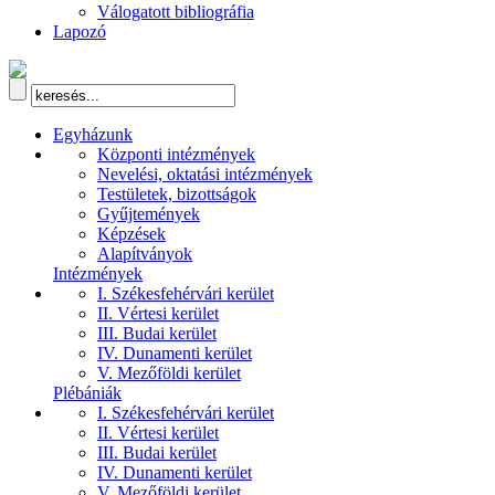
Válogatott bibliográfia
Lapozó
Egyházunk
Központi intézmények
Nevelési, oktatási intézmények
Testületek, bizottságok
Gyűjtemények
Képzések
Alapítványok
Intézmények
I. Székesfehérvári kerület
II. Vértesi kerület
III. Budai kerület
IV. Dunamenti kerület
V. Mezőföldi kerület
Plébániák
I. Székesfehérvári kerület
II. Vértesi kerület
III. Budai kerület
IV. Dunamenti kerület
V. Mezőföldi kerület