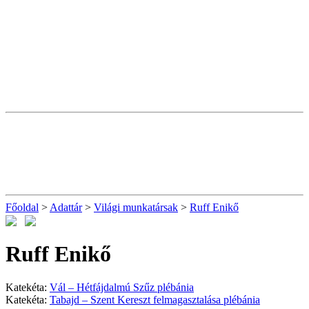
Főoldal
>
Adattár
>
Világi munkatársak
>
Ruff Enikő
Ruff Enikő
Katekéta:
Vál – Hétfájdalmú Szűz plébánia
Katekéta:
Tabajd – Szent Kereszt felmagasztalása plébánia