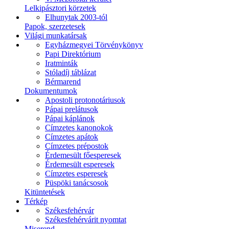
Lelkipásztori körzetek
Elhunytak 2003-tól
Papok, szerzetesek
Világi munkatársak
Egyházmegyei Törvénykönyv
Papi Direktórium
Iratminták
Stóladíj táblázat
Bérmarend
Dokumentumok
Apostoli protonotáriusok
Pápai prelátusok
Pápai káplánok
Címzetes kanonokok
Címzetes apátok
Címzetes prépostok
Érdemesült főesperesek
Érdemesült esperesek
Címzetes esperesek
Püspöki tanácsosok
Kitüntetések
Térkép
Székesfehérvár
Székesfehérvárit nyomtat
Miserend