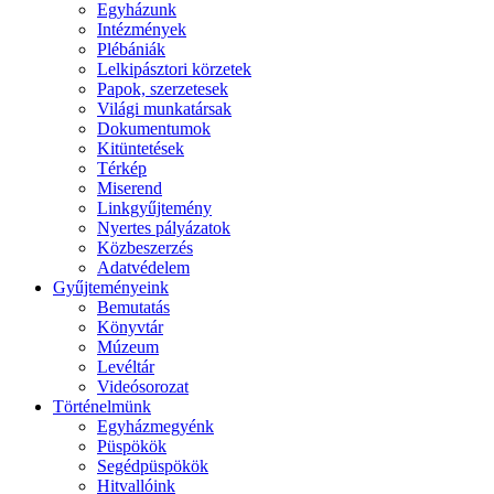
Egyházunk
Intézmények
Plébániák
Lelkipásztori körzetek
Papok, szerzetesek
Világi munkatársak
Dokumentumok
Kitüntetések
Térkép
Miserend
Linkgyűjtemény
Nyertes pályázatok
Közbeszerzés
Adatvédelem
Gyűjteményeink
Bemutatás
Könyvtár
Múzeum
Levéltár
Videósorozat
Történelmünk
Egyházmegyénk
Püspökök
Segédpüspökök
Hitvallóink