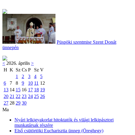
Püspöki szentmise Szent Donát
ünnepén
<
2026. április
>
H
K
Sz
Cs
P
Sz
V
1
2
3
4
5
6
7
8
9
10
11
12
13
14
15
16
17
18
19
20
21
22
23
24
25
26
27
28
29
30
Ma
Nyári lelkigyakorlat hitoktatók és világi lelkipásztori
munkatársak részére
Első csütörtöki Eucharisztia ünnep (Öreghegy)