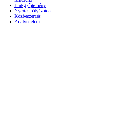
Linkgyűjtemény
Nyertes pályázatok
Közbeszerzés
Adatvédelem