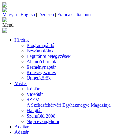
Magyar
|
English
|
Deutsch
|
Francais
|
Italiano
Menü
Híreink
Programajánló
Beszámolóink
Legutóbbi bejegyzések
Állandó híreink
Eseménynaptár
Keresés, szűrés
Ünnepkörök
Média
Képtár
Videótár
SZEM
A Székesfehérvári Egyházmegye Magazinja
Hangtár
Szentföld 2008
Napi evangélium
Adattár
Adattár